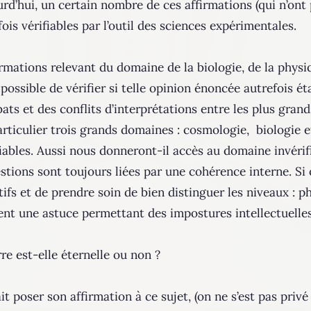
rd’hui, un certain nombre de ces affirmations (qui n’ont 
ois vérifiables par l’outil des sciences expérimentales.
rmations relevant du domaine de la biologie, de la physi
possible de vérifier si telle opinion énoncée autrefois ét
bats et des conflits d’interprétations entre les plus gran
rticulier trois grands domaines : cosmologie, biologie e
bles. Aussi nous donneront-il accès au domaine invérifia
tions sont toujours liées par une cohérence interne. Si 
ntifs et de prendre soin de bien distinguer les niveaux : 
nt une astuce permettant des impostures intellectuelles
re est-elle éternelle ou non ?
 poser son affirmation à ce sujet, (on ne s’est pas privé 