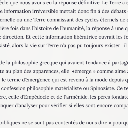
ècle que nous avons eu la réponse définitive. Le Terre a
te information irréversible mettait donc fin à des débats 
rnelle ou une Terre connaissant des cycles éternels de d
e fois dans l’histoire de l’humanité, la réponse à une que
direction. Et cette information libératrice ouvrait les fe
isté, alors la vie sur Terre n’a pas pu toujours exister : i
.
 de la philosophie grecque qui avaient tendance à partag
feste au plan des apparences, elle «émerge » comme aime 
ù le terme d’émergence qui est revenu à la mode depuis 
 confession philosophie matérialiste ou Spinoziste. Ce 
re, celle d’Empédocle et de Parménide, les pères fondat
nquer d’analyser pour vérifier si elles sont encore compat
bibliques ne se sont pas contentés de nous dire « pourquo