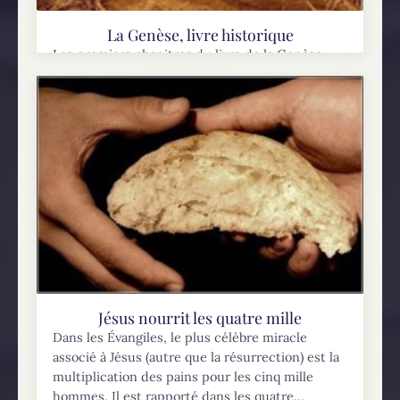
La Genèse, livre historique
Les premiers chapitres du livre de la Genèse
sont une source de débat qui semble
inépuisable, plusieurs groupes proposent leur
interprétation du texte et leur opinion sur son
origine. De...
Jésus nourrit les quatre mille
Dans les Évangiles, le plus célèbre miracle
associé à Jésus (autre que la résurrection) est la
multiplication des pains pour les cinq mille
hommes. Il est rapporté dans les quatre...