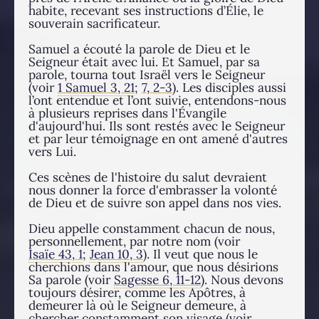
habite, recevant ses instructions d’Élie, le
souverain sacrificateur.
Samuel a écouté la parole de Dieu et le
Seigneur était avec lui. Et Samuel, par sa
parole, tourna tout Israël vers le Seigneur
(voir
1 Samuel 3, 21
;
7, 2-3
). Les disciples aussi
l’ont entendue et l’ont suivie, entendons-nous
à plusieurs reprises dans l'Évangile
d'aujourd'hui. Ils sont restés avec le Seigneur
et par leur témoignage en ont amené d'autres
vers Lui.
Ces scènes de l'histoire du salut devraient
nous donner la force d'embrasser la volonté
de Dieu et de suivre son appel dans nos vies.
Dieu appelle constamment chacun de nous,
personnellement, par notre nom (voir
Isaïe 43, 1
;
Jean 10, 3
). Il veut que nous le
cherchions dans l'amour, que nous désirions
Sa parole (voir
Sagesse 6, 11-12
). Nous devons
toujours désirer, comme les Apôtres, à
demeurer là où le Seigneur demeure, à
chercher constamment son visage (voir