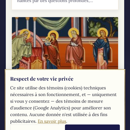
habités par des questions profondes,...
Respect de votre vie privée
Fête de la Présentation de la Vierge Marie:
Ce site utilise des témoins (cookies) techniques
21 novembre
nécessaires à son fonctionnement, et — uniquement
Le 21 novembre, l'Église catholique célèbre la
si vous y consentez — des témoins de mesure
Présentation de la Vierge Marie. Cette fête,
d'audience (Google Analytics) pour améliorer son
moins connue que d'autres dédiées à Marie,
contenu. Aucune donnée n'est utilisée à des fins
offre une riche perspective sur l'engagement
publicitaires.
En savoir plus
.
envers Dieu et...