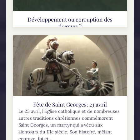
Développement ou corruption des
dogmes ?
Le développement des dogmes est un enjeu
primordial lorsqu’on veut partager la foi
catholique avec les chrétiens non catholiques.
Cela est important, car l’Église catholique
affirme qu’elle est l’Église fondée...
Fête de Saint Georges: 23 avril
Le 23 avril, l'Église catholique et de nombreuses
autres traditions chrétiennes commémorent
Saint Georges, un martyr qui a vécu aux
alentours du IIIe siècle. Son histoire, mêlant
courage, foi et...