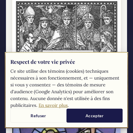
Respect de votre vie privée
Ce site utilise des témoins (cookies) techniques
Passage de la Bible : L'indéfectibilité de
nécessaires à son fonctionnement, et — uniquement
l'Église
si vous y consentez — des témoins de mesure
À notre époque, on peut peut-être sentir la Foi
d'audience (Google Analytics) pour améliorer son
et l'Église menacés. Ce qui me réconforte, c'est
contenu. Aucune donnée n'est utilisée à des fins
la promesse que Jésus-Christ a fait à son Église.
publicitaires.
En savoir plus
.
Elle sera indéfectible jusqu'à...
Refuser
Accepter