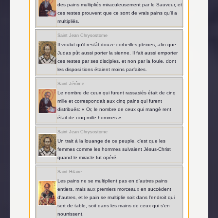
des pains multipliés miraculeusement par le Sauveur, et
ces restes prouvent que ce sont de vrais pains qu'il a
multipliés.
Saint Jean Chrysostome
Il voulut qu'il restât douze corbeilles pleines, afin que
Judas pût aussi porter la sienne. Il fait aussi emporter
ces restes par ses disciples, et non par la foule, dont
les disposi tions étaient moins parfaites.
Saint Jérôme
Le nombre de ceux qui furent rassasiés était de cinq
mille et correspondait aux cinq pains qui furent
distribués: « Or, le nombre de ceux qui mangè rent
était de cinq mille hommes ».
Saint Jean Chrysostome
Un trait à la louange de ce peuple, c'est que les
femmes comme les hommes suivaient Jésus-Christ
quand le miracle fut opéré.
Saint Hilaire
Les pains ne se multiplient pas en d'autres pains
entiers, mais aux premiers morceaux en succèdent
d'autres, et le pain se multiplie soit dans l'endroit qui
sert de table, soit dans les mains de ceux qui s'en
nourrissent.