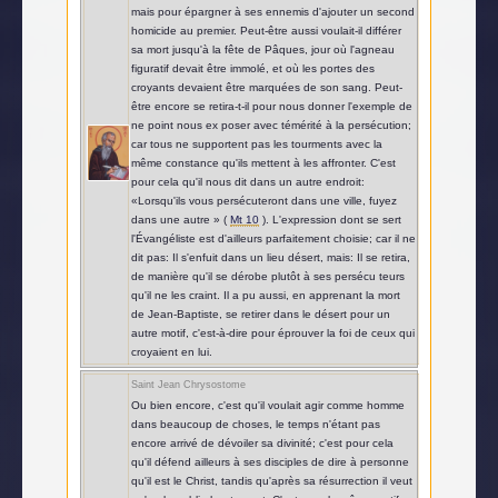
mais pour épargner à ses ennemis d'ajouter un second
homicide au premier. Peut-être aussi voulait-il différer
sa mort jusqu'à la fête de Pâques, jour où l'agneau
figuratif devait être immolé, et où les portes des
croyants devaient être marquées de son sang. Peut-
être encore se retira-t-il pour nous donner l'exemple de
ne point nous ex poser avec témérité à la persécution;
car tous ne supportent pas les tourments avec la
même constance qu'ils mettent à les affronter. C'est
pour cela qu'il nous dit dans un autre endroit:
«Lorsqu'ils vous persécuteront dans une ville, fuyez
dans une autre » (
Mt 10
). L'expression dont se sert
l'Évangéliste est d'ailleurs parfaitement choisie; car il ne
dit pas: Il s'enfuit dans un lieu désert, mais: Il se retira,
de manière qu'il se dérobe plutôt à ses persécu teurs
qu'il ne les craint. Il a pu aussi, en apprenant la mort
de Jean-Baptiste, se retirer dans le désert pour un
autre motif, c'est-à-dire pour éprouver la foi de ceux qui
croyaient en lui.
Saint Jean Chrysostome
Ou bien encore, c'est qu'il voulait agir comme homme
dans beaucoup de choses, le temps n'étant pas
encore arrivé de dévoiler sa divinité; c'est pour cela
qu'il défend ailleurs à ses disciples de dire à personne
qu'il est le Christ, tandis qu'après sa résurrection il veut