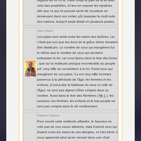
regards de ce cô té; il leur rompt le pain de la loi avec
celui des prophètes, et leur en expose les mystères,
afin que ce qui ne pouvait servir de nourriture en
demeurant dans son entier, pût rassasier la multi tude
des nations, lorsqu'il serait divisé en plusieurs parties.
Saint Hilaire
Les pains sont remis entre les mains des Apôtres, car
c'était par eux que les dons de la grâce divine devaient
être distribués. Le nombre de ceux qui mangèrent fut
le même que le nombre de ceux qui devaient
embrasser la foi; car nous lisons dans le livre des Actes
, que sur la multitude presque innombrable du peuple
juif, cinq mille se convertirent à la foi. Parmi ceux qui
mangèrent de ces pains, il y eut cinq mille hommes
parvenus à la plénitude de l'âge; les femmes et les
enfants, (c'est-à-dire la faiblesse du sexe et celle de
l'âge), ne sont pas dignes d'être compris dans ce
nombre. Aussi dans le livre des Nombres (
Nb 1
), les
esclaves, les femmes, les enfants et le bas peuple ne
sont pas compris dans le dé nombrement.
Rabanus Maurus
Pour nourrir cette multitude affamée, le Sauveur ne
créé pas de nou veaux aliments, mais il prend ceux qui
étaient entre les mains de ses disciples, et il les bénit; il
nous apprenait ainsi qu'en venant dans une chair