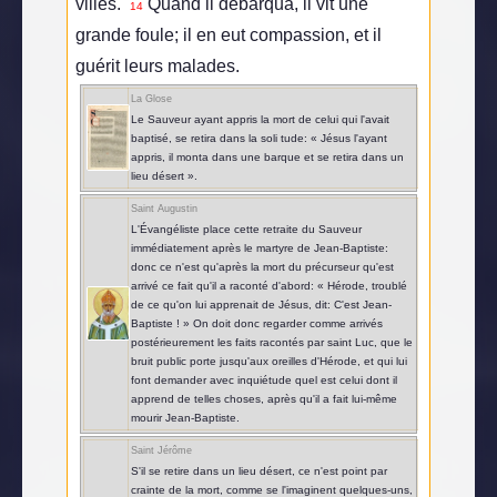
villes.
Quand il débarqua, il vit une
14
grande foule; il en eut compassion, et il
guérit leurs malades.
La Glose
Le Sauveur ayant appris la mort de celui qui l'avait
baptisé, se retira dans la soli tude: « Jésus l'ayant
appris, il monta dans une barque et se retira dans un
lieu désert ».
Saint Augustin
L'Évangéliste place cette retraite du Sauveur
immédiatement après le martyre de Jean-Baptiste:
donc ce n'est qu'après la mort du précurseur qu'est
arrivé ce fait qu'il a raconté d'abord: « Hérode, troublé
de ce qu'on lui apprenait de Jésus, dit: C'est Jean-
Baptiste ! » On doit donc regarder comme arrivés
postérieurement les faits racontés par saint Luc, que le
bruit public porte jusqu'aux oreilles d'Hérode, et qui lui
font demander avec inquiétude quel est celui dont il
apprend de telles choses, après qu'il a fait lui-même
mourir Jean-Baptiste.
Saint Jérôme
S'il se retire dans un lieu désert, ce n'est point par
crainte de la mort, comme se l'imaginent quelques-uns,