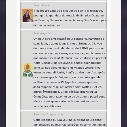
Saint Jérôme
Il les presse ainsi de distribuer du pain à la multitude,
pour que la grandeur du miracle devînt plus éclatante
par l'aveu qu'ils feraient eux-mêmes qu'ils n'avaient pas
de pain à lui donner.
Saint Augustin
On peut être embarrassé pour concilier la narration de
saint Jean, d'après laquelle Notre-Seigneur, à la vue
de toute cette multitude, demande à Philippe comment
on pourrait donner à manger à tout ce peuple, avec ce
que raconte ici saint Matthieu, que les disciples prièrent
Notre-Seigneur de renvoyer le peuple pour qu'il pût
ache ter des aliments dans les villages voisins. Pour
résoudre cette difficulté, il suffit de dire que c'est après
ces paroles que le Seigneur, ayant vu cette grande
multitude, adresse à Philippe les paroles que saint
Jean rapporte et qu'ont omises saint Matthieu et les
autres évangélistes. Et en général, disons qu'un
évangéliste peut raconter ce qu'un autre a passé sous
silence, sans qu'on doive se laisser arrêter par de
semblables difficultés.
Saint Jean Chrysostome
Cette réponse du Sauveur ne suffit pas pour donner
aux disciples de plus hautes idées; ils continuent de lui