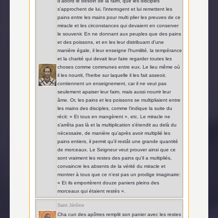
d'abord le besoin de la faim, que les disciples
s'approchent de lui, l'interrogent et lui remettent les
pains entre les mains pour multi plier les preuves de ce
miracle et les circonstances qui devaient en conserver
le souvenir. En ne donnant aux peuples que des pains
et des poissons, et en les leur distribuant d'une
manière égale, il leur enseigne l'humilité, la tempérance
et la charité qui devait leur faire regarder toutes les
choses comme communes entre eux. Le lieu même où
il les nourrit, l'herbe sur laquelle il les fait asseoir,
contiennent un enseignement, car il ne veut pas
seulement apaiser leur faim, mais aussi nourrir leur
âme. Or, les pains et les poissons se multipliaient entre
les mains des disciples, comme l'indique la suite du
récit: « Et tous en mangèrent », etc. Le miracle ne
s'arrêta pas là et la multiplication s'étendit au delà du
nécessaire, de manière qu'après avoir multiplié les
pains entiers, il permit qu'il restât une grande quantité
de morceaux. Le Seigneur veut prouver ainsi que ce
sont vraiment les restes des pains qu'il a multipliés,
convaincre les absents de la vérité du miracle et
montrer à tous que ce n'est pas un prodige imaginaire:
« Et ils emportèrent douze paniers pleins des
morceaux qui étaient restés ».
Saint Jérôme
Cha cun des apôtres remplit son panier avec les restes