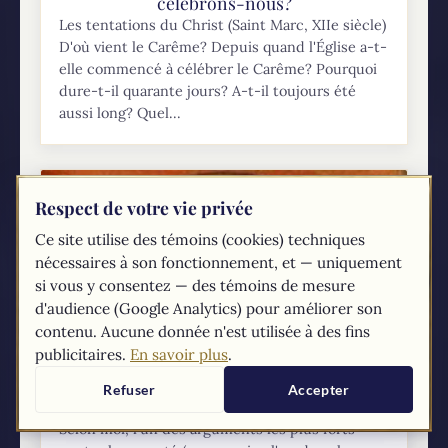
célébrons-nous?
Les tentations du Christ (Saint Marc, XIIe siècle)
D'où vient le Carême? Depuis quand l'Église a-t-
elle commencé à célébrer le Carême? Pourquoi
dure-t-il quarante jours? A-t-il toujours été
aussi long? Quel...
Respect de votre vie privée
Ce site utilise des témoins (cookies) techniques
nécessaires à son fonctionnement, et — uniquement
si vous y consentez — des témoins de mesure
d'audience (Google Analytics) pour améliorer son
contenu. Aucune donnée n'est utilisée à des fins
publicitaires.
En savoir plus
.
La papauté existait-elle quand Jean était
Refuser
Accepter
encore vivant?
Selon moi, l'un des arguments les plus forts