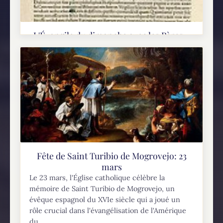
L'Évangile du dimanche avec les Pères -
Lc 13, 22-30
L'appel universel au salut et la porte étroite (Lc
13, 22-30) 22Et il passait par les villes et bourgs,
enseignant et faisant route vers
Jérusalem. 23quelqu'un lui dit : " Seigneur, n'y
aura-t-il...
Fête de Saint Turibio de Mogrovejo: 23
mars
Le 23 mars, l'Église catholique célèbre la
mémoire de Saint Turibio de Mogrovejo, un
évêque espagnol du XVIe siècle qui a joué un
rôle crucial dans l'évangélisation de l'Amérique
du...