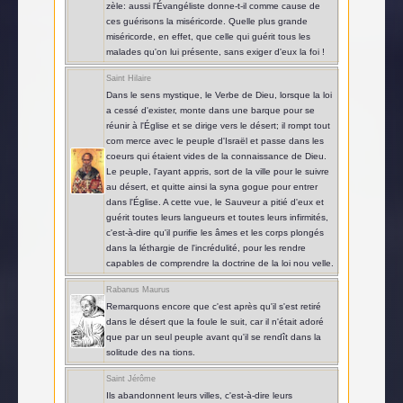
zèle: aussi l'Évangéliste donne-t-il comme cause de
ces guérisons la miséricorde. Quelle plus grande
miséricorde, en effet, que celle qui guérit tous les
malades qu'on lui présente, sans exiger d'eux la foi !
Saint Hilaire
Dans le sens mystique, le Verbe de Dieu, lorsque la loi
a cessé d'exister, monte dans une barque pour se
réunir à l'Église et se dirige vers le désert; il rompt tout
com merce avec le peuple d'Israël et passe dans les
coeurs qui étaient vides de la connaissance de Dieu.
Le peuple, l'ayant appris, sort de la ville pour le suivre
au désert, et quitte ainsi la syna gogue pour entrer
dans l'Église. A cette vue, le Sauveur a pitié d'eux et
guérit toutes leurs langueurs et toutes leurs infirmités,
c'est-à-dire qu'il purifie les âmes et les corps plongés
dans la léthargie de l'incrédulité, pour les rendre
capables de comprendre la doctrine de la loi nou velle.
Rabanus Maurus
Remarquons encore que c'est après qu'il s'est retiré
dans le désert que la foule le suit, car il n'était adoré
que par un seul peuple avant qu'il se rendît dans la
solitude des na tions.
Saint Jérôme
Ils abandonnent leurs villes, c'est-à-dire leurs