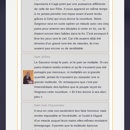
importants il n'agit point par une puissance différente
de celle de son Père. Il nous apprend en même temps
à ne jamais prendre nos repas avant d'avoir rendu
grâces à Celui qui nous donne la nourriture. Notre-
Seigneur veut en outre opérer un miracle avec ces cinq
pains pour amener ses disciples à croire en lui, car ils
étaient encore bien faibles dans la foi. C'est pourquoi il
lève les yeux vers le ciel. Car s'ils avaient déjà été
témoins d'un grand nom bre de miracles, ils n'en
avaient pas encore vu de semblable.
Saint Jérôme
Le Sauveur rompt le pain, et le pain se multiplie. Si ces
pains étaient restés entiers et qu'ils n'eussent pas été
partagés par morceaux, ni multipliés en si grande
quantité, jamais ils n'auraient pu rassasier une si
grande multitude. Or, remarquons que c'est par
l'intermédiaire des Apôtres que le peuple reçoit du
Seigneur cette nourriture. « Et il les donne à ses disci
ples ».
Saint Jean Chrysostome
Il veut en cela non-seulement leur faire honneur, mais
rendre impossible et l'incrédulité, et l'oubli à l'égard
d'un miracle auquel leurs mains elles-mêmes rendaient
témoignage. Il permet que la multitude éprouve