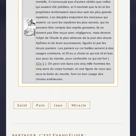
mortelle, il n'annonçait pas d'autres vérités que celles
qui avaient été prédites, et il montrait que la loi et les
prophètes renfermaient dans leur sein les plus grands
mystères. Les disciples emportent les morceaux qui
restent; ce sont les mystères les plus secrets, qui ne
peuvent être compris des esprits grossiers; ils ne
doivent pas être reçus avec négligence, mais devenir
l'objet de l'étude la plus sérieuse de la part des douze
Apôtres et de leurs successeurs, figurés ici par les
douze paniers. Les paniers ou cor beilles servent à des
usages communs, et Di eu a choisi ce qui est vil et bas
aux yeux du monde, pour confondre ce qui est fort (
1Co 1
). On peut voir dans ces cinq mille hommes les
cinq sens du corps humain, et une figure de ceux qui,
sous la livrée du monde, font un bon usage des
choses extérieures.
Saint
Pain
Jean
Miracle
PARTAGER, C'EST ÉVANGÉLISER :