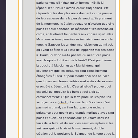
parler comme s'il n'était qu'un homme: «Et ils lui
répondi rent: Nous n'avons ici que cinq pains», etc.
Cependant les disciples nous donnent ici une preuve
de leur sagesse dans le peu de souci qu'ils prennent
de la nourriture. Ils étaient douze et n'avaient que cinq
pains et deux poissons. Ils méprisaient les besoins du
corps, et ils étaient tout entiers aux choses spirituelles.
Mais comme leurs pensées se tramaient encore sur la
terre, le Sauveur les amène insensiblement au miracle
qu'il veut opérer: « Et il leur dit: Apportez-moi ces pains
». Pourquoi donc n'a-t-il pas tiré du néant ces pains
avec lesquels il doit nourrir la foule? C'est pour fermer
la bouche à Marcion et aux Manichéens, qui
soutiennent que les créatures sont complètement
étrangères à Dieu, et pour montrer par ses oeuvres
que toutes les choses visibles sont sorties de sa main
et ont été créées par lui. C'est ainsi qu'il prouve quel
est celui qui produisit les fruits et qui a dit au
commencement: « Que la terre produise les plan tes
verdoyantes » (
Gn 1
). Le miracle qu'il va faire n'est
pas moins grand, car il ne faut pas une moindre
puissance pour nourrir une grande multitude avec cinq
pains et quelques poissons que pour faire sortir les
fruits de la terre, et du sein des eaux les reptiles et les
animaux qui ont la vie et le mouvement, double
création qui le proclame le Seigneur de la terre et de la