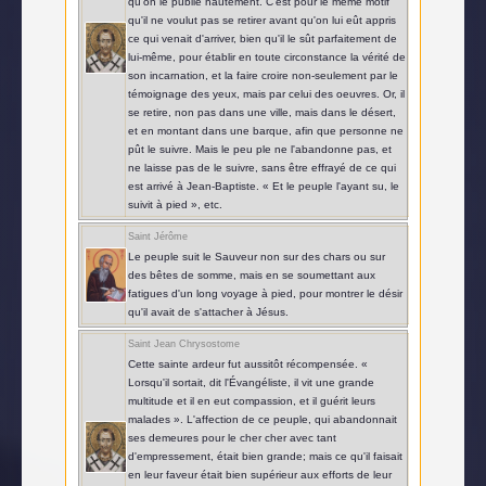
qu'on le publie hautement. C'est pour le même motif
qu'il ne voulut pas se retirer avant qu'on lui eût appris
ce qui venait d'arriver, bien qu'il le sût parfaitement de
lui-même, pour établir en toute circonstance la vérité de
son incarnation, et la faire croire non-seulement par le
témoignage des yeux, mais par celui des oeuvres. Or, il
se retire, non pas dans une ville, mais dans le désert,
et en montant dans une barque, afin que personne ne
pût le suivre. Mais le peu ple ne l'abandonne pas, et
ne laisse pas de le suivre, sans être effrayé de ce qui
est arrivé à Jean-Baptiste. « Et le peuple l'ayant su, le
suivit à pied », etc.
Saint Jérôme
Le peuple suit le Sauveur non sur des chars ou sur
des bêtes de somme, mais en se soumettant aux
fatigues d'un long voyage à pied, pour montrer le désir
qu'il avait de s'attacher à Jésus.
Saint Jean Chrysostome
Cette sainte ardeur fut aussitôt récompensée. «
Lorsqu'il sortait, dit l'Évangéliste, il vit une grande
multitude et il en eut compassion, et il guérit leurs
malades ». L'affection de ce peuple, qui abandonnait
ses demeures pour le cher cher avec tant
d'empressement, était bien grande; mais ce qu'il faisait
en leur faveur était bien supérieur aux efforts de leur