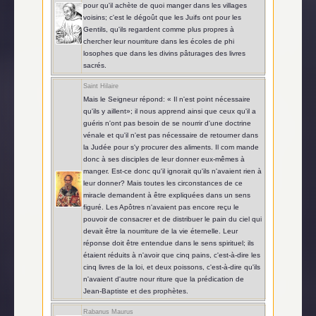
pour qu'il achète de quoi manger dans les villages
voisins; c'est le dégoût que les Juifs ont pour les
Gentils, qu'ils regardent comme plus propres à
chercher leur nourriture dans les écoles de phi
losophes que dans les divins pâturages des livres
sacrés.
Saint Hilaire
Mais le Seigneur répond: « Il n'est point nécessaire
qu'ils y aillent»; il nous apprend ainsi que ceux qu'il a
guéris n'ont pas besoin de se nourrir d'une doctrine
vénale et qu'il n'est pas nécessaire de retourner dans
la Judée pour s'y procurer des aliments. Il com mande
donc à ses disciples de leur donner eux-mêmes à
manger. Est-ce donc qu'il ignorait qu'ils n'avaient rien à
leur donner? Mais toutes les circonstances de ce
miracle demandent à être expliquées dans un sens
figuré. Les Apôtres n'avaient pas encore reçu le
pouvoir de consacrer et de distribuer le pain du ciel qui
devait être la nourriture de la vie éternelle. Leur
réponse doit être entendue dans le sens spirituel; ils
étaient réduits à n'avoir que cinq pains, c'est-à-dire les
cinq livres de la loi, et deux poissons, c'est-à-dire qu'ils
n'avaient d'autre nour riture que la prédication de
Jean-Baptiste et des prophètes.
Rabanus Maurus