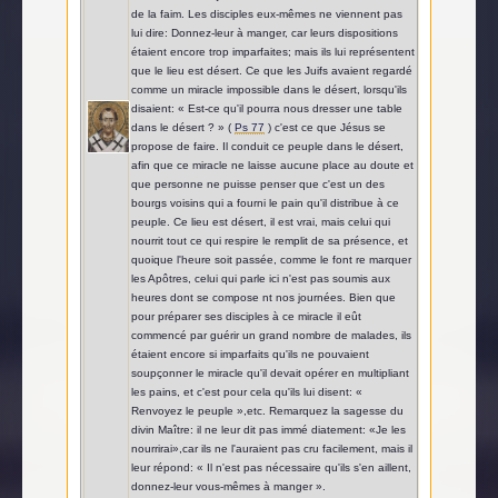
de la faim. Les disciples eux-mêmes ne viennent pas
lui dire: Donnez-leur à manger, car leurs dispositions
étaient encore trop imparfaites; mais ils lui représentent
que le lieu est désert. Ce que les Juifs avaient regardé
comme un miracle impossible dans le désert, lorsqu'ils
disaient: « Est-ce qu'il pourra nous dresser une table
dans le désert ? » (
Ps 77
) c'est ce que Jésus se
propose de faire. Il conduit ce peuple dans le désert,
afin que ce miracle ne laisse aucune place au doute et
que personne ne puisse penser que c'est un des
bourgs voisins qui a fourni le pain qu'il distribue à ce
peuple. Ce lieu est désert, il est vrai, mais celui qui
nourrit tout ce qui respire le remplit de sa présence, et
quoique l'heure soit passée, comme le font re marquer
les Apôtres, celui qui parle ici n'est pas soumis aux
heures dont se compose nt nos journées. Bien que
pour préparer ses disciples à ce miracle il eût
commencé par guérir un grand nombre de malades, ils
étaient encore si imparfaits qu'ils ne pouvaient
soupçonner le miracle qu'il devait opérer en multipliant
les pains, et c'est pour cela qu'ils lui disent: «
Renvoyez le peuple »,etc. Remarquez la sagesse du
divin Maître: il ne leur dit pas immé diatement: «Je les
nourrirai»,car ils ne l'auraient pas cru facilement, mais il
leur répond: « Il n'est pas nécessaire qu'ils s'en aillent,
donnez-leur vous-mêmes à manger ».