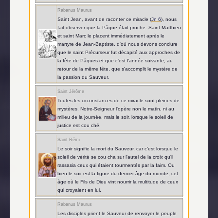
Rabanus Maurus
Saint Jean, avant de raconter ce miracle (
Jn 6
), nous
fait observer que la Pâque était proche. Saint Matthieu
et saint Marc le placent immédiatement après le
martyre de Jean-Baptiste, d'où nous devons conclure
que le saint Précurseur fut décapité aux approches de
la fête de Pâques et que c'est l'année suivante, au
retour de la même fête, que s'accomplit le mystère de
la passion du Sauveur.
Saint Jérôme
Toutes les circonstances de ce miracle sont pleines de
mystères. Notre-Seigneur l'opère non le matin, ni au
milieu de la journée, mais le soir, lorsque le soleil de
justice est cou ché.
Saint Rémi
Le soir signifie la mort du Sauveur, car c'est lorsque le
soleil de vérité se cou cha sur l'autel de la croix qu'il
rassasia ceux qui étaient tourmentés par la faim. Ou
bien le soir est la figure du dernier âge du monde, cet
âge où le Fils de Dieu vint nourrir la multitude de ceux
qui croyaient en lui.
Rabanus Maurus
Les disciples prient le Sauveur de renvoyer le peuple