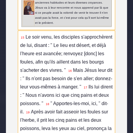
anciennes habitudes et leurs diverses croyances.
Jésus va à leur rencontre et nous apprend par là que
si ce peuple avait la volonté de venir le trouver il n'en
avait pas la force, et c'est pour cela qu'il sort lui-même
et le prévient.
Le soir venu, les disciples s'approchèrent
15
de lui, disant : " Le lieu est désert, et déjà
l'heure est avancée; renvoyez [donc] les
foules, afin qu'ils aillent dans les bourgs
s'acheter des vivres. "
Mais Jésus leur dit
16
: " Ils n'ont pas besoin de s'en aller; donnez-
leur vous-mêmes à manger. "
Ils lui dirent
17
: " Nous n'avons ici que cinq pains et deux
poissons. "
" Apportes-les-moi, ici, " dit-
18
il.
Après avoir fait asseoir les foules sur
19
l'herbe, il prit les cinq pains et les deux
poissons, leva les yeux au ciel, prononça la