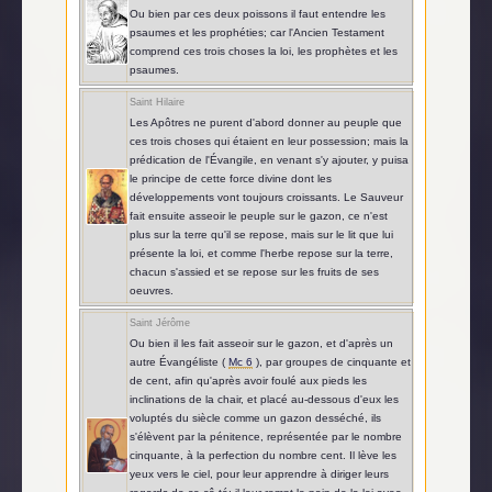
Ou bien par ces deux poissons il faut entendre les
psaumes et les prophéties; car l'Ancien Testament
comprend ces trois choses la loi, les prophètes et les
psaumes.
Saint Hilaire
Les Apôtres ne purent d'abord donner au peuple que
ces trois choses qui étaient en leur possession; mais la
prédication de l'Évangile, en venant s'y ajouter, y puisa
le principe de cette force divine dont les
développements vont toujours croissants. Le Sauveur
fait ensuite asseoir le peuple sur le gazon, ce n'est
plus sur la terre qu'il se repose, mais sur le lit que lui
présente la loi, et comme l'herbe repose sur la terre,
chacun s'assied et se repose sur les fruits de ses
oeuvres.
Saint Jérôme
Ou bien il les fait asseoir sur le gazon, et d'après un
autre Évangéliste (
Mc 6
), par groupes de cinquante et
de cent, afin qu'après avoir foulé aux pieds les
inclinations de la chair, et placé au-dessous d'eux les
voluptés du siècle comme un gazon desséché, ils
s'élèvent par la pénitence, représentée par le nombre
cinquante, à la perfection du nombre cent. Il lève les
yeux vers le ciel, pour leur apprendre à diriger leurs