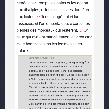
bénédiction, rompit les pains et les donna
aux disciples, et les disciples les donnèrent
aux foules.
Tous mangèrent et furent
20
rassasiés, et l'on emporta douze corbeilles
pleines des morceaux qui restèrent.
Or
21
ceux qui avaient mangé étaient environ cinq
mille hommes, sans les femmes et les
enfants.
Saint Jean Chrysostome
Ce qui montre la foi de ce peuple, c'est que malgré la
faim qu'il éprouve, il persévère avec le Sauveur
jusqu'au soir. « Le soir étant venu, ses disciples
s'approchèrent de lui et lui dirent: Ce lieu-ci est désert
».Notre-Seigneur, qui a le dessein de donner à manger
à cette multitude, attend cependant qu'il en soit prié.
C'est ainsi que jamais Il ne s'empresse de faire des
miracles, mais qu'il attend toujours qu'on lui en fasse la
demande. Mais pourquoi donc n'en est-il pas un seul
dans toute cette multitude pour s'approcher de lui?
C'est par un profond sentiment de respect, et le désir
ardent d'être toujours avec lui leur fait oublier le be soin