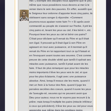
mer. L'exemple des disciples nous apprend que le peu
même que nous possédons nous devons ai mer à le
verser dans le sein des pauvres. En effet, aussitôt que
le Seigneur leur ordonne d'apporter leurs cinq pains, ils
obéissent sans songer à répondre: «Comment
pourrons-nous apaiser notre faim ?» « Et après avoir
commandé au peuple de s'asseoir sur l'herbe, il prit les
cinq pains et, levant les yeux au ciel, il les bénit », etc.
Pourquoi lever les yeux au ciel et bénir ces pains?
C'était pour déclarer qu'il venait du Père et qu'il était
son égal. Il prouvait qu'il était égal à son Père en
agissant en tout avec puissance, et il montrait qu'il
venait du Père en lui rapportant tout ce qu'il faisait et
en l'invoquant avant toutes ses oeuvres. C'est comme
preuve de cette double vérité que tantôt il opérait ses
miracles avec puissance, tantôt il priait avant de les
faire. Il faut de plus remarquer que pour les miracles
moins importants il lève les yeux vers le ciel, et que
pour les plus éclatants, il agit avec une puissance
absolue. Ainsi, lorsqu'il ressus cite les morts, quand il
met un frein à la fureur des flots, quand il juge les
pensées secrètes des coeurs, quand il ouvre les yeux
de l'aveugle-né, oeuvres qui ne peuvent avoir que
Dieu pour auteur, nous ne le voyons pas recourir à la
prière; mais lorsqu'il multiplie les pains (miracle inférieur
à ceux qui précèdent), il lève les yeux au ciel pour vous
apprendre que même dans les prodiges moins