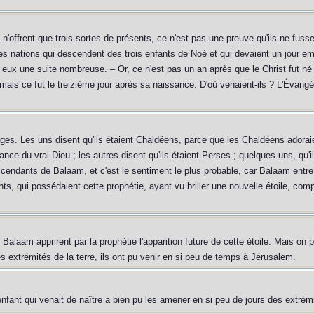
s n'offrent que trois sortes de présents, ce n'est pas une preuve qu'ils ne fus
es nations qui descendent des trois enfants de Noé et qui devaient un jour emb
c eux une suite nombreuse. – Or, ce n'est pas un an après que le Christ fut né qu'
 mais ce fut le treizième jour après sa naissance. D'où venaient-ils ? L'Évangé
ages. Les uns disent qu'ils étaient Chaldéens, parce que les Chaldéens adoraien
ance du vrai Dieu ; les autres disent qu'ils étaient Perses ; quelques-uns, qu'i
descendants de Balaam, et c'est le sentiment le plus probable, car Balaam entre
ts, qui possédaient cette prophétie, ayant vu briller une nouvelle étoile, compr
 Balaam apprirent par la prophétie l'apparition future de cette étoile. Mais
es extrémités de la terre, ils ont pu venir en si peu de temps à Jérusalem.
nfant qui venait de naître a bien pu les amener en si peu de jours des extrémi