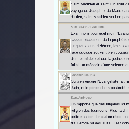
Saint Matthieu et saint Luc sont d
voyage de Joseph et de Marie dans c
dit rien, saint Matthieu seul en parl
Saint Jean Chrysostome
Examinons pour quel motif l'Évangé
l'accomplissement de la prophétie 
jusqu'aux jours d'Hérode, les soixa
race quoique souvent bien coupabl
d'un roi infidèle et que la justice
fallait un médecin d'une science 
Rabanus Maurus
Ou bien encore l'Évangéliste fait m
Juda, ni le prince de sa postérité, 
Saint Ambroise
On rapporte que des brigands idumé
religion des Iduméens. Plus tard i
cette mission, il reçut en récompe
fils Hérode roi des Juifs. Il est don