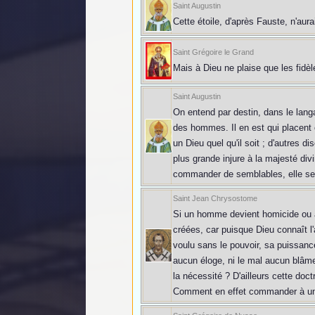
Saint Augustin
Cette étoile, d'après Fauste, n'aura
Saint Grégoire le Grand
Mais à Dieu ne plaise que les fidèl
Saint Augustin
On entend par destin, dans le langa
des hommes. Il en est qui placent 
un Dieu quel qu'il soit ; d'autres 
plus grande injure à la majesté divi
commander de semblables, elle sera
Saint Jean Chrysostome
Si un homme devient homicide ou adu
créées, car puisque Dieu connaît l'av
voulu sans le pouvoir, sa puissanc
aucun éloge, ni le mal aucun blâme,
la nécessité ? D'ailleurs cette do
Comment en effet commander à un ho