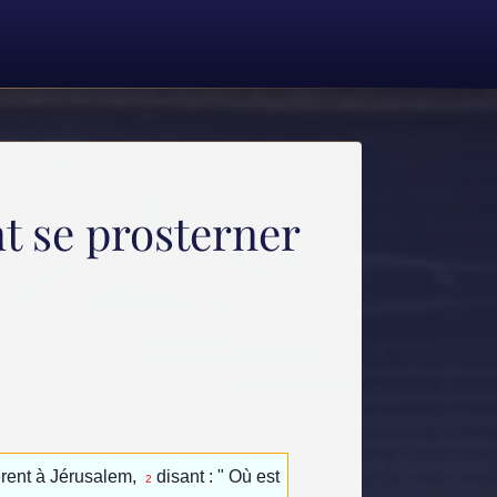
t se prosterner
èrent à Jérusalem,
disant : " Où est
2