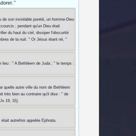
adorer. "
au de son inviolable pureté, un homme-Dieu
accourcis ; pendant qu'un Dieu était
er du haut du ciel, dissiper l'obscurité
mbres de la nuit. " Or Jésus étant né, "
 lieu : " A Bethléem de Juda ; " le temps :
ar quelle autre ville du nom de Bethléem
 très bien au contraire qu'il dise : " de
Js 19, 15).
i était autrefois appelée Ephrata.