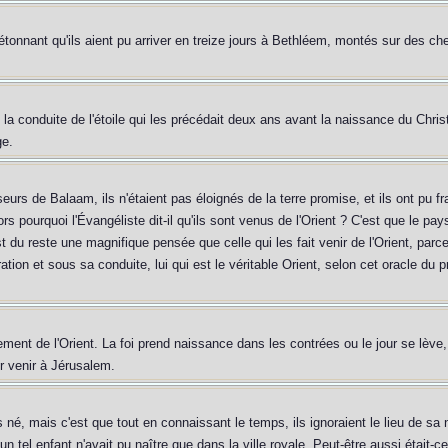
s étonnant qu'ils aient pu arriver en treize jours à Bethléem, montés sur des
s la conduite de l'étoile qui les précédait deux ans avant la naissance du Chri
ge.
eurs de Balaam, ils n'étaient pas éloignés de la terre promise, et ils ont pu f
s pourquoi l'Évangéliste dit-il qu'ils sont venus de l'Orient ? C'est que le pays 
est du reste une magnifique pensée que celle qui les fait venir de l'Orient, par
tion et sous sa conduite, lui qui est le véritable Orient, selon cet oracle du 
lement de l'Orient. La foi prend naissance dans les contrées ou le jour se lève,
ur venir à Jérusalem.
s né, mais c'est que tout en connaissant le temps, ils ignoraient le lieu de 
un tel enfant n'avait pu naître que dans la ville royale. Peut-être aussi était-c