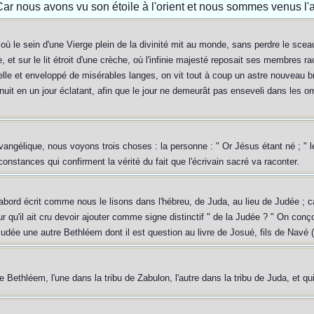
? Car nous avons vu son étoile à l'orient et nous sommes venus l'
ù le sein d'une Vierge plein de la divinité mit au monde, sans perdre le sce
 et sur le lit étroit d'une crèche, où l'infinie majesté reposait ses membres r
e et enveloppé de misérables langes, on vit tout à coup un astre nouveau brill
a nuit en un jour éclatant, afin que le jour ne demeurât pas enseveli dans les o
ngélique, nous voyons trois choses : la personne : " Or Jésus étant né ; " le
rconstances qui confirment la vérité du fait que l'écrivain sacré va raconter.
'abord écrit comme nous le lisons dans l'hébreu, de Juda, au lieu de Judée ; c
 qu'il ait cru devoir ajouter comme signe distinctif " de la Judée ? " On conçoit
 Judée une autre Bethléem dont il est question au livre de Josué, fils de Navé (
e Bethléem, l'une dans la tribu de Zabulon, l'autre dans la tribu de Juda, et qu