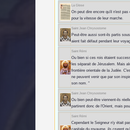
La Glose
On peut dire encore qu'il n'est pa
pour la vitesse de leur marche.
Saint Jean Chrysostome
Peut-être aussi sont-ils partis sou
aient fait défaut pendant leur voya
Saint Rémi
Ou bien si ces rois étaient success
les séparait de Jérusalem. Mais alor
frontière orientale de la Judée. C'
ne peuvent venir que par son inspira
son nom. "
Saint Jean Chrysostome
Ou bien peut-être viennent-ils réel
partirent donc de l'Orient, mais po
Saint Rémi
Cependant le Seigneur n'y était pa
capitale du royaume, ils crurent qu'