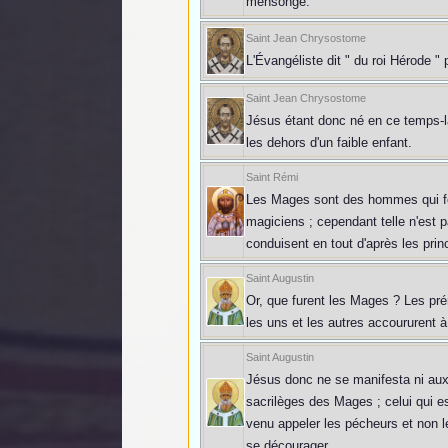
mensonge.
Saint Jean Chrysostome
L'Évangéliste dit " du roi Hérode " 
Saint Jean Chrysostome
Jésus étant donc né en ce temps-là
les dehors d'un faible enfant.
Saint Rémi
Les Mages sont des hommes qui fon
magiciens ; cependant telle n'est p
conduisent en tout d'après les prin
Saint Augustin
Or, que furent les Mages ? Les prém
les uns et les autres accoururent à 
Saint Augustin
Jésus donc ne se manifesta ni aux 
sacrilèges des Mages ; celui qui est
venu appeler les pécheurs et non l
se décourager.