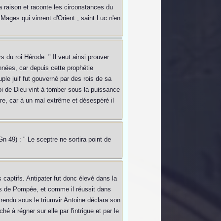
a raison et raconte les circonstances du
 Mages qui vinrent d'Orient ; saint Luc n'en
 du roi Hérode. " Il veut ainsi prouver
nnées, car depuis cette prophétie
ple juif fut gouverné par des rois de sa
i de Dieu vint à tomber sous la puissance
erre, car à un mal extrême et désespéré il
n 49) : " Le sceptre ne sortira point de
captifs. Antipater fut donc élevé dans la
rès de Pompée, et comme il réussit dans
rendu sous le triumvir Antoine déclara son
hé à régner sur elle par l'intrigue et par le