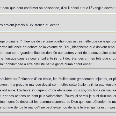
it paru que pour confirmer sa naissance, d'où il conclut que l'Évangile devrait 
es croient jamais à l'existence du destin.
ge ordinaire, l'influence de certaine position des astres, telle que celle qui 
cette influence en dehors de la volonté de Dieu, blasphème que doivent repo
disent que cette grande influence donnée aux astres vient de la souveraine puis
ne, lorsque dans sa cour si brillante ils font décréter des crimes tels que si que
it condamnée à être détruite par le genre humain tout entier.
ltère par l'influence d'une étoile, les étoiles sont grandement injustes, et p
enir, Il a prévu le mal que devait commettre cette étoile ; s'il n'a pas voulu le p
e est nulle. D'ailleurs s'il dépend d'une étoile que nous soyons bons ou mauva
 car nos actions ne sont plus volontaires. Pourquoi serais-je puni d'un mal qu
ctrine insensée détruirait les commandements de Dieu qui nous défendent le ma
mme de fuir le mal qu'il ne peut éviter, ou de faire le bien qui lui est impos