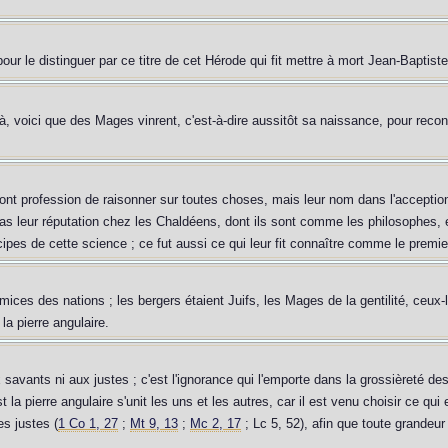
pour le distinguer par ce titre de cet Hérode qui fit mettre à mort Jean-Baptiste
, voici que des Mages vinrent, c'est-à-dire aussitôt sa naissance, pour reco
t profession de raisonner sur toutes choses, mais leur nom dans l'acception
as leur réputation chez les Chaldéens, dont ils sont comme les philosophes, et
cipes de cette science ; ce fut aussi ce qui leur fit connaître comme le prem
ices des nations ; les bergers étaient Juifs, les Mages de la gentilité, ceux-l
la pierre angulaire.
savants ni aux justes ; c'est l'ignorance qui l'emporte dans la grossièreté de
 la pierre angulaire s'unit les uns et les autres, car il est venu choisir ce qui 
es justes (
1 Co 1, 27
;
Mt 9, 13
;
Mc 2, 17
; Lc 5, 52), afin que toute grandeur 