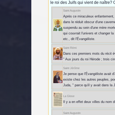
le roi des Juifs qui vient de naître
Saint Augustin
Après ce miraculeux enfantement, o
dans le réduit obscur d'une caverne,
suspendu au sein d'une mère mortell
qui couvrait l'univers et changer l
etc., dit l'Évangéliste.
Saint Rémi
Dans ces premiers mots du récit éva
" Aux jours du roi Hérode ; trois ci
Saint Jérôme
Je pense que l'Évangéliste avait d
existe chez les autres peuples, pour
Juda, " parce qu'il y avait dans la
La Glose
Il y a en effet deux villes du nom d
Saint Augustin