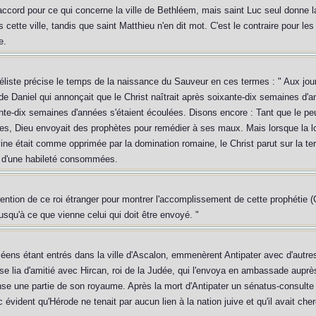
'accord pour ce qui concerne la ville de Bethléem, mais saint Luc seul donne l
ette ville, tandis que saint Matthieu n'en dit mot. C'est le contraire pour les
e.
liste précise le temps de la naissance du Sauveur en ces termes : " Aux jours
de Daniel qui annonçait que le Christ naîtrait après soixante-dix semaines d'a
nte-dix semaines d'années s'étaient écoulées. Disons encore : Tant que le peu
es, Dieu envoyait des prophètes pour remédier à ses maux. Mais lorsque la lo
 divine était comme opprimée par la domination romaine, le Christ parut sur la t
et d'une habileté consommées.
ention de ce roi étranger pour montrer l'accomplissement de cette prophétie (G
jusqu'à ce que vienne celui qui doit être envoyé. "
ens étant entrés dans la ville d'Ascalon, emmenèrent Antipater avec d'autres 
l se lia d'amitié avec Hircan, roi de la Judée, qui l'envoya en ambassade aup
nse une partie de son royaume. Après la mort d'Antipater un sénatus-consulte 
c évident qu'Hérode ne tenait par aucun lien à la nation juive et qu'il avait cherc