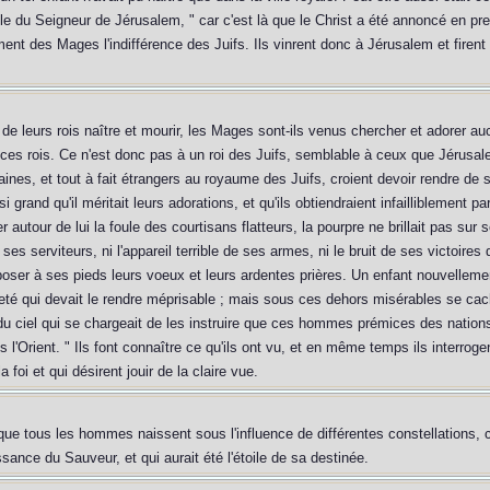
role du Seigneur de Jérusalem, " car c'est là que le Christ a été annoncé en pre
t des Mages l'indifférence des Juifs. Ils vinrent donc à Jérusalem et firent c
e leurs rois naître et mourir, les Mages sont-ils venus chercher et adorer auc
e ces rois. Ce n'est donc pas à un roi des Juifs, semblable à ceux que Jérusa
ines, et tout à fait étrangers au royaume des Juifs, croient devoir rendre de 
 si grand qu'il méritait leurs adorations, et qu'ils obtiendraient infailliblement pa
er autour de lui la foule des courtisans flatteurs, la pourpre ne brillait pas sur
e ses serviteurs, ni l'appareil terrible de ses armes, ni le bruit de ses victoires 
oser à ses pieds leurs voeux et leurs ardentes prières. Un enfant nouvelleme
reté qui devait le rendre méprisable ; mais sous ces dehors misérables se cac
s du ciel qui se chargeait de les instruire que ces hommes prémices des nations 
 l'Orient. " Ils font connaître ce qu'ils ont vu, et en même temps ils interrogent
 foi et qui désirent jouir de la claire vue.
 que tous les hommes naissent sous l'influence de différentes constellations, 
ssance du Sauveur, et qui aurait été l'étoile de sa destinée.