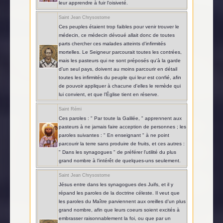
leur apprendre à fuir l'oisiveté.
Saint Jean Chrysostome
Ces peuples étaient trop faibles pour venir trouver le
médecin, ce médecin dévoué allait donc de toutes
parts chercher ces malades atteints d'infirmités
mortelles. Le Seigneur parcourait toutes les contrées,
mais les pasteurs qui ne sont préposés qu'à la garde
d'un seul pays, doivent au moins parcourir en détail
toutes les infirmités du peuple qui leur est confié, afin
de pouvoir appliquer à chacune d'elles le remède qui
lui convient, et que l'Église tient en réserve.
Saint Rémi
Ces paroles : " Par toute la Galilée, " apprennent aux
pasteurs à ne jamais faire acception de personnes ; les
paroles suivantes : " En enseignant " à ne point
parcourir la terre sans produire de fruits, et ces autres :
" Dans les synagogues " de préférer l'utilité du plus
grand nombre à l'intérêt de quelques-uns seulement.
Saint Jean Chrysostome
Jésus entre dans les synagogues des Juifs, et il y
répand les paroles de la doctrine céleste. Il veut que
les paroles du Maître parviennent aux oreilles d'un plus
grand nombre, afin que leurs coeurs soient excités à
embrasser raisonnablement la foi, ou que par un