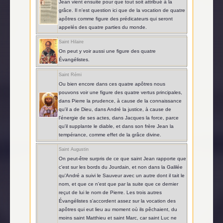
Jean vient ensuite pour que tout soit attribué à la
grâce. Il n'est question ici que de la vocation de quatre
apôtres comme figure des prédicateurs qui seront
appelés des quatre parties du monde.
Saint Hilaire
On peut y voir aussi une figure des quatre
Évangélistes.
Saint Rémi
Ou bien encore dans ces quatre apôtres nous
pouvons voir une figure des quatre vertus principales,
dans Pierre la prudence, à cause de la connaissance
qu'il a de Dieu, dans André la justice, à cause de
l'énergie de ses actes, dans Jacques la force, parce
qu'il supplante le diable, et dans son frère Jean la
tempérance, comme effet de la grâce divine.
Saint Augustin
On peut-être surpris de ce que saint Jean rapporte que
c'est sur les bords du Jourdain, et non dans la Galilée
qu'André a suivi le Sauveur avec un autre dont il tait le
nom, et que ce n'est que par la suite que ce dernier
reçut de lui le nom de Pierre. Les trois autres
Évangélistes s'accordent assez sur la vocation des
apôtres qui eut lieu au moment où ils pêchaient, du
moins saint Matthieu et saint Marc, car saint Luc ne