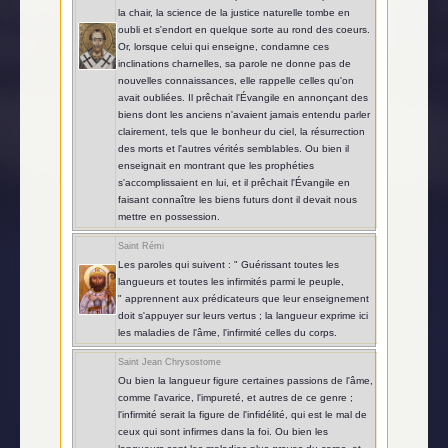
la chair, la science de la justice naturelle tombe en
oubli et s'endort en quelque sorte au rond des coeurs.
Or, lorsque celui qui enseigne, condamne ces
inclinations charnelles, sa parole ne donne pas de
nouvelles connaissances, elle rappelle celles qu'on
avait oubliées. Il prêchait l'Évangile en annonçant des
biens dont les anciens n'avaient jamais entendu parler
clairement, tels que le bonheur du ciel, la résurrection
des morts et l'autres vérités semblables. Ou bien il
enseignait en montrant que les prophéties
s'accomplissaient en lui, et il prêchait l'Évangile en
faisant connaître les biens futurs dont il devait nous
mettre en possession.
Saint Rémi
Les paroles qui suivent : " Guérissant toutes les
langueurs et toutes les infirmités parmi le peuple,
" apprennent aux prédicateurs que leur enseignement
doit s'appuyer sur leurs vertus ; la langueur exprime ici
les maladies de l'âme, l'infirmité celles du corps.
Saint Jean Chrysostome
Ou bien la langueur figure certaines passions de l'âme,
comme l'avarice, l'impureté, et autres de ce genre ;
l'infirmité serait la figure de l'infidélité, qui est le mal de
ceux qui sont infirmes dans la foi. Ou bien les