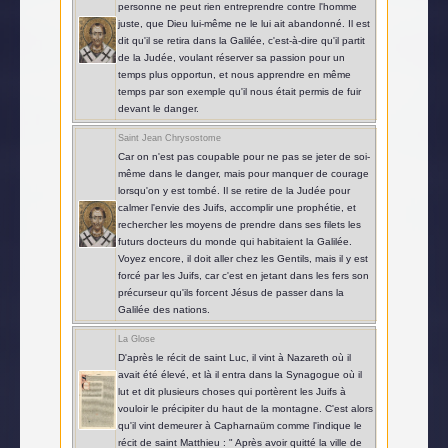
personne ne peut rien entreprendre contre l'homme
juste, que Dieu lui-même ne le lui ait abandonné. Il est
dit qu'il se retira dans la Galilée, c'est-à-dire qu'il partit
de la Judée, voulant réserver sa passion pour un
temps plus opportun, et nous apprendre en même
temps par son exemple qu'il nous était permis de fuir
devant le danger.
Saint Jean Chrysostome
Car on n'est pas coupable pour ne pas se jeter de soi-
même dans le danger, mais pour manquer de courage
lorsqu'on y est tombé. Il se retire de la Judée pour
calmer l'envie des Juifs, accomplir une prophétie, et
rechercher les moyens de prendre dans ses filets les
futurs docteurs du monde qui habitaient la Galilée.
Voyez encore, il doit aller chez les Gentils, mais il y est
forcé par les Juifs, car c'est en jetant dans les fers son
précurseur qu'ils forcent Jésus de passer dans la
Galilée des nations.
La Glose
D'après le récit de saint Luc, il vint à Nazareth où il
avait été élevé, et là il entra dans la Synagogue où il
lut et dit plusieurs choses qui portèrent les Juifs à
vouloir le précipiter du haut de la montagne. C'est alors
qu'il vint demeurer à Capharnaüm comme l'indique le
récit de saint Matthieu : " Après avoir quitté la ville de