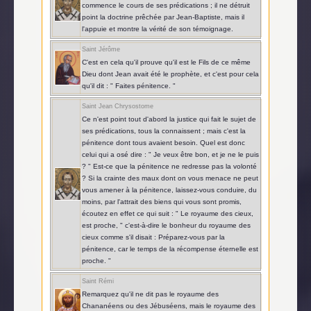
commence le cours de ses prédications ; il ne détruit
point la doctrine prêchée par Jean-Baptiste, mais il
l'appuie et montre la vérité de son témoignage.
Saint Jérôme
C'est en cela qu'il prouve qu'il est le Fils de ce même
Dieu dont Jean avait été le prophète, et c'est pour cela
qu'il dit : " Faites pénitence. "
Saint Jean Chrysostome
Ce n'est point tout d'abord la justice qui fait le sujet de
ses prédications, tous la connaissent ; mais c'est la
pénitence dont tous avaient besoin. Quel est donc
celui qui a osé dire : " Je veux être bon, et je ne le puis
? " Est-ce que la pénitence ne redresse pas la volonté
? Si la crainte des maux dont on vous menace ne peut
vous amener à la pénitence, laissez-vous conduire, du
moins, par l'attrait des biens qui vous sont promis,
écoutez en effet ce qui suit : " Le royaume des cieux,
est proche, " c'est-à-dire le bonheur du royaume des
cieux comme s'il disait : Préparez-vous par la
pénitence, car le temps de la récompense éternelle est
proche. "
Saint Rémi
Remarquez qu'il ne dit pas le royaume des
Chananéens ou des Jébuséens, mais le royaume des