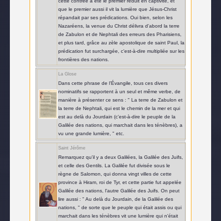
cette contrée a été le premier réduit en captivité, et
que le premier aussi il vit la lumière que Jésus-Christ
répandait par ses prédications. Oui bien, selon les
Nazaréens, la venue du Christ délivra d'abord la terre
de Zabulon et de Nephtali des erreurs des Pharisiens,
et plus tard, grâce au zèle apostolique de saint Paul, la
prédication fut surchargée, c'est-à-dire multipliée sur les
frontières des nations.
La Glose
Dans cette phrase de l'Évangile, tous ces divers
nominatifs se rapportent à un seul et même verbe, de
manière à présenter ce sens : " La terre de Zabulon et
la terre de Nephtali, qui est le chemin de la mer et qui
est au delà du Jourdain (c'est-à-dire le peuple de la
Galilée des nations, qui marchait dans les ténèbres), a
vu une grande lumière, " etc.
Saint Jérôme
Remarquez qu'il y a deux Galilées, la Galilée des Juifs,
et celle des Gentils. La Galilée fut divisée sous le
règne de Salomon, qui donna vingt villes de cette
province à Hiram, roi de Tyr, et cette partie fut appelée
Galilée des nations, l'autre Galilée des Juifs. On peut
lire aussi : " Au delà du Jourdain, de la Galilée des
nations, " de sorte que le peuple qui était assis ou qui
marchait dans les ténèbres vit une lumière qui n'était