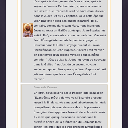
c'est après le changement de l'eau en vin, après le
séjour de Jésus à Capharnaüm, après son retour à
Jérusalem, que, d'après le récit de saint Jean, il revint
dans la Judée, et qu'il y baptisait. Or, à cette époque
Jean-Baptiste n'était pas encore incarcéré. Ici au
contraire, comme dans saint Marc, nous lisons que
Jésus se retira en Galilée après que Jean-Baptiste fut
arrêté. Il n'y a toutefois aucune contradiction. Car saint
Jean l'Évangéliste raconte le premier voyage du
Sauveur dans la Galilée, voyage qui eut lieu avant
l'incarcération de Jean-Baptiste. Ailleurs il fait mention
en ces termes d'un second voyage dans la même
contrée : " Jésus quitta la Judée, et revint de nouveau
dans la Galilée, " et c'est de ce second voyage
seulement qui eut lieu après que Jean-Baptiste eût été
jeté en prison, que les autres Évangélistes font
mention.
Eusèbe de Césarée
En effet, nous savons par la tradition que saint Jean
l'Évangéliste prêcha de vive voix l'Évangile presque
jusqu'à la fin de sa vie sans avoir absolument rien écrit.
Lorsqu'il eut pris connaissance des trois premières
Évangiles, il en approuva l'exactitude et la vérité, mais
il y remarqua quelques lacunes, surtout dans la
première année de la prédication du Sauveur. Il est
certain, en effet, que les trois premiers Évangélistes