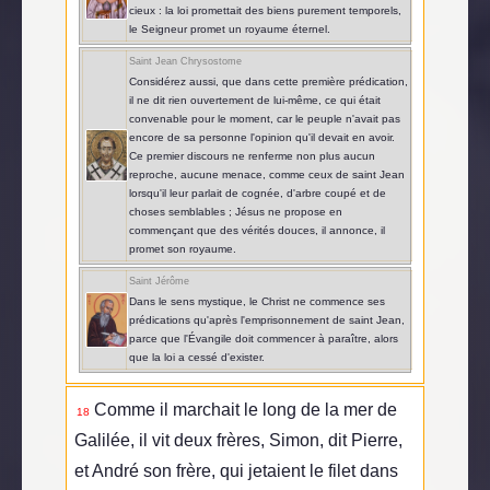
cieux : la loi promettait des biens purement temporels,
le Seigneur promet un royaume éternel.
Saint Jean Chrysostome
Considérez aussi, que dans cette première prédication,
il ne dit rien ouvertement de lui-même, ce qui était
convenable pour le moment, car le peuple n'avait pas
encore de sa personne l'opinion qu'il devait en avoir.
Ce premier discours ne renferme non plus aucun
reproche, aucune menace, comme ceux de saint Jean
lorsqu'il leur parlait de cognée, d'arbre coupé et de
choses semblables ; Jésus ne propose en
commençant que des vérités douces, il annonce, il
promet son royaume.
Saint Jérôme
Dans le sens mystique, le Christ ne commence ses
prédications qu'après l'emprisonnement de saint Jean,
parce que l'Évangile doit commencer à paraître, alors
que la loi a cessé d'exister.
Comme il marchait le long de la mer de
18
Galilée, il vit deux frères, Simon, dit Pierre,
et André son frère, qui jetaient le filet dans