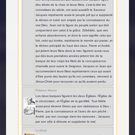
des désirs de la chair, et leurs filets, c'est-à-dire les
convoitises du siècle, ont suivi aussitôt le Sauveur.
Jacques représente aussi le peuple juif qui a supplanté
le démon et ruiné son empire par la connaissance du
vrai Dieu. Jean est la figure du peuple païen qui doit
uniquement son salut à la grâce. Zébédée, que ses
enfants abandonnent, et dont le nom signifie celui qui
fuit, celui qui tombe, représente le monde qui passe, et
le démon précipité du haut des cieux. Pierre et André,
qui jettent leurs filets dans la mer, figurent aussi ceux
qui dès leurs premières années jettent loin de la
barque de leur corps les filets de la concupiscence
charnelle pour suivre le Seigneur. Jacques et Jean qui
raccommodent leurs filets représentent ceux qui avant
d'être punis des fautes qu'ils ont commises, viennent à
Jésus-Christ pour recouvrer ce qu'ils avaient perdu.
Rabanus Maurus
Les deux barques figurent les deux Églises, l'Église de
la circoncision, et l'Église de la gentilité. Tout fidèle
aussi peut devenir Simon par son obéissance à Dieu ;
Pierre, par la connaissance et l'aveu de son péché ;
André, par son courage dans les épreuves ; Jacques,
par son zèle à détruire et supplanter le mal.
La Glose