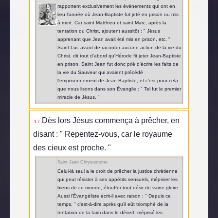
rapportent exclusivement les événements qui ont en
lieu l'année où Jean-Baptiste fut jeté en prison ou mis
à mort. Car saint Matthieu et saint Marc, après la
tentation du Christ, ajoutent aussitôt : " Jésus
apprenant que Jean avait été mis en prison, etc. "
Saint Luc avant de raconter aucune action de la vie du
Christ, dit tout d'abord qu'Hérode fit jeter Jean-Baptiste
en prison. Saint Jean fut donc prié d'écrire les faits de
la vie du Sauveur qui avaient précédé
l'emprisonnement de Jean-Baptiste, et c'est pour cela
que nous lisons dans son Évangile : " Tel fut le premier
miracle de Jésus. "
Dès lors Jésus commença à prêcher, en
17
disant : " Repentez-vous, car le royaume
des cieux est proche. "
Saint Jean Chrysostome
Celui-là seul a le droit de prêcher la justice chrétienne
qui peut résister à ses appétits sensuels, mépriser les
biens de ce monde, étouffer tout désir de vaine gloire.
Aussi l'Évangéliste écrit-il avec raison : " Depuis ce
temps, " c'est-à-dire après qu'il eût triomphé de la
tentation de la faim dans le désert, méprisé les