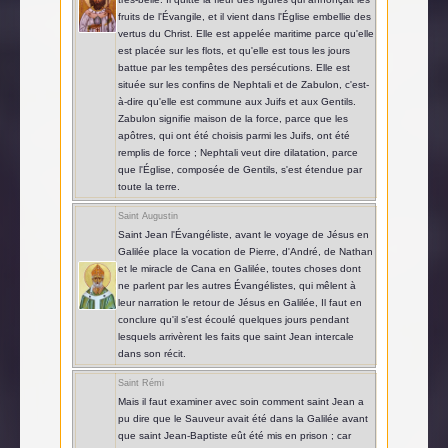
fruits de l'Évangile, et il vient dans l'Église embellie des
vertus du Christ. Elle est appelée maritime parce qu'elle
est placée sur les flots, et qu'elle est tous les jours
battue par les tempêtes des persécutions. Elle est
située sur les confins de Nephtali et de Zabulon, c'est-
à-dire qu'elle est commune aux Juifs et aux Gentils.
Zabulon signifie maison de la force, parce que les
apôtres, qui ont été choisis parmi les Juifs, ont été
remplis de force ; Nephtali veut dire dilatation, parce
que l'Église, composée de Gentils, s'est étendue par
toute la terre.
Saint Augustin
Saint Jean l'Évangéliste, avant le voyage de Jésus en
Galilée place la vocation de Pierre, d'André, de Nathan
et le miracle de Cana en Galilée, toutes choses dont
ne parlent par les autres Évangélistes, qui mêlent à
leur narration le retour de Jésus en Galilée, Il faut en
conclure qu'il s'est écoulé quelques jours pendant
lesquels arrivèrent les faits que saint Jean intercale
dans son récit.
Saint Rémi
Mais il faut examiner avec soin comment saint Jean a
pu dire que le Sauveur avait été dans la Galilée avant
que saint Jean-Baptiste eût été mis en prison ; car