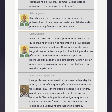
occupations de leur état, comme l'Évangéliste le
remarque : " Car ils étaient pécheurs. "
Saint Augustin
Il ne choisit ni des rois, ni des sénateurs, ni des
philosophes, ni des orateurs, mais des plébéiens, des
pauvres, des pêcheurs sans instruction.
Saint Augustin
S'il avait choisi des savants, peut-être auraient-ils dit
qu'ils étaient choisis en considération de leur science.
Mais Notre-Seigneur Jésus-Christ qui a voulu briser
l'orgueil des superbes, n'a point cherché à prendre des
pêcheurs par des orateurs, mais c'est par des
pêcheurs qu'il a gagné des empereurs. Cyprien est un
grand orateur, mais nous voyons avant lui Pierre qui
n'était que pêcheur.
Saint Jean Chrysostome
Leur profession était aussi un symbole de leur dignité
future, car de même que le pêcheur lorsqu'il jette ses
filets dans l'eau, ignore quels poissons il va prendre,
ainsi le prédicateur lorsqu'il jette sur le peuple qui
l'écoute le filet de la parole divine, ignore quels sont
ceux qui vont venir à Dieu, c'est Dieu lui-même qui
excite ceux qui doivent embrasser sa doctrine.