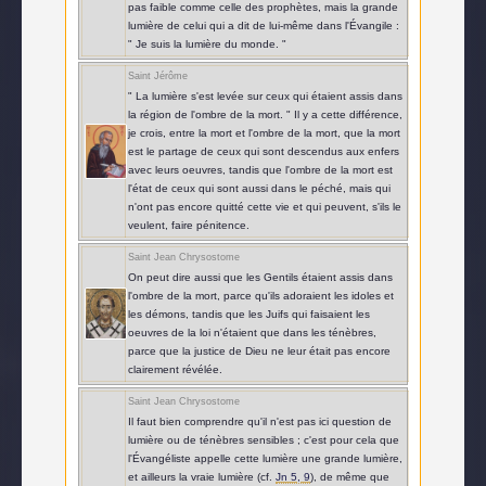
pas faible comme celle des prophètes, mais la grande
lumière de celui qui a dit de lui-même dans l'Évangile :
" Je suis la lumière du monde. "
Saint Jérôme
" La lumière s'est levée sur ceux qui étaient assis dans
la région de l'ombre de la mort. " Il y a cette différence,
je crois, entre la mort et l'ombre de la mort, que la mort
est le partage de ceux qui sont descendus aux enfers
avec leurs oeuvres, tandis que l'ombre de la mort est
l'état de ceux qui sont aussi dans le péché, mais qui
n'ont pas encore quitté cette vie et qui peuvent, s'ils le
veulent, faire pénitence.
Saint Jean Chrysostome
On peut dire aussi que les Gentils étaient assis dans
l'ombre de la mort, parce qu'ils adoraient les idoles et
les démons, tandis que les Juifs qui faisaient les
oeuvres de la loi n'étaient que dans les ténèbres,
parce que la justice de Dieu ne leur était pas encore
clairement révélée.
Saint Jean Chrysostome
Il faut bien comprendre qu'il n'est pas ici question de
lumière ou de ténèbres sensibles ; c'est pour cela que
l'Évangéliste appelle cette lumière une grande lumière,
et ailleurs la vraie lumière (cf.
Jn 5, 9
), de même que