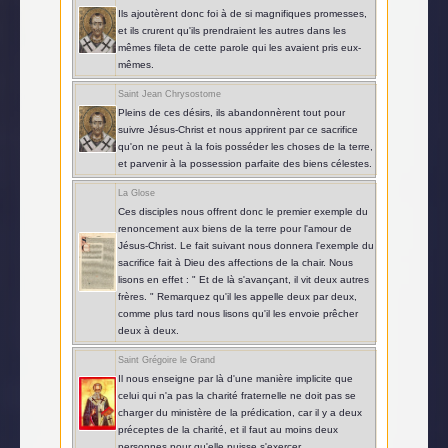
Ils ajoutèrent donc foi à de si magnifiques promesses,
et ils crurent qu'ils prendraient les autres dans les
mêmes fileta de cette parole qui les avaient pris eux-
mêmes.
Saint Jean Chrysostome
Pleins de ces désirs, ils abandonnèrent tout pour
suivre Jésus-Christ et nous apprirent par ce sacrifice
qu'on ne peut à la fois posséder les choses de la terre,
et parvenir à la possession parfaite des biens célestes.
La Glose
Ces disciples nous offrent donc le premier exemple du
renoncement aux biens de la terre pour l'amour de
Jésus-Christ. Le fait suivant nous donnera l'exemple du
sacrifice fait à Dieu des affections de la chair. Nous
lisons en effet : " Et de là s'avançant, il vit deux autres
frères. " Remarquez qu'il les appelle deux par deux,
comme plus tard nous lisons qu'il les envoie prêcher
deux à deux.
Saint Grégoire le Grand
Il nous enseigne par là d'une manière implicite que
celui qui n'a pas la charité fraternelle ne doit pas se
charger du ministère de la prédication, car il y a deux
préceptes de la charité, et il faut au moins deux
personnes pour qu'elle puisse s'exercer.