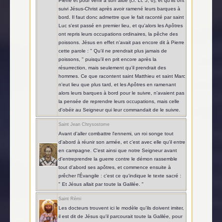
Pierre et pour venir à son aide (cf. Lc 5, 6), et qu'ils ont
suivi Jésus-Christ après avoir ramené leurs barques à
bord. Il faut donc admettre que le fait raconté par saint
Luc s'est passé en premier lieu, et qu'alors les Apôtres
ont repris leurs occupations ordinaires, la pêche des
poissons. Jésus en effet n'avait pas encore dit à Pierre
cette parole : " Qu'il ne prendrait plus jamais de
poissons, " puisqu'il en prit encore après la
résurrection, mais seulement qu'il prendrait des
hommes. Ce que racontent saint Matthieu et saint Marc
n'eut lieu que plus tard, et les Apôtres en ramenant
alors leurs barques à bord pour le suivre, n'avaient pas
la pensée de reprendre leurs occupations, mais celle
d'obéir au Seigneur qui leur commandait de le suivre.
Saint Jean Chrysostome
Avant d'aller combattre l'ennemi, un roi songe tout
d'abord à réunir son armée, et c'est avec elle qu'il entre
en campagne. C'est ainsi que notre Seigneur avant
d'entreprendre la guerre contre le démon rassemble
tout d'abord ses apôtres, et commence ensuite à
prêcher l'Évangile : c'est ce qu'indique le texte sacré :
" Et Jésus allait par toute la Galilée. "
Saint Rémi
Les docteurs trouvent ici le modèle qu'ils doivent imiter,
il est dit de Jésus qu'il parcourait toute la Galilée, pour