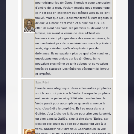
pour désigner les ténèbres, il emploie cette expression
d'ombre de la mort. Voulant ensuite nous montrer que
ce n'est pas en cherchant eux-mêmes Dieu qu'ils l'ont
trouvé, mais que Dieu s'est manifesté à leurs regards, il
dit que la lumière s'est levée et a brillé sur eux. En
effet, ils n'ont pas couru les premiers au devant de la
lumière, car avant la venue de Jésus-Christ les
hommes étaient plongés dans des maux extrêmes, ils
ne marchaient pas dans les ténèbres, mais ils y étaient
assis, signe évident qu'ils n'espéraient pas de
délivrance. Ils ne savaient plus de quel côté marcher ;
enveloppés tout entiers par les ténèbres, ils ne
pouvaient plus même se tenir debout, et se voyaient
forcés de s'asseoir. Les ténèbres désignent ici l'erreur
et l'impiété.
Saint Rémi
Dans le sens allégorique, Jean et les autres prophètes
sont la voix qui précède le Verbe. Lorsque le prophète
eut cessé de parler, et qu'il fût jeté dans les fers, le
Verbe parait pour accomplir ce qu'avait annoncé la
voix, c'est-à-dire le prophète. Et il se retira dans la
Galilée, c'est-à-dire de la figure pour aller vers la vérité,
ou bien dans la Galilée, c'est-à-dire dans l'Église, car
c'est en elle seule que l'on peut passer du vice à la
vertu. Nazareth veut dire fleur, Capharnaüm, la ville
très-belle. Il quitte la fleur des figures qui annonçait les