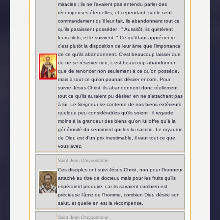
miracles ; ils ne l'avaient pas entendu parler des
récompenses éternelles, et cependant, sur le seul
commandement qu'il leur fait, ils abandonnent tout ce
qu'ils paraissent posséder : " Aussitôt, ils quittèrent
leurs filets, et le suivirent. " Ce qu'il faut apprécier ici,
c'est plutôt la disposition de leur âme que l'importance
de ce qu'ils abandonnent. C'est beaucoup laisser que
de ne se réserver rien, c est beaucoup abandonner
que de renoncer non seulement à ce qu'on possède,
mais à tout ce qu'on pourrait désirer encore. Pour
suivre Jésus-Christ, ils abandonnent donc réellement
tout ce qu'ils auraient pu désirer, en ne s'attachant pas
à lui. Le Seigneur se contente de nos biens extérieurs,
quelque peu considérables qu'ils soient ; il regarde
moins à la grandeur des biens qu'on lui offre qu'à la
générosité du sentiment qui les lui sacrifie. Le royaume
de Dieu est d'un prix inestimable, il vaut tout ce que
vous avez.
Saint Jean Chrysostome
Ces disciples ont suivi Jésus-Christ, non pour l'honneur
attaché au titre de docteur, mais pour les fruits qu'ils
espéraient produire, car ils savaient combien est
précieuse l'âme de l'homme, combien Dieu désire son
salut, et quelle en est la récompense.
Saint Jean Chrysostome