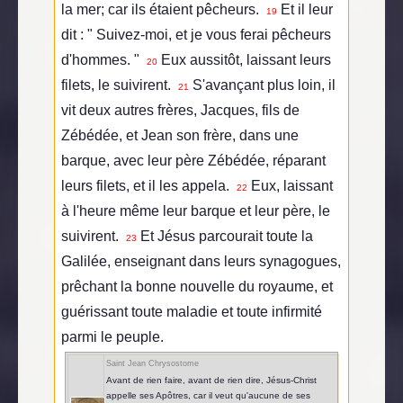
la mer; car ils étaient pêcheurs.
Et il leur
19
dit : " Suivez-moi, et je vous ferai pêcheurs
d'hommes. "
Eux aussitôt, laissant leurs
20
filets, le suivirent.
S'avançant plus loin, il
21
vit deux autres frères, Jacques, fils de
Zébédée, et Jean son frère, dans une
barque, avec leur père Zébédée, réparant
leurs filets, et il les appela.
Eux, laissant
22
à l'heure même leur barque et leur père, le
suivirent.
Et Jésus parcourait toute la
23
Galilée, enseignant dans leurs synagogues,
prêchant la bonne nouvelle du royaume, et
guérissant toute maladie et toute infirmité
parmi le peuple.
Saint Jean Chrysostome
Avant de rien faire, avant de rien dire, Jésus-Christ
appelle ses Apôtres, car il veut qu'aucune de ses