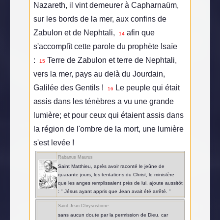
Nazareth, il vint demeurer à Capharnaüm,
sur les bords de la mer, aux confins de
Zabulon et de Nephtali,
afin que
14
s'accomplît cette parole du prophète Isaïe
:
Terre de Zabulon et terre de Nephtali,
15
vers la mer, pays au delà du Jourdain,
Galilée des Gentils !
Le peuple qui était
16
assis dans les ténèbres a vu une grande
lumière; et pour ceux qui étaient assis dans
la région de l'ombre de la mort, une lumière
s'est levée !
Rabanus Maurus
Saint Matthieu, après avoir raconté le jeûne de
quarante jours, les tentations du Christ, le ministère
que les anges remplissaient près de lui, ajoute aussitôt
: " Jésus ayant appris que Jean avait été arrêté. "
Saint Jean Chrysostome
sans aucun doute par la permission de Dieu, car