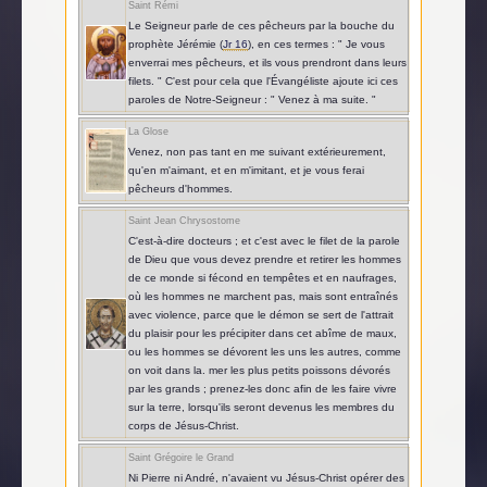
Saint Rémi
Le Seigneur parle de ces pêcheurs par la bouche du
prophète Jérémie (
Jr 16
), en ces termes : " Je vous
enverrai mes pêcheurs, et ils vous prendront dans leurs
filets. " C'est pour cela que l'Évangéliste ajoute ici ces
paroles de Notre-Seigneur : " Venez à ma suite. "
La Glose
Venez, non pas tant en me suivant extérieurement,
qu'en m'aimant, et en m'imitant, et je vous ferai
pêcheurs d'hommes.
Saint Jean Chrysostome
C'est-à-dire docteurs ; et c'est avec le filet de la parole
de Dieu que vous devez prendre et retirer les hommes
de ce monde si fécond en tempêtes et en naufrages,
où les hommes ne marchent pas, mais sont entraînés
avec violence, parce que le démon se sert de l'attrait
du plaisir pour les précipiter dans cet abîme de maux,
ou les hommes se dévorent les uns les autres, comme
on voit dans la. mer les plus petits poissons dévorés
par les grands ; prenez-les donc afin de les faire vivre
sur la terre, lorsqu'ils seront devenus les membres du
corps de Jésus-Christ.
Saint Grégoire le Grand
Ni Pierre ni André, n'avaient vu Jésus-Christ opérer des