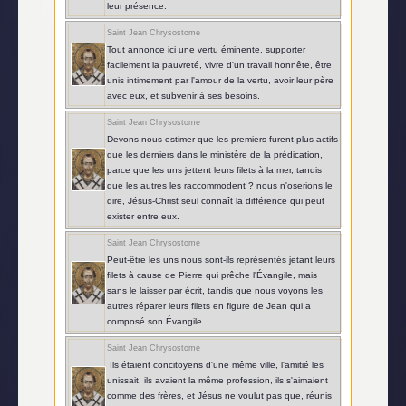
leur présence.
Saint Jean Chrysostome
Tout annonce ici une vertu éminente, supporter
facilement la pauvreté, vivre d'un travail honnête, être
unis intimement par l'amour de la vertu, avoir leur père
avec eux, et subvenir à ses besoins.
Saint Jean Chrysostome
Devons-nous estimer que les premiers furent plus actifs
que les derniers dans le ministère de la prédication,
parce que les uns jettent leurs filets à la mer, tandis
que les autres les raccommodent ? nous n'oserions le
dire, Jésus-Christ seul connaît la différence qui peut
exister entre eux.
Saint Jean Chrysostome
Peut-être les uns nous sont-ils représentés jetant leurs
filets à cause de Pierre qui prêche l'Évangile, mais
sans le laisser par écrit, tandis que nous voyons les
autres réparer leurs filets en figure de Jean qui a
composé son Évangile.
Saint Jean Chrysostome
Ils étaient concitoyens d'une même ville, l'amitié les
unissait, ils avaient la même profession, ils s'aimaient
comme des frères, et Jésus ne voulut pas que, réunis