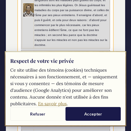
langueurs sont les maladies plus graves du corps, et
les infirmités les plus légères. Or Jésus guérissait les
maladies du corps par sa puissance divine, et celles de
l'âme par ses pieux entretiens. Il enseigne d'abord, et
puis il guérit, et cela pour deux raisons : d'abord pour
commencer par le plus nécessaire, car les pieux
entretiens édifient l'âme, ce que ne font pas les
miracles ; en second lieu parce que la doctrine
s'appuie sur les miracles et non pas les miracles sur la
doctrine.
Saint Jean Chrysostome
Il est à remarquer que toutes les fois que Dieu
Respect de votre vie privée
promulgue une loi, il opère des miracles, et les donne
Ce site utilise des témoins (cookies) techniques
comme gages de sa puissance à ceux qui doivent
recevoir sa loi. Avant de créer l'homme il avait tiré le
nécessaires à son fonctionnement, et — uniquement
monde du néant, et ce n'est qu'après ce miracle de sa
si vous y consentez — des témoins de mesure
puissance qu'il lui intime ses ordres dans le paradis.
Avant de donner sa loi à Noé, il le rend témoin de
d'audience (Google Analytics) pour améliorer son
grands prodiges ; avant de promulguer la loi ancienne,
contenu. Aucune donnée n'est utilisée à des fins
il opère également des miracles aux yeux des Juifs.
publicitaires.
En savoir plus
.
C'est ainsi qu'au moment de promulguer cette loi
nouvelle et sublime, il en confirme la vérité par l'autorité
Refuser
Accepter
des miracles. Comme le royaume qu'il prêchait était
invisible, il le rend manifeste par des prodiges
extérieurs et sensibles.