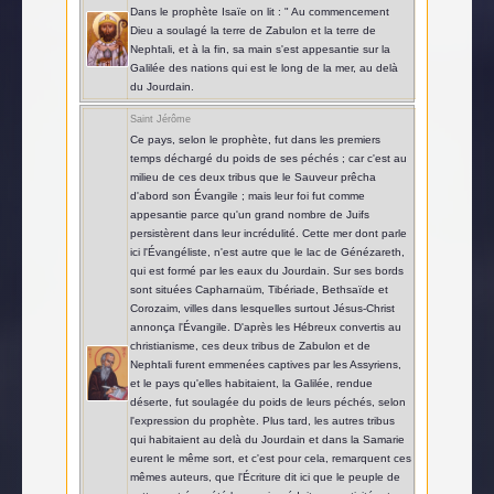
Dans le prophète Isaïe on lit : " Au commencement
Dieu a soulagé la terre de Zabulon et la terre de
Nephtali, et à la fin, sa main s'est appesantie sur la
Galilée des nations qui est le long de la mer, au delà
du Jourdain.
Saint Jérôme
Ce pays, selon le prophète, fut dans les premiers
temps déchargé du poids de ses péchés ; car c'est au
milieu de ces deux tribus que le Sauveur prêcha
d'abord son Évangile ; mais leur foi fut comme
appesantie parce qu'un grand nombre de Juifs
persistèrent dans leur incrédulité. Cette mer dont parle
ici l'Évangéliste, n'est autre que le lac de Génézareth,
qui est formé par les eaux du Jourdain. Sur ses bords
sont situées Capharnaüm, Tibériade, Bethsaïde et
Corozaim, villes dans lesquelles surtout Jésus-Christ
annonça l'Évangile. D'après les Hébreux convertis au
christianisme, ces deux tribus de Zabulon et de
Nephtali furent emmenées captives par les Assyriens,
et le pays qu'elles habitaient, la Galilée, rendue
déserte, fut soulagée du poids de leurs péchés, selon
l'expression du prophète. Plus tard, les autres tribus
qui habitaient au delà du Jourdain et dans la Samarie
eurent le même sort, et c'est pour cela, remarquent ces
mêmes auteurs, que l'Écriture dit ici que le peuple de