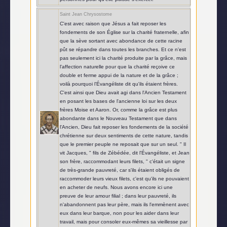
Saint Jean Chrysostome
C'est avec raison que Jésus a fait reposer les
fondements de son Église sur la charité fraternelle, afin
que la sève sortant avec abondance de cette racine
pût se répandre dans toutes les branches. Et ce n'est
pas seulement ici la charité produite par la grâce, mais
l'affection naturelle pour que la charité reçoive ce
double et ferme appui de la nature et de la grâce ;
voilà pourquoi l'Évangéliste dit qu'ils étaient frères.
C'est ainsi que Dieu avait agi dans l'Ancien Testament
en posant les bases de l'ancienne loi sur les deux
frères Moise et Aaron. Or, comme la grâce est plus
abondante dans le Nouveau Testament que dans
l'Ancien, Dieu fait reposer les fondements de la société
chrétienne sur deux sentiments de cette nature, tandis
que le premier peuple ne reposait que sur un seul. " Il
vit Jacques, " fils de Zébédée, dit l'Évangéliste, et Jean
son frère, raccommodant leurs filets, " c'était un signe
de très-grande pauvreté, car s'ils étaient obligés de
raccommoder leurs vieux filets, c'est qu'ils ne pouvaient
en acheter de neufs. Nous avons encore ici une
preuve de leur amour filial ; dans leur pauvreté, ils
n'abandonnent pas leur père, mais ils l'emmènent avec
eux dans leur barque, non pour les aider dans leur
travail, mais pour consoler eux-mêmes sa vieillesse par