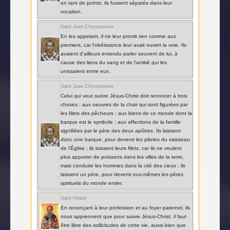
en tant de points, ils fussent séparés dans leur
vocation.
Saint Jean Chrysostome
En les appelant, il ne leur promit rien comme aux
premiers, car l'obéissance leur avait ouvert la voie. Ils
avaient d'ailleurs entendu parler souvent de lui, à
cause des liens du sang et de l'amitié qui les
unissaient entre eux.
Saint Jean Chrysostome
Celui qui veut suivre Jésus-Christ doit renoncer à trois
choses : aux oeuvres de la chair qui sont figurées par
les filets des pêcheurs ; aux biens de ce monde dont la
barque est le symbole ; aux affections de la famille
signifiées par le père des deux apôtres. Ils laissent
donc une barque, pour devenir les pilotes du vaisseau
de l'Église ; ils laissent leurs filets, car ils ne veulent
plus apporter de poissons dans les villes de la terre,
mais conduire les hommes dans la cité des cieux ; ils
laissent un père, pour devenir eux-mêmes les pères
spirituels du monde entier.
Saint Hilaire
En renonçant à leur profession et au foyer paternel, ils
nous apprennent que pour suivre Jésus-Christ, il faut
être libre des sollicitudes de cette vie, aussi bien que