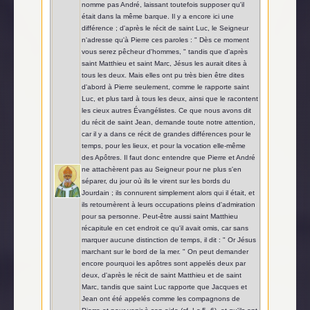
nomme pas André, laissant toutefois supposer qu'il
était dans la même barque. Il y a encore ici une
différence ; d'après le récit de saint Luc, le Seigneur
n'adresse qu'à Pierre ces paroles : " Dès ce moment
vous serez pêcheur d'hommes, " tandis que d'après
saint Matthieu et saint Marc, Jésus les aurait dites à
tous les deux. Mais elles ont pu très bien être dites
d'abord à Pierre seulement, comme le rapporte saint
Luc, et plus tard à tous les deux, ainsi que le racontent
les cieux autres Évangélistes. Ce que nous avons dit
du récit de saint Jean, demande toute notre attention,
car il y a dans ce récit de grandes différences pour le
temps, pour les lieux, et pour la vocation elle-même
des Apôtres. Il faut donc entendre que Pierre et André
ne attachèrent pas au Seigneur pour ne plus s'en
séparer, du jour où ils le virent sur les bords du
Jourdain ; ils connurent simplement alors qui il était, et
ils retournèrent à leurs occupations pleins d'admiration
pour sa personne. Peut-être aussi saint Matthieu
récapitule en cet endroit ce qu'il avait omis, car sans
marquer aucune distinction de temps, il dit : " Or Jésus
marchant sur le bord de la mer. " On peut demander
encore pourquoi les apôtres sont appelés deux par
deux, d'après le récit de saint Matthieu et de saint
Marc, tandis que saint Luc rapporte que Jacques et
Jean ont été appelés comme les compagnons de