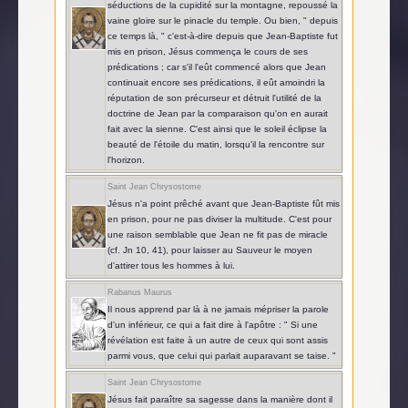
séductions de la cupidité sur la montagne, repoussé la
vaine gloire sur le pinacle du temple. Ou bien, " depuis
ce temps là, " c'est-à-dire depuis que Jean-Baptiste fut
mis en prison, Jésus commença le cours de ses
prédications ; car s'il l'eût commencé alors que Jean
continuait encore ses prédications, il eût amoindri la
réputation de son précurseur et détruit l'utilité de la
doctrine de Jean par la comparaison qu'on en aurait
fait avec la sienne. C'est ainsi que le soleil éclipse la
beauté de l'étoile du matin, lorsqu'il la rencontre sur
l'horizon.
Saint Jean Chrysostome
Jésus n'a point prêché avant que Jean-Baptiste fût mis
en prison, pour ne pas diviser la multitude. C'est pour
une raison semblable que Jean ne fit pas de miracle
(cf. Jn 10, 41), pour laisser au Sauveur le moyen
d'attirer tous les hommes à lui.
Rabanus Maurus
Il nous apprend par là à ne jamais mépriser la parole
d'un inférieur, ce qui a fait dire à l'apôtre : " Si une
révélation est faite à un autre de ceux qui sont assis
parmi vous, que celui qui parlait auparavant se taise. "
Saint Jean Chrysostome
Jésus fait paraître sa sagesse dans la manière dont il