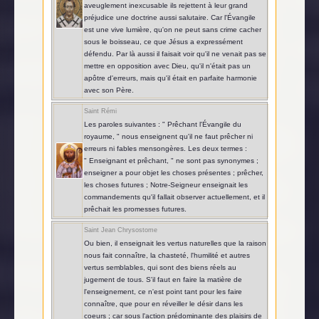
aveuglement inexcusable ils rejettent à leur grand
préjudice une doctrine aussi salutaire. Car l'Évangile
est une vive lumière, qu'on ne peut sans crime cacher
sous le boisseau, ce que Jésus a expressément
défendu. Par là aussi il faisait voir qu'il ne venait pas se
mettre en opposition avec Dieu, qu'il n'était pas un
apôtre d'erreurs, mais qu'il était en parfaite harmonie
avec son Père.
Saint Rémi
Les paroles suivantes : " Prêchant l'Évangile du
royaume, " nous enseignent qu'il ne faut prêcher ni
erreurs ni fables mensongères. Les deux termes :
" Enseignant et prêchant, " ne sont pas synonymes ;
enseigner a pour objet les choses présentes ; prêcher,
les choses futures ; Notre-Seigneur enseignait les
commandements qu'il fallait observer actuellement, et il
prêchait les promesses futures.
Saint Jean Chrysostome
Ou bien, il enseignait les vertus naturelles que la raison
nous fait connaître, la chasteté, l'humilité et autres
vertus semblables, qui sont des biens réels au
jugement de tous. S'il faut en faire la matière de
l'enseignement, ce n'est point tant pour les faire
connaître, que pour en réveiller le désir dans les
coeurs ; car sous l'action prédominante des plaisirs de