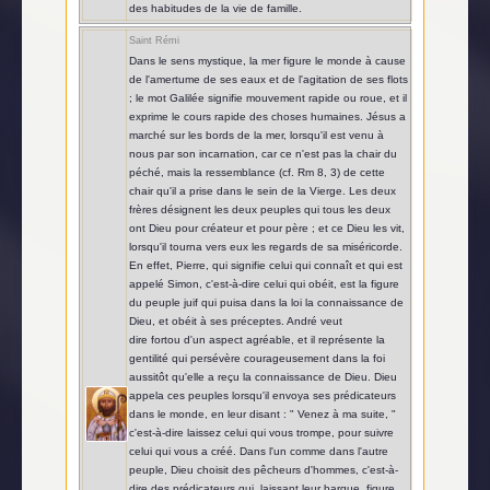
des habitudes de la vie de famille.
Saint Rémi
Dans le sens mystique, la mer figure le monde à cause
de l'amertume de ses eaux et de l'agitation de ses flots
; le mot Galilée signifie mouvement rapide ou roue, et il
exprime le cours rapide des choses humaines. Jésus a
marché sur les bords de la mer, lorsqu'il est venu à
nous par son incarnation, car ce n'est pas la chair du
péché, mais la ressemblance (cf. Rm 8, 3) de cette
chair qu'il a prise dans le sein de la Vierge. Les deux
frères désignent les deux peuples qui tous les deux
ont Dieu pour créateur et pour père ; et ce Dieu les vit,
lorsqu'il tourna vers eux les regards de sa miséricorde.
En effet, Pierre, qui signifie celui qui connaît et qui est
appelé Simon, c'est-à-dire celui qui obéit, est la figure
du peuple juif qui puisa dans la loi la connaissance de
Dieu, et obéit à ses préceptes. André veut
dire fortou d'un aspect agréable, et il représente la
gentilité qui persévère courageusement dans la foi
aussitôt qu'elle a reçu la connaissance de Dieu. Dieu
appela ces peuples lorsqu'il envoya ses prédicateurs
dans le monde, en leur disant : " Venez à ma suite, "
c'est-à-dire laissez celui qui vous trompe, pour suivre
celui qui vous a créé. Dans l'un comme dans l'autre
peuple, Dieu choisit des pêcheurs d'hommes, c'est-à-
dire des prédicateurs qui, laissant leur barque, figure