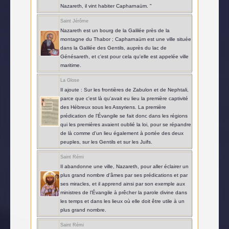
Nazareth, il vint habiter Capharnaüm. "
Saint Jérôme
Nazareth est un bourg de la Galilée près de la
montagne du Thabor ; Capharnaüm est une ville située
dans la Galilée des Gentils, auprès du lac de
Génésareth, et c'est pour cela qu'elle est appelée ville
maritime.
La Glose
Il ajoute : Sur les frontières de Zabulon et de Nephtali,
parce que c'est là qu'avait eu lieu la première captivité
des Hébreux sous les Assyriens. La première
prédication de l'Évangile se fait donc dans les régions
qui les premières avaient oublié la loi, pour se répandre
de là comme d'un lieu également à portée des deux
peuples, sur les Gentils et sur les Juifs.
Saint Rémi
Il abandonne une ville, Nazareth, pour aller éclairer un
plus grand nombre d'âmes par ses prédications et par
ses miracles, et il apprend ainsi par son exemple aux
ministres de l'Évangile à prêcher la parole divine dans
les temps et dans les lieux où elle doit être utile à un
plus grand nombre.
Saint Rémi