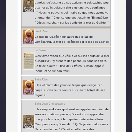
paroles, qu'aucune de ses actions ne soit cachée pour
eux ; et qu'ils puissent dire plus tard avec confiance
: " Nous ne pouvons point taire ce que nous avons vu
et entendu. " C'est ce que veut exprimer l'Évangéliste :
" Jésus, marchant sur les bords de la mer de Galilée. "
Saint Rémi
La mer de Galilée n'est autre que le lac de
Génésareth, la mer de Tibériade est le lac des Salines.
La Glose
C'est avec raison que Jésus va sur les bords de la mer,
puisqu'il veut y prendre des pécheurs dans ses filets.
Le texte ajoute : " Il vit deux frères ; Simon, appelé
Pierre, et André son frère.
Saint Rémi
Il les vit plutôt des yeux de l'esprit que des yeux du
corps, et c'est leurs coeurs qui étaient l'objet de ses
regards.
Saint Jean Chrysostome
Il les surprend alors qu'il vient les appeler, au milieu de
leurs occupations, parce qu'il veut nous apprendre,
que pour le suivre, il faut quitter toute autre affaire.
C'est pour cela qu'il est dit : " Qu'ils jetaient alors leurs
filets dans la mer. " C'était en effet, une des