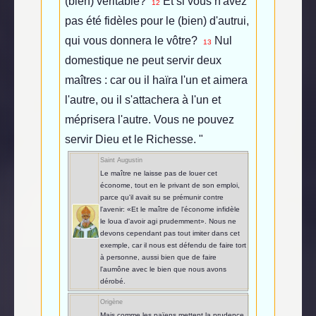
(bien) véritable?
Et si vous n'avez
12
pas été fidèles pour le (bien) d'autrui,
qui vous donnera le vôtre?
Nul
13
domestique ne peut servir deux
maîtres : car ou il haïra l'un et aimera
l'autre, ou il s'attachera à l'un et
méprisera l'autre. Vous ne pouvez
servir Dieu et le Richesse. "
Saint Augustin
Le maître ne laisse pas de louer cet
économe, tout en le privant de son emploi,
parce qu'il avait su se prémunir contre
l'avenir: «Et le maître de l'économe infidèle
le loua d'avoir agi prudemment». Nous ne
devons cependant pas tout imiter dans cet
exemple, car il nous est défendu de faire tort
à personne, aussi bien que de faire
l'aumône avec le bien que nous avons
dérobé.
Origène
Mais comme les païens mettent la prudence