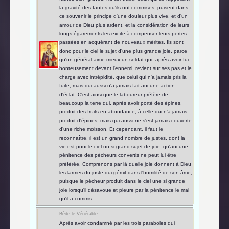
la gravité des fautes qu'ils ont commises, puisent dans
ce souvenir le principe d'une douleur plus vive, et d'un
amour de Dieu plus ardent, et la considération de leurs
longs égarements les excite à compenser leurs pertes
passées en acquérant de nouveaux mérites. Ils sont
donc pour le ciel le sujet d'une plus grande joie, parce
qu'un général aime mieux un soldat qui, après avoir fui
honteusement devant l'ennemi, revient sur ses pas et le
charge avec intrépidité, que celui qui n'a jamais pris la
fuite, mais qui aussi n'a jamais fait aucune action
d'éclat. C'est ainsi que le laboureur préfère de
beaucoup la terre qui, après avoir porté des épines,
produit des fruits en abondance, à celle qui n'a jamais
produit d'épines, mais qui aussi ne s'est jamais couverte
d'une riche moisson. Et cependant, il faut le
reconnaître, il est un grand nombre de justes, dont la
vie est pour le ciel un si grand sujet de joie, qu'aucune
pénitence des pécheurs convertis ne peut lui être
préférée. Comprenons par là quelle joie donnent à Dieu
les larmes du juste qui gémit dans l'humilité de son âme,
puisque le pécheur produit dans le ciel une si grande
joie lorsqu'il désavoue et pleure par la pénitence le mal
qu'il a commis.
Bède le Vénérable
Après avoir condamné par les trois paraboles qui