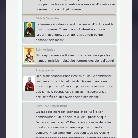
pour prendre les sentiments de réserve et d'humilité qui
conviennent à un simple fermier.
Bède le Vénérable
Le fermier est celui qui régit une ferme; d'où lui vient le
nom de fermier, l'économe est l'administrateur de
l'argent, des fruits, et en général de tout ce que
possède son maître.
Saint Ambroise
Nous apprenons de là que nous ne sommes pas les
maîtres, mais bien plutôt les fermiers des biens d'autrui.
Théophylactus
Une autre conséquence c'est qu'au lieu d'administrer
ces biens suivant la volonté du Seigneur, nous en
abusons pour satisfaire nos passions, nous devenons
des fermiers coupables d'infidélité: «Et celui-ci fut
accusé près de lui d'avoir dissipé ses biens».
Saint Jean Chrysostome
On rappelle alors cet économe et on lui ôte son
administration: «Il l'appela et lui dit: Qu'est-ce que
j'entends dire de vous? Rendez-moi compte de votre
gestion, car désormais vous ne pourrez plus la
conserver». Le Seigneur nous tient tous les jours le
même langage par les exemples qu'il nous met sous les