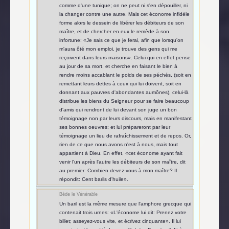
comme d'une tunique; on ne peut ni s'en dépouiller, ni
la changer contre une autre. Mais cet économe infidèle
forme alors le dessein de libérer les débiteurs de son
maître, et de chercher en eux le remède à son
infortune: «Je sais ce que je ferai, afin que lorsqu'on
m'aura ôté mon emploi, je trouve des gens qui me
reçoivent dans leurs maisons». Celui qui en effet pense
au jour de sa mort, et cherche en faisant le bien à
rendre moins accablant le poids de ses péchés, (soit en
remettant leurs dettes à ceux qui lui doivent, soit en
donnant aux pauvres d'abondantes aumônes), celui-là
distribue les biens du Seigneur pour se faire beaucoup
d'amis qui rendront de lui devant son juge un bon
témoignage non par leurs discours, mais en manifestant
ses bonnes oeuvres; et lui prépareront par leur
témoignage un lieu de rafraîchissement et de repos. Or,
rien de ce que nous avons n'est à nous, mais tout
appartient à Dieu. En effet, «cet économe ayant fait
venir l'un après l'autre les débiteurs de son maître, dit
au premier: Combien devez-vous à mon maître? Il
répondit: Cent barils d'huile».
Bède le Vénérable
Un baril est la même mesure que l'amphore grecque qui
contenait trois urnes: «L'économe lui dit: Prenez votre
billet; asseyez-vous vite, et écrivez cinquante». Il lui