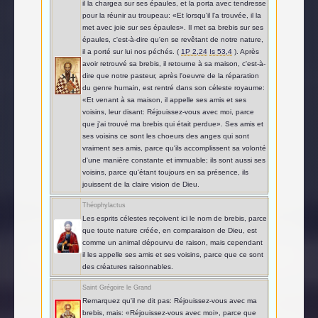
il la chargea sur ses épaules, et la porta avec tendresse
pour la réunir au troupeau: «Et lorsqu'il l'a trouvée, il la
met avec joie sur ses épaules». Il met sa brebis sur ses
épaules, c'est-à-dire qu'en se revêtant de notre nature,
il a porté sur lui nos péchés. (
1P 2,24
Is 53,4
). Après
avoir retrouvé sa brebis, il retourne à sa maison, c'est-à-
dire que notre pasteur, après l'oeuvre de la réparation
du genre humain, est rentré dans son céleste royaume:
«Et venant à sa maison, il appelle ses amis et ses
voisins, leur disant: Réjouissez-vous avec moi, parce
que j'ai trouvé ma brebis qui était perdue». Ses amis et
ses voisins ce sont les choeurs des anges qui sont
vraiment ses amis, parce qu'ils accomplissent sa volonté
d'une manière constante et immuable; ils sont aussi ses
voisins, parce qu'étant toujours en sa présence, ils
jouissent de la claire vision de Dieu.
Théophylactus
Les esprits célestes reçoivent ici le nom de brebis, parce
que toute nature créée, en comparaison de Dieu, est
comme un animal dépourvu de raison, mais cependant
il les appelle ses amis et ses voisins, parce que ce sont
des créatures raisonnables.
Saint Grégoire le Grand
Remarquez qu'il ne dit pas: Réjouissez-vous avec ma
brebis, mais: «Réjouissez-vous avec moi», parce que