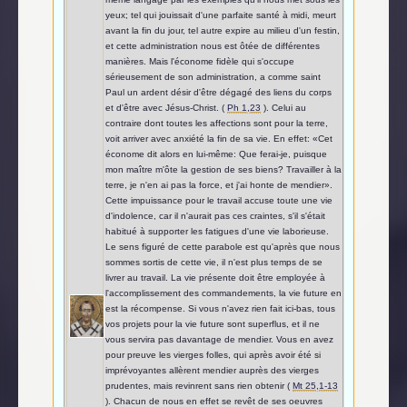
yeux; tel qui jouissait d'une parfaite santé à midi, meurt
avant la fin du jour, tel autre expire au milieu d'un festin,
et cette administration nous est ôtée de différentes
manières. Mais l'économe fidèle qui s'occupe
sérieusement de son administration, a comme saint
Paul un ardent désir d'être dégagé des liens du corps
et d'être avec Jésus-Christ. (
Ph 1,23
). Celui au
contraire dont toutes les affections sont pour la terre,
voit arriver avec anxiété la fin de sa vie. En effet: «Cet
économe dit alors en lui-même: Que ferai-je, puisque
mon maître m'ôte la gestion de ses biens? Travailler à la
terre, je n'en ai pas la force, et j'ai honte de mendier».
Cette impuissance pour le travail accuse toute une vie
d'indolence, car il n'aurait pas ces craintes, s'il s'était
habitué à supporter les fatigues d'une vie laborieuse.
Le sens figuré de cette parabole est qu'après que nous
sommes sortis de cette vie, il n'est plus temps de se
livrer au travail. La vie présente doit être employée à
l'accomplissement des commandements, la vie future en
est la récompense. Si vous n'avez rien fait ici-bas, tous
vos projets pour la vie future sont superflus, et il ne
vous servira pas davantage de mendier. Vous en avez
pour preuve les vierges folles, qui après avoir été si
imprévoyantes allèrent mendier auprès des vierges
prudentes, mais revinrent sans rien obtenir (
Mt 25,1-13
). Chacun de nous en effet se revêt de ses oeuvres