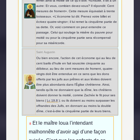
remet ainsi la moitié de ce qu'il doit: «Ensuite, il dit à un
autre: Et vous, combien devez-vous? Il répondit: Cent
mesures de froment». Cette mesure équivalait à trente
boisseaux. «L'économe lui dit: Prenez votre billet et
écrivez quatre-vingts»; il lui remet la cinquième partie de
sa dette. Or, voici comment on peut entendre ce
passage. Celui qui soulage la misère du pauvre pour
moitié ou pour la cinquième partie sera récompensé
pour sa miséricorde.
Saint Augustin
Ou bien encore, l'action de cet économe qui au lieu de
cent barils d'huile en fait souscrire cinquante au
débiteur, au lieu de cent mesures de froment, quatre-
vingts doit être entendue en ce sens que les dons
offerts par les juifs aux prêtres et aux lévites doivent
être plus abondants dans l'Église chrétienne. Ainsi,
tandis qu'ils ne donnaient que la dîme, les chrétiens
doivent donner la moitié, comme Zachée le fit pour ses
biens (
Lc 19,8
); ou ils doivent au moins surpasser les
offrandes des Juifs, en donnant au moins la double
dîme, c'est-à-dire la cinquième partie de leurs biens,
Et le maître loua l'intendant
8
malhonnête d'avoir agi d'une façon