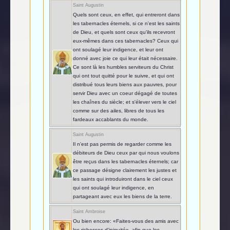
Saint Augustin
Quels sont ceux, en effet, qui entreront dans
les tabernacles éternels, si ce n'est les saints
de Dieu, et quels sont ceux qu'ils recevront
eux-mêmes dans ces tabernacles? Ceux qui
ont soulagé leur indigence, et leur ont
donné avec joie ce qui leur était nécessaire.
Ce sont là les humbles serviteurs du Christ
qui ont tout quitté pour le suivre, et qui ont
distribué tous leurs biens aux pauvres, pour
servir Dieu avec un coeur dégagé de toutes
les chaînes du siècle; et s'élever vers le ciel
comme sur des ailes, libres de tous les
fardeaux accablants du monde.
Saint Augustin
Il n'est pas permis de regarder comme les
débiteurs de Dieu ceux par qui nous voulons
être reçus dans les tabernacles éternels; car
ce passage désigne clairement les justes et
les saints qui introduiront dans le ciel ceux
qui ont soulagé leur indigence, en
partageant avec eux les biens de la terre.
Saint Ambroise
Ou bien encore: «Faites-vous des amis avec
les richesses d'iniquité», afin que les