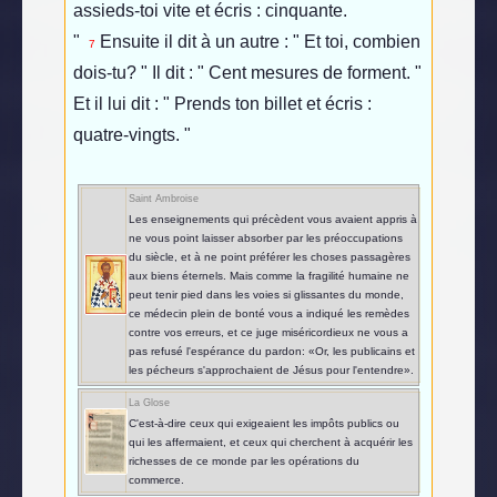
assieds-toi vite et écris : cinquante.
"
Ensuite il dit à un autre : " Et toi, combien
7
dois-tu? " Il dit : " Cent mesures de forment. "
Et il lui dit : " Prends ton billet et écris :
quatre-vingts. "
Saint Ambroise
Les enseignements qui précèdent vous avaient appris à
ne vous point laisser absorber par les préoccupations
du siècle, et à ne point préférer les choses passagères
aux biens éternels. Mais comme la fragilité humaine ne
peut tenir pied dans les voies si glissantes du monde,
ce médecin plein de bonté vous a indiqué les remèdes
contre vos erreurs, et ce juge miséricordieux ne vous a
pas refusé l'espérance du pardon: «Or, les publicains et
les pécheurs s'approchaient de Jésus pour l'entendre».
La Glose
C'est-à-dire ceux qui exigeaient les impôts publics ou
qui les affermaient, et ceux qui cherchent à acquérir les
richesses de ce monde par les opérations du
commerce.