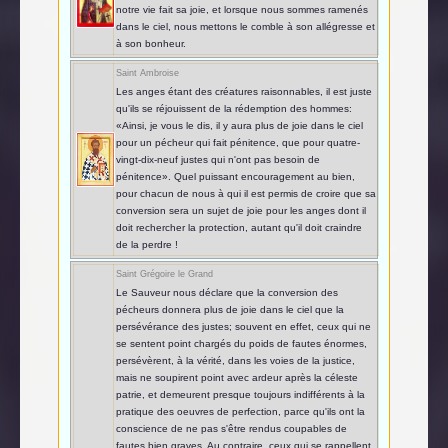
notre vie fait sa joie, et lorsque nous sommes ramenés
dans le ciel, nous mettons le comble à son allégresse et
à son bonheur.
Saint Ambroise
Les anges étant des créatures raisonnables, il est juste
qu'ils se réjouissent de la rédemption des hommes:
«Ainsi, je vous le dis, il y aura plus de joie dans le ciel
pour un pécheur qui fait pénitence, que pour quatre-
vingt-dix-neuf justes qui n'ont pas besoin de
pénitence». Quel puissant encouragement au bien,
pour chacun de nous à qui il est permis de croire que sa
conversion sera un sujet de joie pour les anges dont il
doit rechercher la protection, autant qu'il doit craindre
de la perdre !
Saint Grégoire le Grand
Le Sauveur nous déclare que la conversion des
pécheurs donnera plus de joie dans le ciel que la
persévérance des justes; souvent en effet, ceux qui ne
se sentent point chargés du poids de fautes énormes,
persévèrent, à la vérité, dans les voies de la justice,
mais ne soupirent point avec ardeur après la céleste
patrie, et demeurent presque toujours indifférents à la
pratique des oeuvres de perfection, parce qu'ils ont la
conscience de ne pas s'être rendus coupables de
fautes bien graves. Au contraire, ceux qui se rappellent