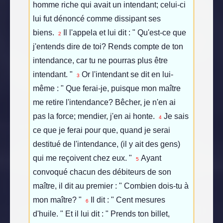
homme riche qui avait un intendant; celui-ci
lui fut dénoncé comme dissipant ses
biens.
Il l'appela et lui dit : " Qu'est-ce que
2
j'entends dire de toi? Rends compte de ton
intendance, car tu ne pourras plus être
intendant. "
Or l'intendant se dit en lui-
3
même : " Que ferai-je, puisque mon maître
me retire l'intendance? Bêcher, je n'en ai
pas la force; mendier, j'en ai honte.
Je sais
4
ce que je ferai pour que, quand je serai
destitué de l'intendance, (il y ait des gens)
qui me reçoivent chez eux. "
Ayant
5
convoqué chacun des débiteurs de son
maître, il dit au premier : " Combien dois-tu à
mon maître? "
Il dit : " Cent mesures
6
d'huile. " Et il lui dit : " Prends ton billet,