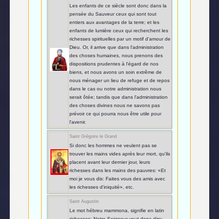
Les enfants de ce siècle sont donc dans la
pensée du Sauveur ceux qui sont tout
entiers aux avantages de la terre; et les
enfants de lumière ceux qui recherchent les
richesses spirituelles par un motif d'amour de
Dieu. Or, il arrive que dans l'administration
des choses humaines, nous prenons des
dispositions prudentes à l'égard de nos
biens, et nous avons un soin extrême de
nous ménager un lieu de refuge et de repos
dans le cas ou notre administration nous
serait ôtée; tandis que dans l'administration
des choses divines nous ne savons pas
prévoir ce qui pourra nous être utile pour
l'avenir.
Saint Grégoire le Grand
Si donc les hommes ne veulent pas se
trouver les mains vides après leur mort, qu'ils
placent avant leur dernier jour, leurs
richesses dans les mains des pauvres: «Et
moi je vous dis: Faites vous des amis avec
les richesses d'iniquité», etc.
Saint Augustin
Le mot hébreu mammona, signifie en latin
richesses; Notre-Seigneur veut donc dire: