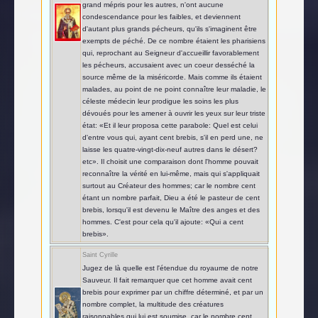
grand mépris pour les autres, n'ont aucune
condescendance pour les faibles, et deviennent
d'autant plus grands pécheurs, qu'ils s'imaginent être
exempts de péché. De ce nombre étaient les pharisiens
qui, reprochant au Seigneur d'accueillir favorablement
les pécheurs, accusaient avec un coeur desséché la
source même de la miséricorde. Mais comme ils étaient
malades, au point de ne point connaître leur maladie, le
céleste médecin leur prodigue les soins les plus
dévoués pour les amener à ouvrir les yeux sur leur triste
état: «Et il leur proposa cette parabole: Quel est celui
d'entre vous qui, ayant cent brebis, s'il en perd une, ne
laisse les quatre-vingt-dix-neuf autres dans le désert?
etc». Il choisit une comparaison dont l'homme pouvait
reconnaître la vérité en lui-même, mais qui s'appliquait
surtout au Créateur des hommes; car le nombre cent
étant un nombre parfait, Dieu a été le pasteur de cent
brebis, lorsqu'il est devenu le Maître des anges et des
hommes. C'est pour cela qu'il ajoute: «Qui a cent
brebis».
Saint Cyrille
Jugez de là quelle est l'étendue du royaume de notre
Sauveur. Il fait remarquer que cet homme avait cent
brebis pour exprimer par un chiffre déterminé, et par un
nombre complet, la multitude des créatures
raisonnables qui lui est soumise, car le nombre cent,