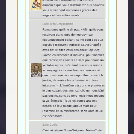
aumônes que vous distribuerez aux pauvres,
vous obtiennent les bonnes grâces des
anges et des autres saints.
Saint Jean Chrysostome
Remarquez qu'il ne dit pas: «Afin qu'ils vous
reçoivent dans leurs demeures», car
rigoureusement parlant, ce ne sont pas eux
qui vous reçoivent. Aussi le Sauveur après
avoir dit: «Faites-vous des amis», ajoute:
«avec les richesses d'iniquité», pour montrer
que l'amitié des saints ne sera pour nous un
véritable appui, qu'autant que nous serons
accompagnés de nos bonnes oeuvres, et
que nous nous serons dépouillés, suivant la
justice, de toutes les richesses acquises
injustement. L'aumône est donc le premier et
le plus savant des arts; car elle ne nous bâtit
pas des maisons de terre, mais nous procure
la vie éternelle. Tous les autres arts ont
besoin de leur mutuel appui; mais pour
l'exercice de la miséricorde, la volonté seule
est nécessaire.
Saint Cyrille
C'est ainsi que Notre-Seigneur Jésus-Christ