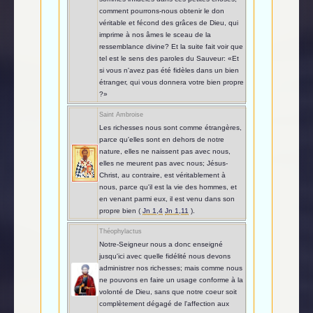
comment pourrons-nous obtenir le don
véritable et fécond des grâces de Dieu, qui
imprime à nos âmes le sceau de la
ressemblance divine? Et la suite fait voir que
tel est le sens des paroles du Sauveur: «Et
si vous n'avez pas été fidèles dans un bien
étranger, qui vous donnera votre bien propre
?»
Saint Ambroise
Les richesses nous sont comme étrangères,
parce qu'elles sont en dehors de notre
nature, elles ne naissent pas avec nous,
elles ne meurent pas avec nous; Jésus-
Christ, au contraire, est véritablement à
nous, parce qu'il est la vie des hommes, et
en venant parmi eux, il est venu dans son
propre bien (
Jn 1,4
Jn 1,11
).
Théophylactus
Notre-Seigneur nous a donc enseigné
jusqu'ici avec quelle fidélité nous devons
administrer nos richesses; mais comme nous
ne pouvons en faire un usage conforme à la
volonté de Dieu, sans que notre coeur soit
complètement dégagé de l'affection aux