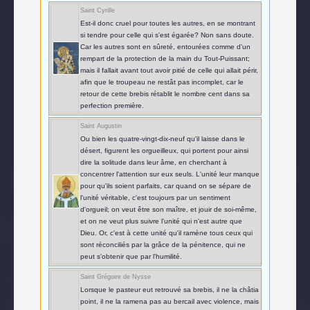
Saint Cyrille
Est-il donc cruel pour toutes les autres, en se montrant
si tendre pour celle qui s'est égarée? Non sans doute.
Car les autres sont en sûreté, entourées comme d'un
rempart de la protection de la main du Tout-Puissant;
mais il fallait avant tout avoir pitié de celle qui allait périr,
afin que le troupeau ne restât pas incomplet, car le
retour de cette brebis rétablit le nombre cent dans sa
perfection première.
Saint Augustin
Ou bien les quatre-vingt-dix-neuf qu'il laisse dans le
désert, figurent les orgueilleux, qui portent pour ainsi
dire la solitude dans leur âme, en cherchant à
concentrer l'attention sur eux seuls. L'unité leur manque
pour qu'ils soient parfaits, car quand on se sépare de
l'unité véritable, c'est toujours par un sentiment
d'orgueil; on veut être son maître, et jouir de soi-même,
et on ne veut plus suivre l'unité qui n'est autre que
Dieu. Or, c'est à cette unité qu'il ramène tous ceux qui
sont réconciliés par la grâce de la pénitence, qui ne
peut s'obtenir que par l'humilité.
Saint Grégoire de Nysse
Lorsque le pasteur eut retrouvé sa brebis, il ne la châtia
point, il ne la ramena pas au bercail avec violence, mais