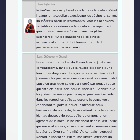
Théophylactus
Notre-Seigneur remplissait ici la fin pour laquelle il s'était
incarné, en accueillant avec bonté les pécheurs, comme
un médecin accueille les malades. Mais les pharisiens,
véritables accusateurs de leur nature, ne répondent
que par des murmures à cette conduite pleine de
miséricorde: «Et les pharisiens et les scribes
murmuraient en disant: Cet homme accueille les
pécheurs et mange avec eux».
Saint Grégoire le Grand
Nous pouvons conclure de là que la vraie justice est
compatissante, tandis que la fausse est pleine d'une
hauteur dédaigneuse. Les justes, il est vrai, traitent et
justement les pécheurs avec une certaine dureté, mais il
faut bien distinguer ce qui est inspiré par l'orgueil et ce
qui est dicté par le zèle pour la discipline. Car bien que
les justes, par amour pour la règle, paraissent excéder
dans les reproches qu'ils adressent, ils conservent
cependant toujours la douceur intérieure sous
l'inspiration de la charité; ils se mettent dans leur coeur
bien au-dessous de ceux qu'ils reprennent, et en
agissant de la sorte, ils maintiennent dans la vertu ceux
qui leur sont soumis, et se conservent eux-mêmes dans
la grâce de Dieu par l'humilité. Au contraire, ceux qui
s'enorgueillissent de leur fausse justice, affectent un