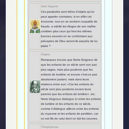
Saint Augustin
Ces paraboles sont tirées d'objets qu'on
peut appeler contraires; si en effet cet
économe, tout en se rendant coupable de
fraude, a mérité les éloges de son maître,
combien plus ceux qui font les mêmes
bonnes oeuvres en se conformant aux
préceptes de Dieu seront-ils assurés de lui
plaire ?
Origène
Remarquez encore que Notre-Seigneur dit
que les enfants de ce siècle sont non pas
plus sages, mais plus prudents que les
enfants de lumière; et encore n'est-ce pas
absolument parlant, mais dans leurs
relations entre eux: «Car les enfants du
siècle sont plus prudents envers leurs
parents que les enfants de lumière», etc.
Notre-Seigneur distingue ici entre les enfants
de lumière et les enfants de ce siècle,
comme il distingue ailleurs entre les enfants
du royaume et les enfants de perdition, car
on est fils de celui dont on fait les oeuvres.
Théophylactus