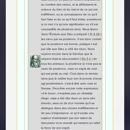
au nombre des vertus, et la définissent la
science du bien et du mal et de ce qui est
indifférent, ou la connaissance de ce qu'il
faut faire et de ce qu'il faut éviter, examinons
si ce mot n'a qu'une signification ou s'il est
susceptible de plusieurs sens. Nous lisons
dans l'Écriture que Dieu a préparé (
Pr 3,19
)
les cieux par sa prudence. Il est donc certain
que la prudence est bonne, puisque c'est
par elle que Dieu a créé les cieux. Nous
voyons encore dans la Genèse que le
serpent était le plus prudent (
Gn 3,1
) de
tous les animaux; la prudence ici n'est pas la
vertu de prudence, mais un esprit de ruse
qui est porté au mal. C'est dans ce dernier
sens que le maître loue son économe d'avoir
agi prudemment, c'est-à-dire avec ruse et
finesse. Peut-être encore cette expression,
«il le loua», n'exprime pas un véritable
éloge, mais a été dite dans un sens très
étendu; ainsi on dit d'un homme qu'il se
distingue dans des choses indifférentes et
de peu d'importance, et qu'il excite une
espèce d'admiration par son talent de
discussion et la vivacité qui mettent en relief
la force de son esprit.