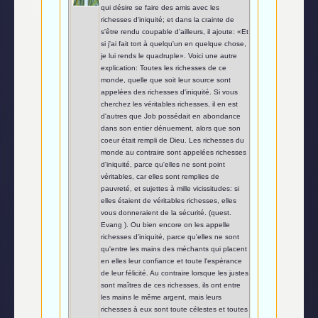
qui désire se faire des amis avec les
richesses d'iniquité; et dans la crainte de
s'être rendu coupable d'ailleurs, il ajoute: «Et
si j'ai fait tort à quelqu'un en quelque chose,
je lui rends le quadruple». Voici une autre
explication: Toutes les richesses de ce
monde, quelle que soit leur source sont
appelées des richesses d'iniquité. Si vous
cherchez les véritables richesses, il en est
d'autres que Job possédait en abondance
dans son entier dénuement, alors que son
coeur était rempli de Dieu. Les richesses du
monde au contraire sont appelées richesses
d'iniquité, parce qu'elles ne sont point
véritables, car elles sont remplies de
pauvreté, et sujettes à mille vicissitudes: si
elles étaient de véritables richesses, elles
vous donneraient de la sécurité. (quest.
Evang ). Ou bien encore on les appelle
richesses d'iniquité, parce qu'elles ne sont
qu'entre les mains des méchants qui placent
en elles leur confiance et toute l'espérance
de leur félicité. Au contraire lorsque les justes
sont maîtres de ces richesses, ils ont entre
les mains le même argent, mais leurs
richesses à eux sont toute célestes et toutes