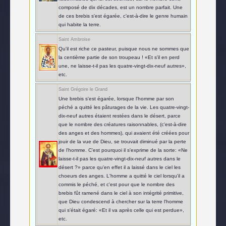
composé de dix décades, est un nombre parfait. Une
de ces brebis s'est égarée, c'est-à-dire le genre humain
qui habite la terre.
Saint Ambroise
Qu'il est riche ce pasteur, puisque nous ne sommes que
la centième partie de son troupeau ! «Et s'il en perd
une, ne laisse-t-il pas les quatre-vingt-dix-neuf autres»,
etc.
Saint Grégoire le Grand
Une brebis s'est égarée, lorsque l'homme par son
péché a quitté les pâturages de la vie. Les quatre-vingt-
dix-neuf autres étaient restées dans le désert, parce
que le nombre des créatures raisonnables, (c'est-à-dire
des anges et des hommes), qui avaient été créées pour
jouir de la vue de Dieu, se trouvait diminué par la perte
de l'homme. C'est pourquoi il s'exprime de la sorte: «Ne
laisse-t-il pas les quatre-vingt-dix-neuf autres dans le
désert ?» parce qu'en effet il a laissé dans le ciel les
choeurs des anges. L'homme a quitté le ciel lorsqu'il a
commis le péché, et c'est pour que le nombre des
brebis fût ramené dans le ciel à son intégrité primitive,
que Dieu condescend à chercher sur la terre l'homme
qui s'était égaré: «Et il va après celle qui est perdue»,
etc.