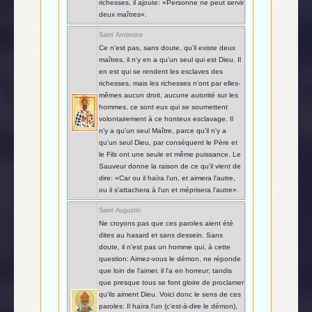
richesses, il ajoute: «Personne ne peut servir
deux maîtres».
Saint Ambroise
Ce n'est pas, sans doute, qu'il existe deux
maîtres, il n'y en a qu'un seul qui est Dieu. Il
en est qui se rendent les esclaves des
richesses, mais les richesses n'ont par elles-
mêmes aucun droit, aucune autorité sur les
hommes, ce sont eux qui se soumettent
volontairement à ce honteux esclavage. Il
n'y a qu'un seul Maître, parce qu'il n'y a
qu'un seul Dieu, par conséquent le Père et
le Fils ont une seule et même puissance. Le
Sauveur donne la raison de ce qu'il vient de
dire: «Car ou il haïra l'un, et aimera l'autre,
ou il s'attachera à l'un et méprisera l'autre».
Saint Augustin
Ne croyons pas que ces paroles aient été
dites au hasard et sans dessein. Sans
doute, il n'est pas un homme qui, à cette
question: Aimez-vous le démon, ne réponde
que loin de l'aimer, il l'a en horreur; tandis
que presque tous se font gloire de proclamer
qu'ils aiment Dieu. Voici donc le sens de ces
paroles: Il haïra l'un (c'est-à-dire le démon),