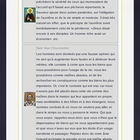
précèdent la sévérité de ceux qui murmuraient de
l'accueil qu'il faisait aux pécheurs repentants, le
Sauveur ajoute deux autres paraboles, sur l'obligation
de l'aumône et de la vie simple et modeste. Il était très
naturel en effet, que le précepte de l'aumône suivit
immédiatement celui de la pénitence: «Jésus disait
encore à ses disciples: Un homme riche avait un
économe», etc.
Saint Jean Chrysostome
Les hommes sont dominés par une fausse opinion qui
ne sert qu'à augmenter leurs fautes et à diminuer leurs
mérites; elle consiste à croire que tous les biens que
nous possédons pour l'usage de la vie, nous les
possédons comme maîtres absolus, et de les
rechercher en conséquence comme les biens les plus
importants. Or, c'est le contraire qui est vrai; car nous
n'avons pas été placés dans cette vie comme des
maîtres dans la maison qui leur appartient en propre,
mais semblables à des hôtes et à des étrangers, nous
sommes conduits là où nous ne voulons pas aller, et
dans le temps ou nous y pensons le moins. Qui que
vous soyez, rappelez-vous donc que vous n'êtes que le
dispensateur de biens qui ne vous appartiennent pas,
et que vous n'avez sur eux que les droits d'un usage
transitoire et passager. Rejetez donc de votre âme
l'orgueil qu'inspire la pensée qu'on est maître absolu