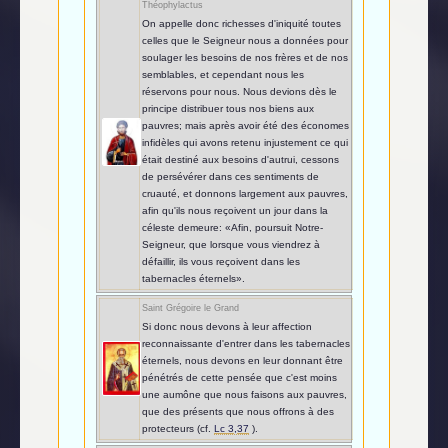
Théophylactus
On appelle donc richesses d'iniquité toutes
celles que le Seigneur nous a données pour
soulager les besoins de nos frères et de nos
semblables, et cependant nous les
réservons pour nous. Nous devions dès le
principe distribuer tous nos biens aux
pauvres; mais après avoir été des économes
infidèles qui avons retenu injustement ce qui
était destiné aux besoins d'autrui, cessons
de persévérer dans ces sentiments de
cruauté, et donnons largement aux pauvres,
afin qu'ils nous reçoivent un jour dans la
céleste demeure: «Afin, poursuit Notre-
Seigneur, que lorsque vous viendrez à
défaillir, ils vous reçoivent dans les
tabernacles éternels».
Saint Grégoire le Grand
Si donc nous devons à leur affection
reconnaissante d'entrer dans les tabernacles
éternels, nous devons en leur donnant être
pénétrés de cette pensée que c'est moins
une aumône que nous faisons aux pauvres,
que des présents que nous offrons à des
protecteurs (cf.
Lc 3,37
).