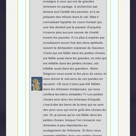
enseigne à ceux qui ont de grandes
richesses en partage, à rechercher par
dessus tout l'amitié des pauvres, et à se
préparer des trésors dans le ciel. Mais il
connaissait l'apathie du coeur humain qui,
une fois dominé par la passion d'acquérir,
n'exerce plus aucune oeuvre de charité
envers les pauvres. Il n'a plus à espérer par
conséquent aucun fruit des dons spirituels,
suivant la déclaration expresse du Sauveur:
«Celui qui est fidèle dans les petites choses,
est fidèle aussi dans les grandes, et celui qui
est infidèle dans les petites choses, est
infidèle aussi dans les grandes». Notre-
Seigneur nous ouvre ici les yeux du coeur, et
nous donne le vrai sens de ces paroles en
ajoutant: «Si vous n'avez pas été fidèles
dans les richesses trompeuses, qui vous
confiera les biens véritables ?» Les petites
choses sont donc les richesses d'iniquité,
c'est-à-dire les biens de la terre qui ne sont
rien pour ceux qui ont le goût des choses du
ciel. Or, je pense qu'on est fidèle dans les
petites choses, lorsque l'on consacre ces
richesses si peu importantes au
soulagement de l'infortune. Si donc nous
sommes infidèles dans ces petites choses,