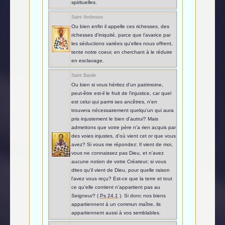
spirituelles.
Saint Ambroise
Ou bien enfin il appelle ces richesses, des
richesses d'iniquité, parce que l'avarice par
les séductions variées qu'elles nous offrent,
tente notre coeur, en cherchant à le réduire
en esclavage.
Saint Basile
Ou bien si vous héritez d'un patrimoine,
peut-être est-il le fruit de l'injustice, car quel
est celui qui parmi ses ancêtres, n'en
trouvera nécessairement quelqu'un qui aura
pris injustement le bien d'autrui? Mais
admettons que votre père n'a rien acquis par
des voies injustes, d'où vient cet or que vous
avez? Si vous me répondez: Il vient de moi,
vous ne connaissez pas Dieu, et n'avez
aucune notion de votre Créateur; si vous
dites qu'il vient de Dieu, pour quelle raison
l'avez vous reçu? Est-ce que la terre et tout
ce qu'elle contient n'appartient pas au
Seigneur? (
Ps 24,1
). Si donc nos biens
appartiennent à un commun maître, ils
appartiennent aussi à vos semblables.