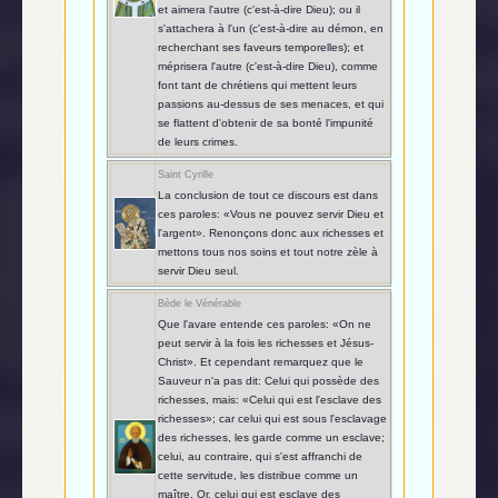
et aimera l'autre (c'est-à-dire Dieu); ou il
s'attachera à l'un (c'est-à-dire au démon, en
recherchant ses faveurs temporelles); et
méprisera l'autre (c'est-à-dire Dieu), comme
font tant de chrétiens qui mettent leurs
passions au-dessus de ses menaces, et qui
se flattent d'obtenir de sa bonté l'impunité
de leurs crimes.
Saint Cyrille
La conclusion de tout ce discours est dans
ces paroles: «Vous ne pouvez servir Dieu et
l'argent». Renonçons donc aux richesses et
mettons tous nos soins et tout notre zèle à
servir Dieu seul.
Bède le Vénérable
Que l'avare entende ces paroles: «On ne
peut servir à la fois les richesses et Jésus-
Christ». Et cependant remarquez que le
Sauveur n'a pas dit: Celui qui possède des
richesses, mais: «Celui qui est l'esclave des
richesses»; car celui qui est sous l'esclavage
des richesses, les garde comme un esclave;
celui, au contraire, qui s'est affranchi de
cette servitude, les distribue comme un
maître. Or, celui qui est esclave des