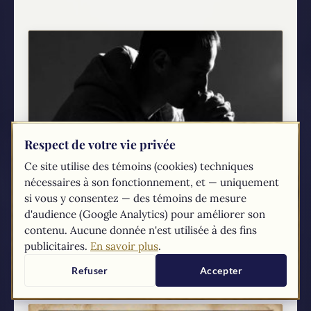
Respect de votre vie privée
Ce site utilise des témoins (cookies) techniques
Les saints peuvent entendre nos prières
nécessaires à son fonctionnement, et — uniquement
– saint Thomas d’Aquin
si vous y consentez — des témoins de mesure
Plusieurs […] ont répondu aux protestants qui
d'audience (Google Analytics) pour améliorer son
refuse la pratique catholique consistant à
contenu. Aucune donnée n'est utilisée à des fins
demander aux saints du ciel d'intercéder pour
publicitaires.
En savoir plus
.
nous. "Les saints entendent-ils même nos
prières?" demandent-ils. Inutile de dire...
Refuser
Accepter