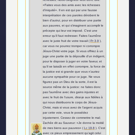
«Faites vous des amis avec les richesses
d'iniquité». Il en est qui par une fausse
interprétation de ces paroles dérobent le
bien d'autrui, pour en distribuer une partie
aux pauvres, et qui s'imaginent accomplir le
précepte qui leur est imposé. C'est une
erreur qu'il faut redresser. Faites l'aumône
avec le juste fruit de votre travail (
Pr 3,9
),
car vous ne pourrez tromper ni corrompre
Jésus-Christ votre juge. Si vous offriez à un
juge une partie de la dépouille d'un indigent,
pour le disposer à juger en votre faveur, et
qu'il se laissât en effet corrompre, la force de
la justice est si grande que vous n'auriez
aucune sympathie pour ce juge. Ne vous
figurez pas un Dieu de la sorte, il est la
source même de la justice: ne faites donc
pas l'aumône avec des gains injustes et
avec le fruit de l'usure, dirai-je aux fidèles à
qui nous distribuons le corps de Jésus-
Christ, mais si vous avez de l'argent acquis
par cette voie, vous le possédez
injustement. Cessez de commettre le mal;
Zachée dit au Sauveur: «Je donne la moitié
de mes biens aux pauvres» (
Lc 19,8
). C'est
avec ce pieux empressement qu'agit celui