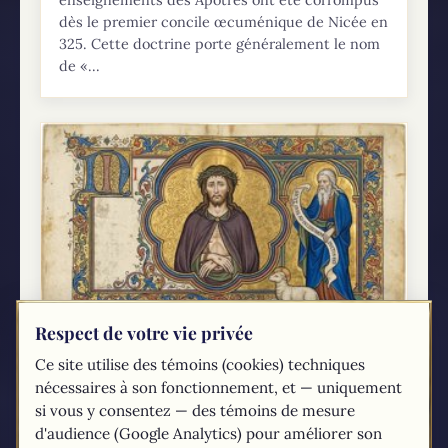
enseignements des Apôtres ont été corrompus
dès le premier concile œcuménique de Nicée en
325. Cette doctrine porte généralement le nom
de «...
Respect de votre vie privée
Isaïe 53 : le Serviteur souffrant, portrait
Ce site utilise des témoins (cookies) techniques
de la Croix avant la Croix
nécessaires à son fonctionnement, et — uniquement
Sept siècles avant que Jésus ne gravisse le
si vous y consentez — des témoins de mesure
Calvaire, un texte d'Israël décrit un homme
d'audience (Google Analytics) pour améliorer son
méprisé, transpercé pour les fautes d'autrui,