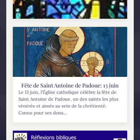
Question d'un lecteur: Si Marie est Sainte
et Immaculée Conception pourquoi
n'est-elle plus parmi nous?
Si Marie est sainte et immaculée conception
comme nous le disons, pour quelles raisons
n'est-elle pas toujours au milieu de nous ? On
Fête de Saint Antoine de Padoue: 13 juin
sait en effet, que le salaire du...
Le 13 juin, l'Église catholique célèbre la fête de
Saint Antoine de Padoue, un des saints les plus
vénérés et aimés au sein de la chrétienté.
Connu pour ses dons...