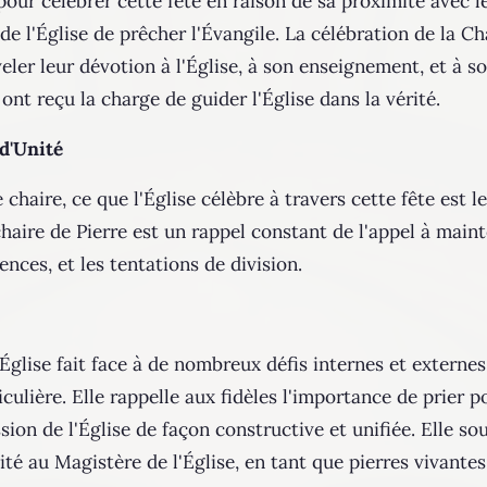
e pour célébrer cette fête en raison de sa proximité ave
e l'Église de prêcher l'Évangile. La célébration de la Ch
eler leur dévotion à l'Église, à son enseignement, et à so
ont reçu la charge de guider l'Église dans la vérité.
d'Unité
chaire, ce que l'Église célèbre à travers cette fête est le
aire de Pierre est un rappel constant de l'appel à mainte
gences, et les tentations de division.
lise fait face à de nombreux défis internes et externes, 
culière. Elle rappelle aux fidèles l'importance de prier p
sion de l'Église de façon constructive et unifiée. Elle so
ité au Magistère de l'Église, en tant que pierres vivantes 