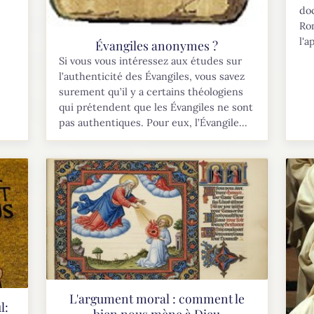
doc
Ro
l'a
Évangiles anonymes ?
Si vous vous intéressez aux études sur
l’authenticité des Évangiles, vous savez
surement qu’il y a certains théologiens
qui prétendent que les Évangiles ne sont
pas authentiques. Pour eux, l’Évangile...
L'argument moral : comment le
l:
bien nous mène à Dieu