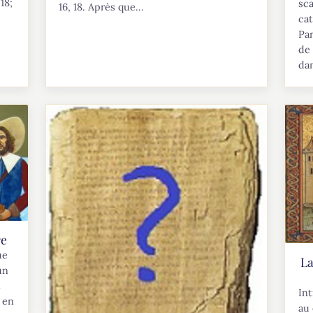
18;
sc
16, 18. Après que...
cat
Par
de 
dan
re
ue
La
un
t
Int
s en
au 