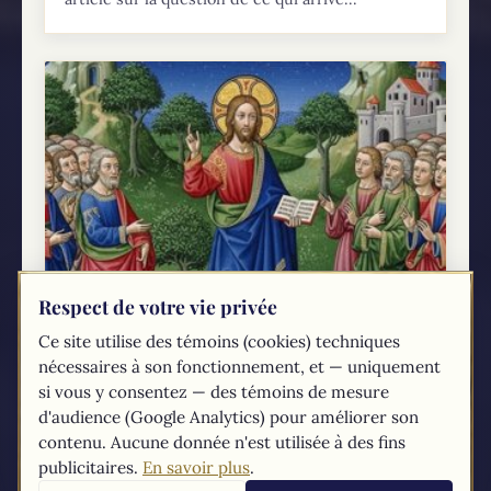
Respect de votre vie privée
Ce site utilise des témoins (cookies) techniques
nécessaires à son fonctionnement, et — uniquement
À la découverte de Jésus et de la Bible
si vous y consentez — des témoins de mesure
Introduction: La quête de sens et le courage de
d'audience (Google Analytics) pour améliorer son
poser des questionsL'aventure humaine est, à
contenu. Aucune donnée n'est utilisée à des fins
son niveau le plus profond, une quête de sens.
publicitaires.
En savoir plus
.
Tôt ou tard, dans le silence...