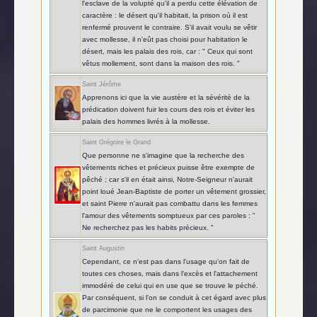
l'esclave de la volupté qu'il a perdu cette élévation de
caractère : le désert qu'il habitait, la prison où il est
renfermé prouvent le contraire. S'il avait voulu se vêtir
avec mollesse, il n'eût pas choisi pour habitation le
désert, mais les palais des rois, car : " Ceux qui sont
vêtus mollement, sont dans la maison des rois. "
Saint Jérôme
Apprenons ici que la vie austère et la sévérité de la
prédication doivent fuir les cours des rois et éviter les
palais des hommes livrés à la mollesse.
Saint Grégoire le Grand
Que personne ne s'imagine que la recherche des
vêtements riches et précieux puisse être exempte de
pêché ; car s'il en était ainsi, Notre-Seigneur n'aurait
point loué Jean-Baptiste de porter un vêtement grossier,
et saint Pierre n'aurait pas combattu dans les femmes
l'amour des vêtements somptueux par ces paroles : "
Ne recherchez pas les habits précieux. "
Saint Augustin
Cependant, ce n'est pas dans l'usage qu'on fait de
toutes ces choses, mais dans l'excès et l'attachement
immodéré de celui qui en use que se trouve le péché.
Par conséquent, si l'on se conduit à cet égard avec plus
de parcimonie que ne le comportent les usages des