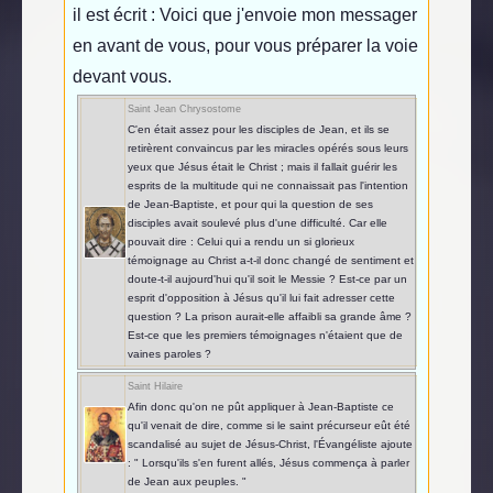
il est écrit : Voici que j'envoie mon messager
en avant de vous, pour vous préparer la voie
devant vous.
Saint Jean Chrysostome
C'en était assez pour les disciples de Jean, et ils se
retirèrent convaincus par les miracles opérés sous leurs
yeux que Jésus était le Christ ; mais il fallait guérir les
esprits de la multitude qui ne connaissait pas l'intention
de Jean-Baptiste, et pour qui la question de ses
disciples avait soulevé plus d'une difficulté. Car elle
pouvait dire : Celui qui a rendu un si glorieux
témoignage au Christ a-t-il donc changé de sentiment et
doute-t-il aujourd'hui qu'il soit le Messie ? Est-ce par un
esprit d'opposition à Jésus qu'il lui fait adresser cette
question ? La prison aurait-elle affaibli sa grande âme ?
Est-ce que les premiers témoignages n'étaient que de
vaines paroles ?
Saint Hilaire
Afin donc qu'on ne pût appliquer à Jean-Baptiste ce
qu'il venait de dire, comme si le saint précurseur eût été
scandalisé au sujet de Jésus-Christ, l'Évangéliste ajoute
: " Lorsqu'ils s'en furent allés, Jésus commença à parler
de Jean aux peuples. "