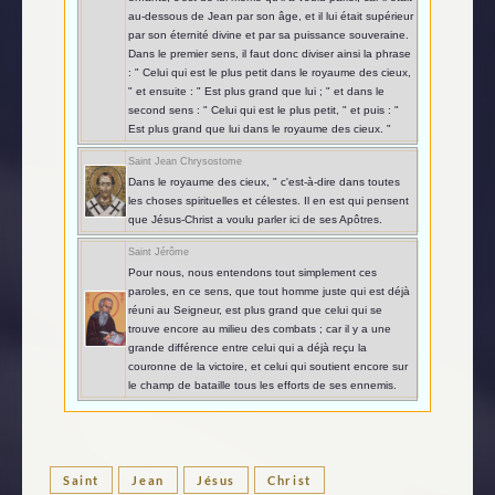
au-dessous de Jean par son âge, et il lui était supérieur
par son éternité divine et par sa puissance souveraine.
Dans le premier sens, il faut donc diviser ainsi la phrase
: " Celui qui est le plus petit dans le royaume des cieux,
" et ensuite : " Est plus grand que lui ; " et dans le
second sens : " Celui qui est le plus petit, " et puis : "
Est plus grand que lui dans le royaume des cieux. "
Saint Jean Chrysostome
Dans le royaume des cieux, " c'est-à-dire dans toutes
les choses spirituelles et célestes. Il en est qui pensent
que Jésus-Christ a voulu parler ici de ses Apôtres.
Saint Jérôme
Pour nous, nous entendons tout simplement ces
paroles, en ce sens, que tout homme juste qui est déjà
réuni au Seigneur, est plus grand que celui qui se
trouve encore au milieu des combats ; car il y a une
grande différence entre celui qui a déjà reçu la
couronne de la victoire, et celui qui soutient encore sur
le champ de bataille tous les efforts de ses ennemis.
Saint
Jean
Jésus
Christ