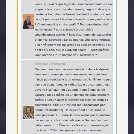
vents, et dont l'esprit léger douterait maintenant de celui
auquel il a rendu un éclatant témoignage ? Est-ce que
peut-être l'aiguillon de l'envie l'exciterait contre moi, est-
ce qu'il poursuivrait la vaine gloire dans ses prédications
? Chercherait-il à en tirer profit ? Pourquoi désirerait-il
les richesses ? pour s'asseoir à des tables
splendidement servies ? Mais il se nourrit de sauterelles
et de miel sauvage ; Est-ce pour se vêtir avec mollesse
? son vêtement est fait avec des poils de chameau ; et
c'est pour cela que le Sauveur ajoute : " Mais qu'êtes-
vous allés voir ? un homme vêtu mollement ? "
Saint Jean Chrysostome
Ou bien dans un autre sens, en allant dans le désert,
vous avez prouvé par votre empressement que Jean
n'était pas semblable à un roseau mobile. Et on ne peut
dire que Jean, ferme et inébranlable de sa nature, est
devenu inconstant en s'abandonnant à une vie de
plaisirs ; car de même qu'un homme est naturellement
colère, et qu'un autre le devient par suite de longues
souffrances, ainsi il en est qui sont inconstants par
nature, et d'autres qui le deviennent en se livrant à
leurs passions. Or, Jean-Baptiste n'était pas inconstant
par nature, et c'est pour cela que le Sauveur leur fait
cette question : " Êtes-vous allés voir un roseau agité
par le vent ? Ce n'est pas non plus en devenant