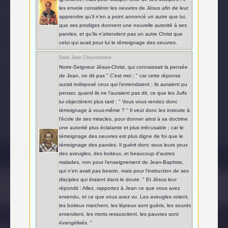
les envoie considérer les oeuvres de Jésus afin de leur
apprendre qu'il n'en a point annoncé un autre que lui,
que ses prodiges donnent une nouvelle autorité à ses
paroles, et qu'ils n'attendent pas un autre Christ que
celui qui avait pour lui le témoignage des oeuvres.
Saint Jean Chrysostome
Notre-Seigneur Jésus-Christ, qui connaissait la pensée
de Jean, ne dit pas " C'est moi ; " car cette réponse
aurait indisposé ceux qui l'entendaient ; ils auraient pu
penser, quand ils ne l'auraient pas dit, ce que les Juifs
lui objectèrent plus tard : " Vous vous rendez donc
témoignage à vous-même ? " Il veut donc les instruire à
l'école de ses miracles, pour donner ainsi à sa doctrine
une autorité plus éclatante et plus irrécusable ; car le
témoignage des oeuvres est plus digne de foi que le
témoignage des paroles. Il guérit donc sous leurs yeux
des aveugles, des boiteux, et beaucoup d'autres
malades, non pour l'enseignement de Jean-Baptiste,
qui n'en avait pas besoin, mais pour l'instruction de ses
disciples qui étaient dans le doute. " Et Jésus leur
répondit : Allez, rapportez à Jean ce que vous avez
entendu, et ce que vous avez vu. Les aveugles voient,
les boiteux marchent, les lépreux sont guéris, les sourds
entendent, les morts ressuscitent, les pauvres sont
évangélisés. "