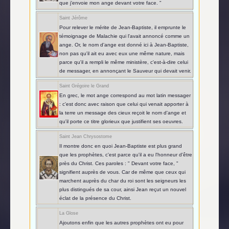
que j'envoie mon ange devant votre face. "
Saint Jérôme
Pour relever le mérite de Jean-Baptiste, il emprunte le
témoignage de Malachie qui l'avait annoncé comme un
ange. Or, le nom d'ange est donné ici à Jean-Baptiste,
non pas qu'il ait eu avec eux une même nature, mais
parce qu'il a rempli le même ministère, c'est-à-dire celui
de messager, en annonçant le Sauveur qui devait venir.
Saint Grégoire le Grand
En grec, le mot ange correspond au mot latin messager
: c'est donc avec raison que celui qui venait apporter à
la terre un message des cieux reçoit le nom d'ange et
qu'il porte ce titre glorieux que justifient ses oeuvres.
Saint Jean Chrysostome
Il montre donc en quoi Jean-Baptiste est plus grand
que les prophètes, c'est parce qu'il a eu l'honneur d'être
près du Christ. Ces paroles : " Devant votre face, "
signifient auprès de vous. Car de même que ceux qui
marchent auprès du char du roi sont les seigneurs les
plus distingués de sa cour, ainsi Jean reçut un nouvel
éclat de la présence du Christ.
La Glose
Ajoutons enfin que les autres prophètes ont eu pour