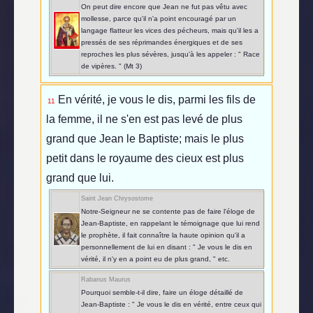
On peut dire encore que Jean ne fut pas vêtu avec
mollesse, parce qu'il n'a point encouragé par un
langage flatteur les vices des pécheurs, mais qu'il les a
pressés de ses réprimandes énergiques et de ses
reproches les plus sévères, jusqu'à les appeler : " Race
de vipères. " (Mt 3)
En vérité, je vous le dis, parmi les fils de
11
la femme, il ne s'en est pas levé de plus
grand que Jean le Baptiste; mais le plus
petit dans le royaume des cieux est plus
grand que lui.
Saint Jean Chrysostome
Notre-Seigneur ne se contente pas de faire l'éloge de
Jean-Baptiste, en rappelant le témoignage que lui rend
le prophète, il fait connaître la haute opinion qu'il a
personnellement de lui en disant : " Je vous le dis en
vérité, il n'y en a point eu de plus grand, " etc.
Rabanus Maurus
Pourquoi semble-t-il dire, faire un éloge détaillé de
Jean-Baptiste : " Je vous le dis en vérité, entre ceux qui