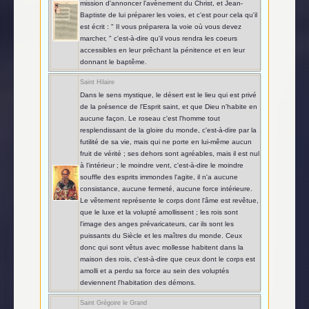
mission d'annoncer l'avènement du Christ, et Jean-
Baptiste de lui préparer les voies, et c'est pour cela qu'il
est écrit : " Il vous préparera la voie où vous devez
marcher, " c'est-à-dire qu'il vous rendra les coeurs
accessibles en leur prêchant la pénitence et en leur
donnant le baptême.
Saint Hilaire
Dans le sens mystique, le désert est le lieu qui est privé
de la présence de l'Esprit saint, et que Dieu n'habite en
aucune façon. Le roseau c'est l'homme tout
resplendissant de la gloire du monde, c'est-à-dire par la
futilité de sa vie, mais qui ne porte en lui-même aucun
fruit de vérité ; ses dehors sont agréables, mais il est nul
à l'intérieur ; le moindre vent, c'est-à-dire le moindre
souffle des esprits immondes l'agite, il n'a aucune
consistance, aucune fermeté, aucune force intérieure.
Le vêtement représente le corps dont l'âme est revêtue,
que le luxe et la volupté amollissent ; les rois sont
l'image des anges prévaricateurs, car ils sont les
puissants du Siècle et les maîtres du monde. Ceux
donc qui sont vêtus avec mollesse habitent dans la
maison des rois, c'est-à-dire que ceux dont le corps est
amolli et a perdu sa force au sein des voluptés
deviennent l'habitation des démons.
Saint Grégoire le Grand