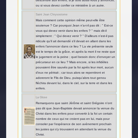
descendre aux enfers, si je dois aussi vous y annoncer,
ou si vous devez confier ce ministère à un autre.
Saint Jean Chrysostome
Mais comment cette opinion même peut-elle être
soutenue ? Car pourquoi Jean n'a-t-il pas dit : " Est-ce
vous qui devez venir dans les enfers ? " mais dit-il
simplement : " Qui devez venir ? " D'ailleurs n'est-il pas
ridicule qu'il ait demandé s'il devait en allant dans les
enfers l'annoncer dans ce lieu ? La vie présente seule
est le temps de la grâce, et après la mort il ne reste que
le jugement et la peine ; quel besoin donc d'envoyer un
précurseur en ce lieu ? Mais encore, si les infidèles
pouvaient être sauvés par la foi après leur mort, aucun
d'eux ne périrait ; car tous alors se repentiront et
adoreront le Fils de Dieu, puisqu'alors tout genou
fléchira devant lui, dans le ciel, sur la terre et dans les
enfers.
La Glose
Remarquons que saint Jérôme et saint Grégoire n'ont
pas dit que Jean-Baptiste devait annoncer la venue du
Christ dans les enfers pour convertir à la foi un certain
nombre de ceux qui ne croient pas en lui, mais pour
consoler par l'espérance de son avènement prochain
les justes qui s'y trouvaient en attendant la venue du
Christ.