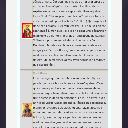
Jésus-Christ a été pour les infidèles un grand sujet de
scandale lorsqu'après tant de miracles, ils le virent
expirer sur la croix ; c'est ce que saint Paul exprime
lorsqu'il dit : " Nous prêchons Jésus-Christ crucifié, qui
est un scandale pour les Juifs. " (1 Co 1) Que signifient
donc ces paroles : Heureux est celui qui n'aura pas été
scandalisé à mon sujet, si elles ne sont une déclaration
manifeste de l'ignominie et des humiliations de sa mort
? N'est-ce pas comme s'il disait clairement à Jean-
Baptiste : Je fais des choses admirables, mais je ne
rougis pas d'en souffrir d'ignominieuses, et puisque ma
mort doit suivre la vôtre, il faut que les hommes se
gardent de la mépriser, après avoir admiré les prodiges
que j'ai opérés ?
Saint Hilaire
Le sens mystique nous offre encore une intelligence
plus large de ce fait de la vie de Jean-Baptiste. C'est
que comme prophète, et par la nature même de sa
mission prophétique, il annonce que la loi est pour ainsi
dire ensevelie dans sa personne. La loi, en effet, avait
annoncé Jésus-Christ, prêché la rémission des péchés,
promis le royaume des cieux, et Jean avait accompli
toute cette oeuvre de la loi. Au moment donc où cesse
la loi qui, retenue captive par les péchés du peuple,
était comme chargée de chaînes, renfermée dans un
cachot, et ne pouvait par conséquent reconnaître le