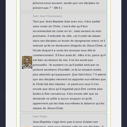
jeûnons-nous souvent, tandis que vos disciples ne
jeûnent pas ? " (Mt 9.)
Saint Jean Chrysostome
Tant que Jean-Baptiste était avec eux, il leur parlait
sans cesse du Christ, c'est-à-dire qu'il leur
recommandait de croire en lui ; mais sentant sa mort
prochaine, il redouble de zèle, car il craint de laisser
dans ses disciples un levain de dangereuse erreur, et il
redoute qu'ils ne demeurent éloignés de Jésus-Christ, à
l'école duquel il a voulu les renvoyer tous dès le
commencement. S'il leur avait dit : Allez à lui, parce qu'il
est bien au-dessus de moi, il ne les aurait pas
persuadés ; ils auraient cru qu'il parlait ainsi par un
profond sentiment d'humilité, et ils lui seraient restés
plus attachés qu'auparavant. Que fait-il donc ? Il attend
que ses disciples viennent lui rapporter eux-mêmes que
le Christ fait des miracles ; et parmi eux tous il n'en
envoie que deux qu'il regardait peut-être comme plus
faciles à être convaincus. Il les envoie afin que sa
demande ne prête à aucun soupçon et qu'ils
apprennent par les faits eux-mêmes la distance qui les
sépare de Jésus-Christ.
Saint Hilaire
Jean-Baptiste n'agit donc pas ici pour éclairer son
ignorance, mais pour dissiper celle de ses disciples ; il