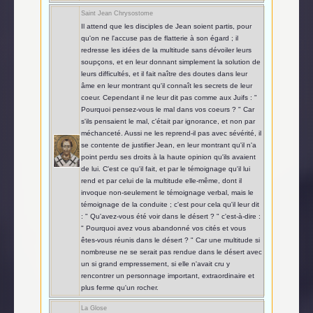
Saint Jean Chrysostome
Il attend que les disciples de Jean soient partis, pour
qu'on ne l'accuse pas de flatterie à son égard ; il
redresse les idées de la multitude sans dévoiler leurs
soupçons, et en leur donnant simplement la solution de
leurs difficultés, et il fait naître des doutes dans leur
âme en leur montrant qu'il connaît les secrets de leur
coeur. Cependant il ne leur dit pas comme aux Juifs : "
Pourquoi pensez-vous le mal dans vos coeurs ? " Car
s'ils pensaient le mal, c'était par ignorance, et non par
méchanceté. Aussi ne les reprend-il pas avec sévérité, il
se contente de justifier Jean, en leur montrant qu'il n'a
point perdu ses droits à la haute opinion qu'ils avaient
de lui. C'est ce qu'il fait, et par le témoignage qu'il lui
rend et par celui de la multitude elle-même, dont il
invoque non-seulement le témoignage verbal, mais le
témoignage de la conduite ; c'est pour cela qu'il leur dit
: " Qu'avez-vous été voir dans le désert ? " c'est-à-dire :
" Pourquoi avez vous abandonné vos cités et vous
êtes-vous réunis dans le désert ? " Car une multitude si
nombreuse ne se serait pas rendue dans le désert avec
un si grand empressement, si elle n'avait cru y
rencontrer un personnage important, extraordinaire et
plus ferme qu'un rocher.
La Glose