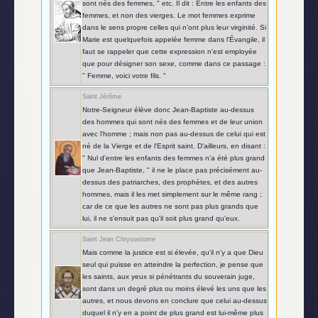
sont nés des femmes, " etc. Il dit : Entre les enfants des
femmes, et non des vierges. Le mot femmes exprime
dans le sens propre celles qui n'ont plus leur virginité. Si
Marie est quelquefois appelée femme dans l'Évangile, il
faut se rappeler que cette expression n'est employée
que pour désigner son sexe, comme dans ce passage :
" Femme, voici votre fils. "
Saint Jérôme
Notre-Seigneur élève donc Jean-Baptiste au-dessus
des hommes qui sont nés des femmes et de leur union
avec l'homme ; mais non pas au-dessus de celui qui est
né de la Vierge et de l'Esprit saint. D'ailleurs, en disant :
" Nul d'entre les enfants des femmes n'a été plus grand
que Jean-Baptiste, " il ne le place pas précisément au-
dessus des patriarches, des prophètes, et des autres
hommes, mais il les met simplement sur le même rang ;
car de ce que les autres ne sont pas plus grands que
lui, il ne s'ensuit pas qu'il soit plus grand qu'eux.
Saint Jean Chrysostome
Mais comme la justice est si élevée, qu'il n'y a que Dieu
seul qui puisse en atteindre la perfection, je pense que
les saints, aux yeux si pénétrants du souverain juge,
sont dans un degré plus ou moins élevé les uns que les
autres, et nous devons en conclure que celui au-dessus
duquel il n'y en a point de plus grand est lui-même plus