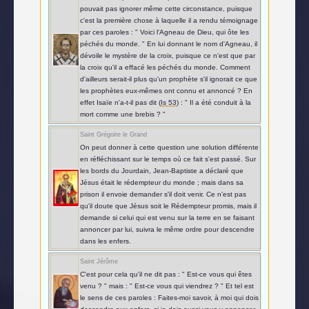
pouvait pas ignorer même cette circonstance, puisque
c'est la première chose à laquelle il a rendu témoignage
par ces paroles : " Voici l'Agneau de Dieu, qui ôte les
péchés du monde. " En lui donnant le nom d'Agneau, il
dévoile le mystère de la croix, puisque ce n'est que par
la croix qu'il a effacé les péchés du monde. Comment
d'ailleurs serait-il plus qu'un prophète s'il ignorait ce que
les prophètes eux-mêmes ont connu et annoncé ? En
effet Isaïe n'a-t-il pas dit (
Is 53
) : " Il a été conduit à la
mort comme une brebis ? "
Saint Grégoire le Grand
On peut donner à cette question une solution différente
en réfléchissant sur le temps où ce fait s'est passé. Sur
les bords du Jourdain, Jean-Baptiste a déclaré que
Jésus était le rédempteur du monde ; mais dans sa
prison il envoie demander s'il doit venir. Ce n'est pas
qu'il doute que Jésus soit le Rédempteur promis, mais il
demande si celui qui est venu sur la terre en se faisant
annoncer par lui, suivra le même ordre pour descendre
dans les enfers.
Saint Jérôme
C'est pour cela qu'il ne dit pas : " Est-ce vous qui êtes
venu ? " mais : " Est-ce vous qui viendrez ? " Et tel est
le sens de ces paroles : Faites-moi savoir, à moi qui dois