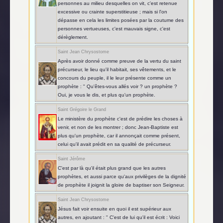
personnes au milieu desquelles on vit, c'est retenue
excessive ou crainte superstitieuse ; mais si l'on
dépasse en cela les limites posées par la coutume des
personnes vertueuses, c'est mauvais signe, c'est
dérèglement.
Saint Jean Chrysostome
Après avoir donné comme preuve de la vertu du saint
précurseur, le lieu qu'il habitait, ses vêtements, et le
concours du peuple, il le leur présente comme un
prophète : " Qu'êtes-vous allés voir ? un prophète ?
Oui, je vous le dis, et plus qu'un prophète.
Saint Grégoire le Grand
Le ministère du prophète c'est de prédire les choses à
venir, et non de les montrer ; donc Jean-Baptiste est
plus qu'un prophète, car il annonçait comme présent,
celui qu'il avait prédit en sa qualité de précurseur.
Saint Jérôme
C'est par là qu'il était plus grand que les autres
prophètes, et aussi parce qu'aux privilèges de la dignité
de prophète il joignit la gloire de baptiser son Seigneur.
Saint Jean Chrysostome
Jésus fait voir ensuite en quoi il est supérieur aux
autres, en ajoutant : " C'est de lui qu'il est écrit : Voici