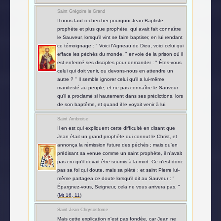
Saint Grégoire le Grand
Il nous faut rechercher pourquoi Jean-Baptiste,
prophète et plus que prophète, qui avait fait connaître
le Sauveur, lorsqu'il vint se faire baptiser, en lui rendant
ce témoignage : " Voici l'Agneau de Dieu, voici celui qui
efface les péchés du monde, " envoie de la prison où il
est enfermé ses disciples pour demander : " Êtes-vous
celui qui doit venir, ou devons-nous en attendre un
autre ? " Il semble ignorer celui qu'il a lui-même
manifesté au peuple, et ne pas connaître le Sauveur
qu'il a proclamé si hautement dans ses prédictions, lors
de son baptême, et quand il le voyait venir à lui.
Saint Ambroise
Il en est qui expliquent cette difficulté en disant que
Jean était un grand prophète qui connut le Christ, et
annonça la rémission future des péchés ; mais qu'en
prédisant sa venue comme un saint prophète, il n'avait
pas cru qu'il devait être soumis à la mort. Ce n'est donc
pas sa foi qui doute, mais sa piété ; et saint Pierre lui-
même partagea ce doute lorsqu'il dit au Sauveur : "
Épargnez-vous, Seigneur, cela ne vous arrivera pas. "
(
Mt 16, 11
)
Saint Jean Chrysostome
Mais cette explication n'est pas fondée, car Jean ne