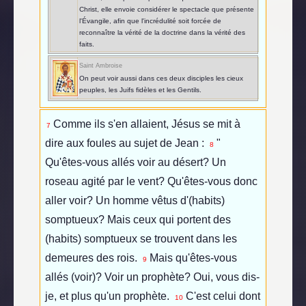
Christ, elle envoie considérer le spectacle que présente
l'Évangile, afin que l'incrédulité soit forcée de
reconnaître la vérité de la doctrine dans la vérité des
faits.
Saint Ambroise
On peut voir aussi dans ces deux disciples les cieux
peuples, les Juifs fidèles et les Gentils.
Comme ils s'en allaient, Jésus se mit à
7
dire aux foules au sujet de Jean :
"
8
Qu'êtes-vous allés voir au désert? Un
roseau agité par le vent? Qu'êtes-vous donc
aller voir? Un homme vêtus d'(habits)
somptueux? Mais ceux qui portent des
(habits) somptueux se trouvent dans les
demeures des rois.
Mais qu'êtes-vous
9
allés (voir)? Voir un prophète? Oui, vous dis-
je, et plus qu'un prophète.
C'est celui dont
10