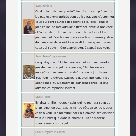
Saint Jérôme
Ce dernier trait n'est pas inférieur à ceux qui précèdent ;
les pauvres évangélisés sont ou les pauvres d'esprit, ou
ceux qui sont pauvres des biens de la terre ; ainsi la
prédication ne met aucune différence entre la noblesse
et l'obscurité de la condition, entre les riches et les
pauvres ; et c'est là une preuve de la rigoureuse justice
du maître, et de la vérité de ce divin précepteur : tous
ceux qui peuvent être sauvés sont égaux à ses yeux.
Saint Jean Chrysostome
Ce qu'il ajoute : " Et heureux est celui qui ne prendra
pas de moi un sujet de scandale, " tombe sur les
envoyés qui étaient scandalisés à son sujet ; Notre-
Seigneur ne dévoile pas leurs doutes intérieurs, il les
abandonne au jugement de leur conscience, et leur
adresse ce reproche indirect.
Saint Hilaire
En disant : Bienheureux celui qui ne prendra point de
lui un sujet de scandale, il montre l'écueil contre lequel
Jean a voulu les prémunir, car il n'a envoyé ses disciples
vers le Christ que dans la crainte qu'ils ne fussent
scandalisés à son sujet.
Saint Grégoire le Grand