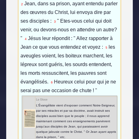
Jean, dans sa prison, ayant entendu parler
2
des œuvres du Christ, lui envoya dire par
ses disciples :
" Etes-vous celui qui doit
3
venir, ou devons-nous en attendre un autre?
"
Jésus leur répondit : " Allez rapporter à
4
Jean ce que vous entendez et voyez :
les
5
aveugles voient, les boiteux marchent, les
lépreux sont guéris, les sourds entendent,
les morts ressuscitent, les pauvres sont
évangélisés.
Heureux celui pour qui je ne
6
serai pas une occasion de chute ! "
La Glose
L'Évangéliste vient d'exposer comment Notre-Seigneur,
par ses miracles et par sa doctrine, avait instruit ses
disciples aussi bien que le peuple ; il nous apprend
maintenant comment ces enseignements parvinrent
jusqu'aux disciples de Jean, qui paraissaient avoir
quelque jalousie contre le Christ. " Or Jean ayant appris
dans la prison, " etc.