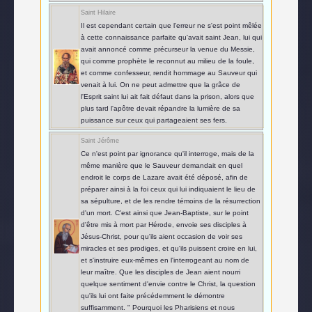
Saint Hilaire
Il est cependant certain que l'erreur ne s'est point mêlée
à cette connaissance parfaite qu'avait saint Jean, lui qui
avait annoncé comme précurseur la venue du Messie,
qui comme prophète le reconnut au milieu de la foule,
et comme confesseur, rendit hommage au Sauveur qui
venait à lui. On ne peut admettre que la grâce de
l'Esprit saint lui ait fait défaut dans la prison, alors que
plus tard l'apôtre devait répandre la lumière de sa
puissance sur ceux qui partageaient ses fers.
Saint Jérôme
Ce n'est point par ignorance qu'il interroge, mais de la
même manière que le Sauveur demandait en quel
endroit le corps de Lazare avait été déposé, afin de
préparer ainsi à la foi ceux qui lui indiquaient le lieu de
sa sépulture, et de les rendre témoins de la résurrection
d'un mort. C'est ainsi que Jean-Baptiste, sur le point
d'être mis à mort par Hérode, envoie ses disciples à
Jésus-Christ, pour qu'ils aient occasion de voir ses
miracles et ses prodiges, et qu'ils puissent croire en lui,
et s'instruire eux-mêmes en l'interrogeant au nom de
leur maître. Que les disciples de Jean aient nourri
quelque sentiment d'envie contre le Christ, la question
qu'ils lui ont faite précédemment le démontre
suffisamment. " Pourquoi les Pharisiens et nous