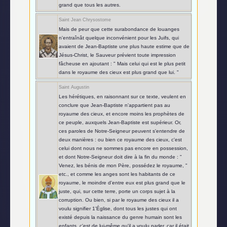
grand que tous les autres.
Saint Jean Chrysostome
Mais de peur que cette surabondance de louanges
n'entraînât quelque inconvénient pour les Juifs, qui
avaient de Jean-Baptiste une plus haute estime que de
Jésus-Christ, le Sauveur prévient toute impression
fâcheuse en ajoutant : " Mais celui qui est le plus petit
dans le royaume des cieux est plus grand que lui. "
Saint Augustin
Les hérétiques, en raisonnant sur ce texte, veulent en
conclure que Jean-Baptiste n'appartient pas au
royaume des cieux, et encore moins les prophètes de
ce peuple, auxquels Jean-Baptiste est supérieur. Or,
ces paroles de Notre-Seigneur peuvent s'entendre de
deux manières : ou bien ce royaume des cieux, c'est
celui dont nous ne sommes pas encore en possession,
et dont Notre-Seigneur doit dire à la fin du monde : "
Venez, les bénis de mon Père, possédez le royaume, "
etc., et comme les anges sont les habitants de ce
royaume, le moindre d'entre eux est plus grand que le
juste, qui, sur cette terre, porte un corps sujet à la
corruption. Ou bien, si par le royaume des cieux il a
voulu signifier 1'Église, dont tous les justes qui ont
existé depuis la naissance du genre humain sont les
enfants, c'est de lui-même qu'il a voulu parler, car il était