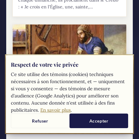
: « Je crois en l'Église, une, sainte,...
Respect de votre vie privée
Ce site utilise des témoins (cookies) techniques
nécessaires à son fonctionnement, et — uniquement
si vous y consentez — des témoins de mesure
Fête de Saint Joseph travailleur: 1er mai
d'audience (Google Analytics) pour améliorer son
contenu. Aucune donnée n'est utilisée à des fins
Saint Joseph, le père adoptif de Jésus et l’époux
publicitaires.
En savoir plus
.
de la Vierge Marie, est une figure emblématique
de la foi catholique. Traditionnellement reconnu
Refuser
Accepter
pour sa discrétion et son humilité, Joseph...