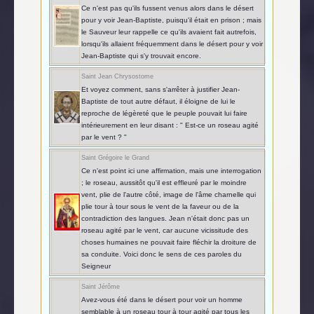
Ce n'est pas qu'ils fussent venus alors dans le désert
pour y voir Jean-Baptiste, puisqu'il était en prison ; mais
le Sauveur leur rappelle ce qu'ils avaient fait autrefois,
lorsqu'ils allaient fréquemment dans le désert pour y voir
Jean-Baptiste qui s'y trouvait encore.
Saint Jean Chrysostome
Et voyez comment, sans s'arrêter à justifier Jean-
Baptiste de tout autre défaut, il éloigne de lui le
reproche de légèreté que le peuple pouvait lui faire
intérieurement en leur disant : " Est-ce un roseau agité
par le vent ? "
Saint Grégoire le Grand
Ce n'est point ici une affirmation, mais une interrogation
; le roseau, aussitôt qu'il est effleuré par le moindre
vent, plie de l'autre côté, image de l'âme charnelle qui
plie tour à tour sous le vent de la faveur ou de la
contradiction des langues. Jean n'était donc pas un
roseau agité par le vent, car aucune vicissitude des
choses humaines ne pouvait faire fléchir la droiture de
sa conduite. Voici donc le sens de ces paroles du
Seigneur
Saint Jérôme
Avez-vous été dans le désert pour voir un homme
semblable à un roseau tour à tour agité par tous les