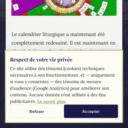
Le calendrier liturgique a maintenant été
complètement redessiné. Il est maintenant en
tête de la barre d'outils situé dans le coin
Respect de votre vie privée
supérieur gauche du blogue. Vous pouvez
aussi suivre ce
lien
.
Ce site utilise des témoins (cookies) techniques
nécessaires à son fonctionnement, et — uniquement
si vous y consentez — des témoins de mesure
d'audience (Google Analytics) pour améliorer son
contenu. Aucune donnée n'est utilisée à des fins
PARTAGER, C'EST ÉVANGÉLISER :
publicitaires.
En savoir plus
.
Refuser
Accepter