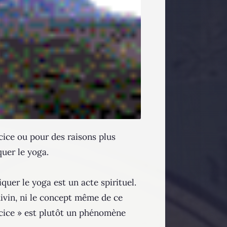
cice ou pour des raisons plus
quer le yoga.
uer le yoga est un acte spirituel.
divin, ni le concept même de ce
ercice » est plutôt un phénomène