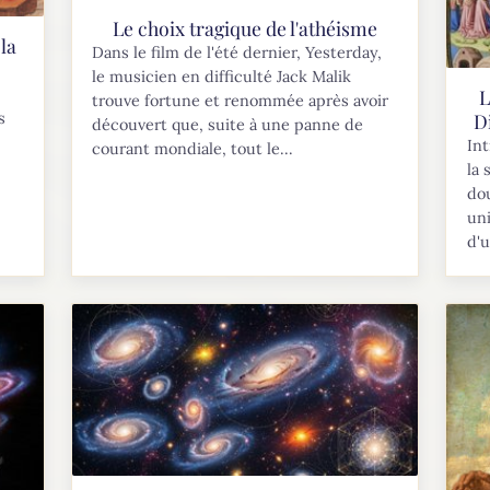
Le choix tragique de l'athéisme
la
Dans le film de l'été dernier, Yesterday,
le musicien en difficulté Jack Malik
L
trouve fortune et renommée après avoir
s
D
découvert que, suite à une panne de
Int
courant mondiale, tout le...
la 
dou
uni
d'u