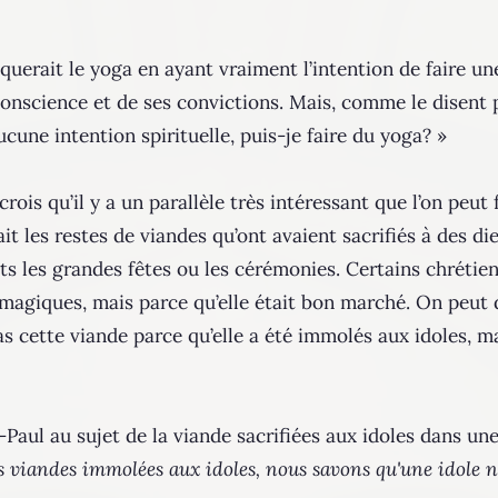
querait le yoga en ayant vraiment l’intention de faire une
nscience et de ses convictions. Mais, comme le disent plu
une intention spirituelle, puis-je faire du yoga? »
crois qu’il y a un parallèle très intéressant que l’on peut
ait les restes de viandes qu’ont avaient sacrifiés à des di
nts les grandes fêtes ou les cérémonies. Certains chrétie
 magiques, mais parce qu’elle était bon marché. On peu
s cette viande parce qu’elle a été immolés aux idoles, mai
Paul au sujet de la viande sacrifiées aux idoles dans une 
 viandes immolées aux idoles, nous savons qu'une idole n'e