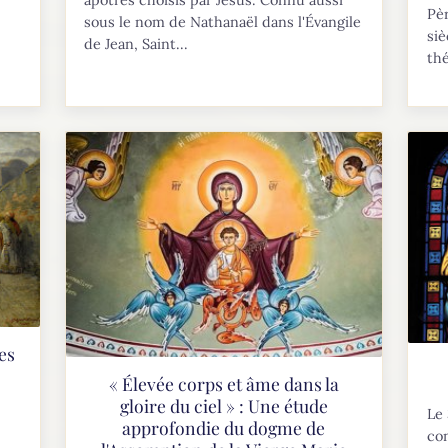
apôtres choisis par Jésus. Connu aussi
Pèr
sous le nom de Nathanaël dans l'Évangile
siè
de Jean, Saint...
thé
es
« Élevée corps et âme dans la
gloire du ciel » : Une étude
Le 
approfondie du dogme de
con