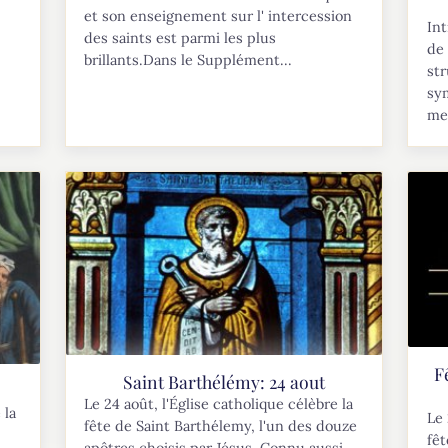
et son enseignement sur l' intercession
Int
des saints est parmi les plus
de 
brillants.Dans le Supplément...
str
sym
men
F
Saint Barthélémy: 24 aout
Le 24 août, l'Église catholique célèbre la
 la
Le 
fête de Saint Barthélemy, l'un des douze
fêt