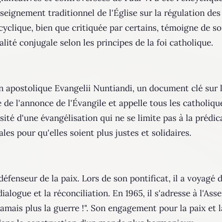
nseignement traditionnel de l'Église sur la régulation de
ncyclique, bien que critiquée par certains, témoigne de 
lité conjugale selon les principes de la foi catholique.
ion apostolique Evangelii Nuntiandi, un document clé sur
 de l'annonce de l'Évangile et appelle tous les catholiqu
sité d'une évangélisation qui ne se limite pas à la prédica
es pour qu'elles soient plus justes et solidaires.
éfenseur de la paix. Lors de son pontificat, il a voyagé
alogue et la réconciliation. En 1965, il s'adresse à l'As
jamais plus la guerre !". Son engagement pour la paix et la