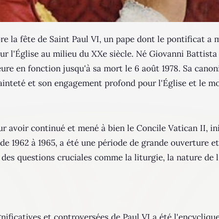
bre la fête de Saint Paul VI, un pape dont le pontificat 
r l'Église au milieu du XXe siècle. Né Giovanni Battista 
eure en fonction jusqu'à sa mort le 6 août 1978. Sa canoni
ainteté et son engagement profond pour l'Église et le m
r avoir continué et mené à bien le Concile Vatican II, in
é de 1962 à 1965, a été une période de grande ouverture et
es questions cruciales comme la liturgie, la nature de l'É
gnificatives et controversées de Paul VI a été l'encycliq