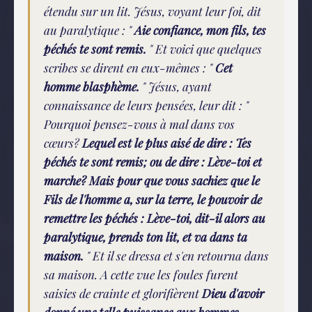
étendu sur un lit. Jésus, voyant leur foi, dit
au paralytique : "
Aie confiance, mon fils, tes
péchés te sont remis.
" Et voici que quelques
scribes se dirent en eux-mêmes : "
Cet
homme blasphème.
" Jésus, ayant
connaissance de leurs pensées, leur dit : "
Pourquoi pensez-vous à mal dans vos
cœurs?
Lequel est le plus aisé de dire : Tes
péchés te sont remis; ou de dire : Lève-toi et
marche? Mais pour que vous sachiez que le
Fils de l'homme a, sur la terre, le pouvoir de
remettre les péchés : Lève-toi, dit-il alors au
paralytique, prends ton lit, et va dans ta
maison.
" Et il se dressa et s'en retourna dans
sa maison. A cette vue les foules furent
saisies de crainte et glorifièrent
Dieu d'avoir
donné une telle puissance aux hommes
.