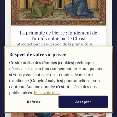
La primauté de Pierre : fondement de
l'unité voulue par le Christ
Introduction : La question de la primauté au
cœur de l'ecclésiologie et de l'unitéLa doctrine
Respect de votre vie privée
de la primauté de l'Évêque de Rome, en tant que
successeur de l'apôtre Pierre, constitue...
Ce site utilise des témoins (cookies) techniques
nécessaires à son fonctionnement, et — uniquement
si vous y consentez — des témoins de mesure
d'audience (Google Analytics) pour améliorer son
contenu. Aucune donnée n'est utilisée à des fins
publicitaires.
En savoir plus
.
Refuser
Accepter