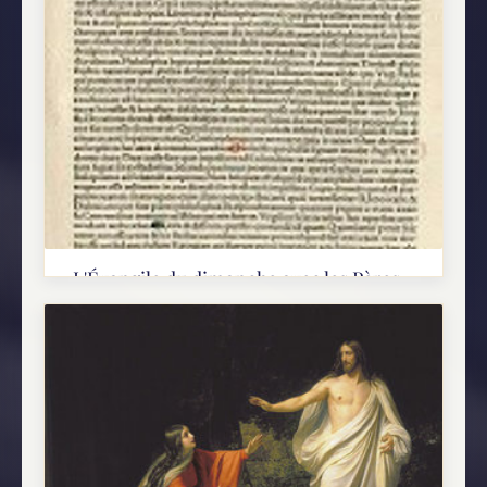
L'Évangile du dimanche avec les Pères -
Lc 13, 22-30
L'appel universel au salut et la porte étroite (Lc
13, 22-30) 22Et il passait par les villes et bourgs,
enseignant et faisant route vers
Jérusalem. 23quelqu'un lui dit : " Seigneur, n'y
aura-t-il...