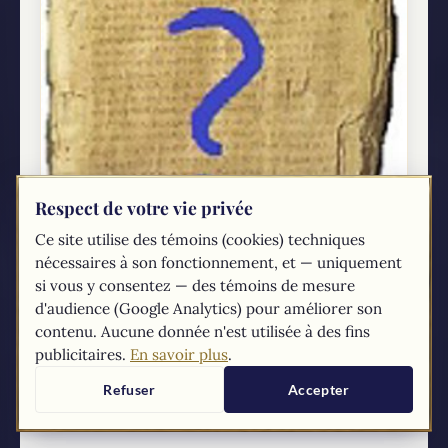
Respect de votre vie privée
Ce site utilise des témoins (cookies) techniques
nécessaires à son fonctionnement, et — uniquement
si vous y consentez — des témoins de mesure
Évangiles anonymes ?
d'audience (Google Analytics) pour améliorer son
Si vous vous intéressez aux études sur
contenu. Aucune donnée n'est utilisée à des fins
l’authenticité des Évangiles, vous savez
publicitaires.
En savoir plus
.
surement qu’il y a certains théologiens qui
prétendent que les Évangiles ne sont pas
Refuser
Accepter
authentiques. Pour eux, l’Évangile...