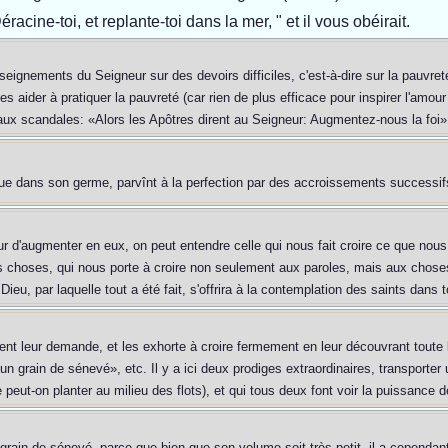
racine-toi, et replante-toi dans la mer, " et il vous obéirait.
eignements du Seigneur sur des devoirs difficiles, c'est-à-dire sur la pauvret
les aider à pratiquer la pauvreté (car rien de plus efficace pour inspirer l'amou
r aux scandales: «Alors les Apôtres dirent au Seigneur: Augmentez-nous la foi»
reçue dans son germe, parvînt à la perfection par des accroissements successif
veur d'augmenter en eux, on peut entendre celle qui nous fait croire ce que no
des choses, qui nous porte à croire non seulement aux paroles, mais aux choses
ieu, par laquelle tout a été fait, s'offrira à la contemplation des saints dans to
t leur demande, et les exhorte à croire fermement en leur découvrant toute l
n grain de sénevé», etc. Il y a ici deux prodiges extraordinaires, transporter u
 peut-on planter au milieu des flots), et qui tous deux font voir la puissance de
rain de sénevé, parce que bien que son volume soit très-petit, il a cependant