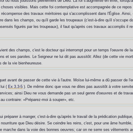
la foi où nous jouissons pleinement de Dieu. La foi s'augmente en effet, lorsqu'
x choses visibles. Mais cette foi contemplative est accompagnée de ce repos
a récompense des travaux méritoires qui s'accomplissent dans l'Église. Ainsi,
oure dans les champs, ou qu'il garde les troupeaux (c'est-à-dire qu'il s'occupe 
ensés figurés par les troupeaux), il faut qu'après ces travaux accomplis il rent
vient des champs, c'est le docteur qui interrompt pour un temps l'oeuvre de la
s et ses paroles. Le Seigneur ne lui dit pas aussitôt: Allez (de cette vie morte
s de la vie bienheureuse.
quet avant de passer de cette vie à l'autre. Moïse lui-même a dû passer de l'end
lui (
Ex 3,3-5
). De même donc que vous ne dites pas aussitôt à votre servite
services; ainsi Dieu ne vous demande pas un seul genre d'oeuvres et de travau
as au contraire: «Préparez-moi à souper», etc.
préparer à manger, c'est-à-dire qu'après le travail de la prédication publique, 
 nourriture que Dieu désire. Se ceindre les reins, c'est, pour une âme humble,
tre marche dans la voie des bonnes oeuvres; car on ne serre ses vêtements av