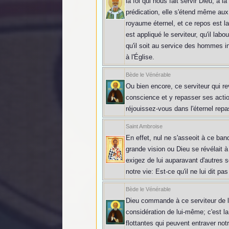
la foi qui nous fait servir Dieu, à 
prédication, elle s'étend même au
royaume éternel, et ce repos est l
est appliqué le serviteur, qu'il lab
qu'il soit au service des hommes ins
à l'Église.
Bède le Vénérable
Ou bien encore, ce serviteur qui re
conscience et y repasser ses action
réjouissez-vous dans l'éternel repa
Saint Ambroise
En effet, nul ne s'asseoit à ce ban
grande vision ou Dieu se révélait à 
exigez de lui auparavant d'autres 
notre vie: Est-ce qu'il ne lui dit p
Bède le Vénérable
Dieu commande à ce serviteur de lui 
considération de lui-même; c'est la
flottantes qui peuvent entraver no