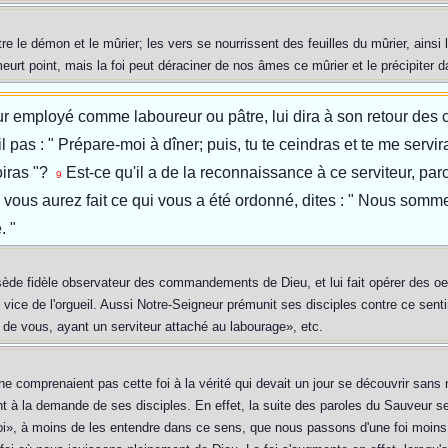
tre le démon et le mûrier; les vers se nourrissent des feuilles du mûrier, ains
meurt point, mais la foi peut déraciner de nos âmes ce mûrier et le précipiter d
ur employé comme laboureur ou pâtre, lui dira à son retour des c
-il pas : " Prépare-moi à dîner; puis, tu te ceindras et te me serv
oiras "?
Est-ce qu'il a de la reconnaissance à ce serviteur, parce
9
us aurez fait ce qui vous a été ordonné, dites : " Nous sommes
. "
sède fidèle observateur des commandements de Dieu, et lui fait opérer des oe
vice de l'orgueil. Aussi Notre-Seigneur prémunit ses disciples contre ce sentim
 de vous, ayant un serviteur attaché au labourage», etc.
 comprenaient pas cette foi à la vérité qui devait un jour se découvrir sans n
 à la demande de ses disciples. En effet, la suite des paroles du Sauveur se r
», à moins de les entendre dans ce sens, que nous passons d'une foi moins par