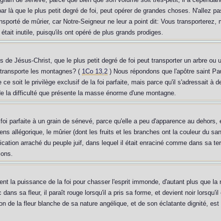
par là que le plus petit degré de foi, peut opérer de grandes choses. N'allez
ransporté de mûrier, car Notre-Seigneur ne leur a point dit: Vous transporterez,
 était inutile, puisqu'ils ont opéré de plus grands prodiges.
 de Jésus-Christ, que le plus petit degré de foi peut transporter un arbre ou
ui transporte les montagnes? (
1Co 13,2
) Nous répondons que l'apôtre saint Paul 
e soit le privilège exclusif de la foi parfaite, mais parce qu'il s'adressait à 
de la difficulté que présente la masse énorme d'une montagne.
foi parfaite à un grain de sénevé, parce qu'elle a peu d'apparence au dehors, e
sens allégorique, le mûrier (dont les fruits et les branches ont la couleur du sang
ication arraché du peuple juif, dans lequel il était enraciné comme dans sa terr
ions.
ent la puissance de la foi pour chasser l'esprit immonde, d'autant plus que la 
c dans sa fleur, il paraît rouge lorsqu'il a pris sa forme, et devient noir lorsqu'
n de la fleur blanche de sa nature angélique, et de son éclatante dignité, est 