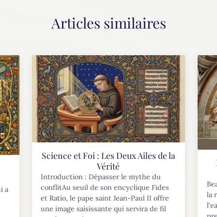
Articles similaires
Science et Foi : Les Deux Ailes de la
Vérité
Introduction : Dépasser le mythe du
Bea
conflitAu seuil de son encyclique Fides
i a
la 
et Ratio, le pape saint Jean-Paul II offre
l’e
une image saisissante qui servira de fil
pre