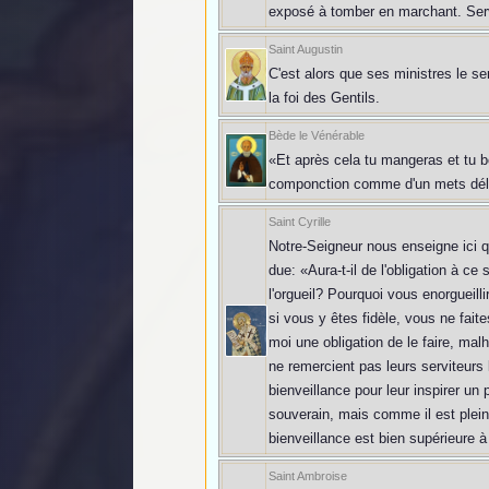
exposé à tomber en marchant. Servi
Saint Augustin
C'est alors que ses ministres le ser
la foi des Gentils.
Bède le Vénérable
«Et après cela tu mangeras et tu bo
componction comme d'un mets délic
Saint Cyrille
Notre-Seigneur nous enseigne ici q
due: «Aura-t-il de l'obligation à ce
l'orgueil? Pourquoi vous enorgueil
si vous y êtes fidèle, vous ne faite
moi une obligation de le faire, mal
ne remercient pas leurs serviteurs 
bienveillance pour leur inspirer un
souverain, mais comme il est plein 
bienveillance est bien supérieure 
Saint Ambroise