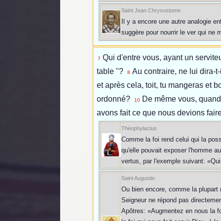
Saint Jean Chrysostome
Il y a encore une autre analogie en
suggère pour nourrir le ver qui ne 
Qui d'entre vous, ayant un servite
7
table "?
Au contraire, ne lui dira-t
8
et après cela, toit, tu mangeras et b
ordonné?
De même vous, quand vo
10
avons fait ce que nous devions faire
Théophylactus
Comme la foi rend celui qui la pos
qu'elle pouvait exposer l'homme au 
vertus, par l'exemple suivant: «Qui
Saint Augustin
Ou bien encore, comme la plupart ne
Seigneur ne répond pas directement
Apôtres: «Augmentez en nous la foi