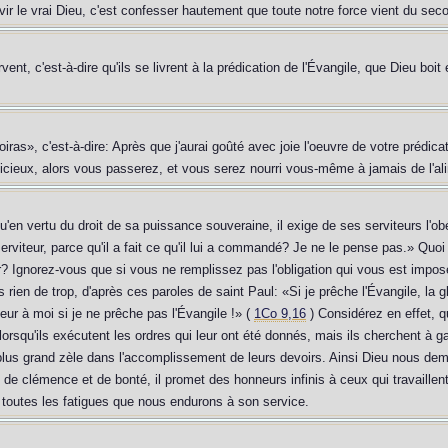
r le vrai Dieu, c'est confesser hautement que toute notre force vient du sec
vent, c'est-à-dire qu'ils se livrent à la prédication de l'Évangile, que Dieu boit
iras», c'est-à-dire: Après que j'aurai goûté avec joie l'oeuvre de votre prédica
ieux, alors vous passerez, et vous serez nourri vous-même à jamais de l'al
u'en vertu du droit de sa puissance souveraine, il exige de ses serviteurs l'
 serviteur, parce qu'il a fait ce qu'il lui a commandé? Je ne le pense pas.» Quoi
lir? Ignorez-vous que si vous ne remplissez pas l'obligation qui vous est imp
s rien de trop, d'après ces paroles de saint Paul: «Si je prêche l'Évangile, la gl
heur à moi si je ne prêche pas l'Évangile !» (
1Co 9,16
) Considérez en effet, q
lorsqu'ils exécutent les ordres qui leur ont été donnés, mais ils cherchent à ga
 plus grand zèle dans l'accomplissement de leurs devoirs. Ainsi Dieu nous dem
de clémence et de bonté, il promet des honneurs infinis à ceux qui travaillent 
à toutes les fatigues que nous endurons à son service.