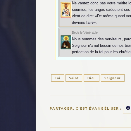
Ne vantez donc pas votre mérite lor
soumise, les anges exécutent ses 
vient de dire: «De même quand vou
devions faire».
Bède le Vénérable
Nous sommes des serviteurs, parce
Seigneur n'a nul besoin de nos bie
perfection de la foi pour les chrét
Foi
Saint
Dieu
Seigneur
PARTAGER, C'EST ÉVANGÉLISER :