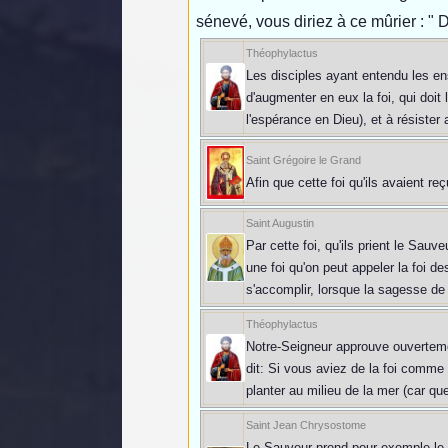
sénevé, vous diriez à ce mûrier : " Dé
Théophylactus
Les disciples ayant entendu les ens
d'augmenter en eux la foi, qui doit 
l'espérance en Dieu), et à résiste
Saint Grégoire le Grand
Afin que cette foi qu'ils avaient 
Saint Augustin
Par cette foi, qu'ils prient le Sau
une foi qu'on peut appeler la foi 
s'accomplir, lorsque la sagesse de D
Théophylactus
Notre-Seigneur approuve ouvertemen
dit: Si vous aviez de la foi comme u
planter au milieu de la mer (car que
Saint Jean Chrysostome
Le Sauveur prend pour exemple le g