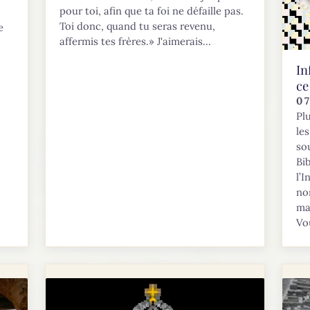
pour toi, afin que ta foi ne défaille pas.
Toi donc, quand tu seras revenu,
e
affermis tes frères.» J'aimerais...
In
ce
0
Pl
le
so
Bi
l’
no
ma
Vo