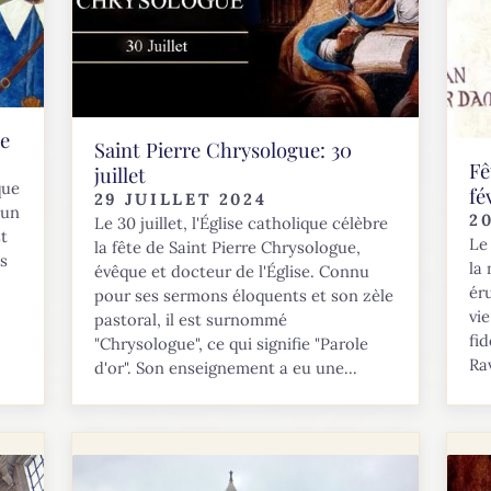
re
Saint Pierre Chrysologue: 30
Fê
juillet
que
fé
29 JUILLET 2024
 un
2
Le 30 juillet, l'Église catholique célèbre
st
Le 
la fête de Saint Pierre Chrysologue,
ns
la
évêque et docteur de l'Église. Connu
ér
pour ses sermons éloquents et son zèle
vi
pastoral, il est surnommé
fid
"Chrysologue", ce qui signifie "Parole
Rav
d'or". Son enseignement a eu une...