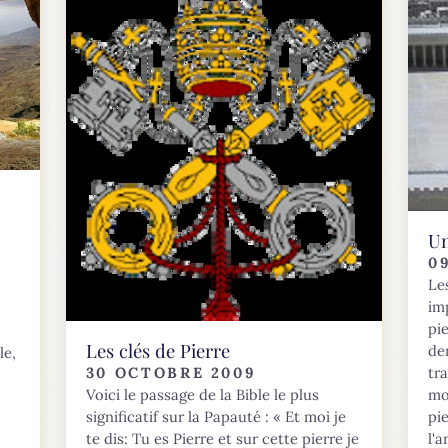
Un
0
Le
im
pi
Les clés de Pierre
de
le,
tr
30 OCTOBRE 2009
mo
Voici le passage de la Bible le plus
pi
significatif sur la Papauté : « Et moi je
l'
te dis: Tu es Pierre et sur cette pierre je