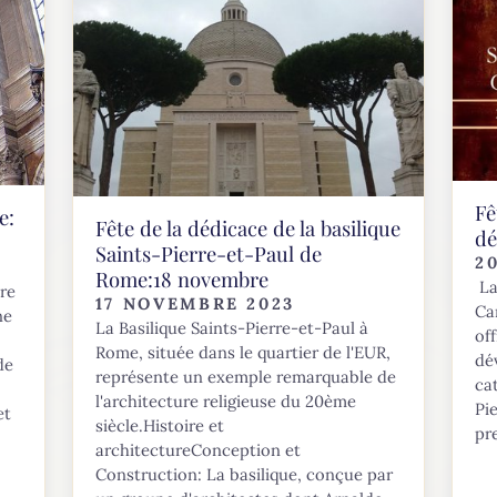
Fê
e:
Fête de la dédicace de la basilique
d
Saints-Pierre-et-Paul de
2
Rome:18 novembre
La 
bre
17 NOVEMBRE 2023
Ca
ne
La Basilique Saints-Pierre-et-Paul à
of
Rome, située dans le quartier de l'EUR,
dé
de
représente un exemple remarquable de
ca
l'architecture religieuse du 20ème
Pi
et
siècle.Histoire et
pr
architectureConception et
Construction: La basilique, conçue par