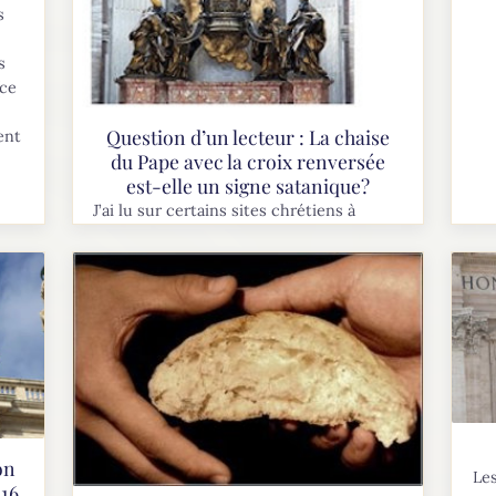
s
s
(ce
Question d’un lecteur : La chaise
ent
du Pape avec la croix renversée
est-elle un signe satanique?
J’ai lu sur certains sites chrétiens à
tendances fondamentalistes que la croix
renversée sur le trône du Pape était le
signe de Satan. Est-ce que cela est vrai?
Si oui,...
on
Les
 16