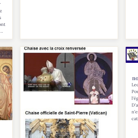
r
z
s
ont
..
no
Lec
Po
l'é
D'a
n’e
cat