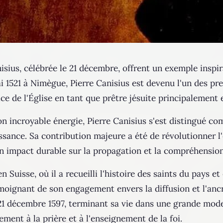
anisius, célébrée le 21 décembre, offrent un exemple ins
mai 1521 à Nimègue, Pierre Canisius est devenu l'un des
ce de l'Église en tant que prêtre jésuite principalement e
n incroyable énergie, Pierre Canisius s'est distingué c
sance. Sa contribution majeure a été de révolutionner l
un impact durable sur la propagation et la compréhension d
en Suisse, où il a recueilli l'histoire des saints du pays
ignant de son engagement envers la diffusion et l'ancra
 21 décembre 1597, terminant sa vie dans une grande mode
nt à la prière et à l'enseignement de la foi​​​​.