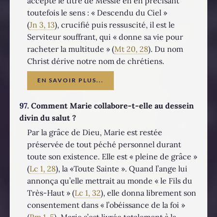
accepté le titre de Messie en en précisant
toutefois le sens : « Descendu du Ciel »
(
Jn 3, 13
), crucifié puis ressuscité, il est le
Serviteur souffrant, qui « donne sa vie pour
racheter la multitude » (
Mt 20, 28
). Du nom
Christ dérive notre nom de chrétiens.
EN SAVOIR PLUS...
97.
Comment Marie collabore-t-elle au dessein
divin du salut ?
Par la grâce de Dieu, Marie est restée
préservée de tout péché personnel durant
toute son existence. Elle est « pleine de grâce »
(
Lc 1, 28
), la «Toute Sainte ». Quand l’ange lui
annonça qu’elle mettrait au monde « le Fils du
Très-Haut » (
Lc 1, 32
), elle donna librement son
consentement dans « l’obéissance de la foi »
(
Rm 1, 5
). Marie s’est livrée totalement à la