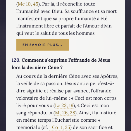
(
Mc 10, 45
). Par là, il réconcilie toute
l’humanité avec Dieu. Sa souffrance et sa mort
manifestent que sa propre humanité a été
l’instrument libre et parfait de l’Amour divin
qui veut le salut de tous les hommes.
EN SAVOIR PLUS...
120.
Comment s’exprime l’offrande de Jésus
lors la dernière Cène ?
Au cours de la dernière Cène avec ses Apôtres,
la veille de sa passion, Jésus anticipe, c’est-à-
dire signifie et réalise par avance, l’offrande
volontaire de lui-même : « Ceci est mon corps
livré pour vous » (
Lc 22, 19
), « Ceci est mon
sang répandu…» (
Mt 26, 28
). Ainsi, il a institué
en même temps l’Eucharistie comme «
mémorial » (cf.
1 Co 11, 25
) de son sacrifice et