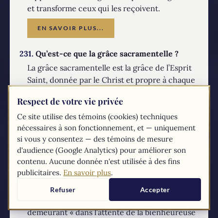
et transforme ceux qui les reçoivent.
EN SAVOIR PLUS...
231.
Qu’est-ce que la grâce sacramentelle ?
La grâce sacramentelle est la grâce de l’Esprit
Saint, donnée par le Christ et propre à chaque
sacrement. Cette grâce aide le fidèle sur le
Respect de votre vie privée
chemin de la sainteté ; elle aide aussi l’Église à
croître dans la charité et dans son témoignage.
Ce site utilise des témoins (cookies) techniques
nécessaires à son fonctionnement, et — uniquement
EN SAVOIR PLUS...
si vous y consentez — des témoins de mesure
d'audience (Google Analytics) pour améliorer son
232.
Quel est le rapport des sacrements avec la
contenu. Aucune donnée n'est utilisée à des fins
publicitaires.
En savoir plus
.
vie éternelle ?
Dans les sacrements, l’Église reçoit déjà une
Refuser
Accepter
anticipation de la vie éternelle, tout en
demeurant « dans l’attente de la bienheureuse