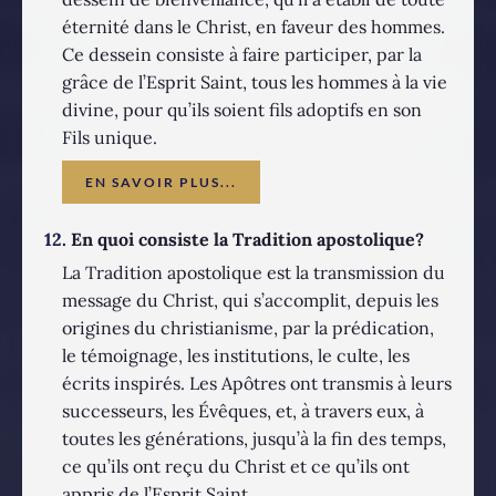
éternité dans le Christ, en faveur des hommes.
Ce dessein consiste à faire participer, par la
grâce de l’Esprit Saint, tous les hommes à la vie
divine, pour qu’ils soient fils adoptifs en son
Fils unique.
EN SAVOIR PLUS...
12.
En quoi consiste la Tradition apostolique?
La Tradition apostolique est la transmission du
message du Christ, qui s’accomplit, depuis les
origines du christianisme, par la prédication,
le témoignage, les institutions, le culte, les
écrits inspirés. Les Apôtres ont transmis à leurs
successeurs, les Évêques, et, à travers eux, à
toutes les générations, jusqu’à la fin des temps,
ce qu’ils ont reçu du Christ et ce qu’ils ont
appris de l’Esprit Saint.