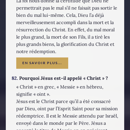
La foi nous donne la certitude que Dieu ne
permettrait pas le mal s’il ne faisait pas sortir le
bien du mal lui-même. Cela, Dieu l’a déjà
merveilleusement accompli dans la mort et la
résurrection du Christ. En effet, du mal moral
le plus grand, la mort de son Fils, il a tiré les
plus grands biens, la glorification du Christ et
notre rédemption.
EN SAVOIR PLUS...
82.
Pourquoi Jésus est-il appelé « Christ » ?
« Christ » en grec, « Messie » en hébreu,
signifie « oint ».
Jésus est le Christ parce qu’il a été consacré
par Dieu, oint par l’Esprit Saint pour sa mission
rédemptrice. Il est le Messie attendu par Israël,
envoyé dans le monde par le Père. Jésus a