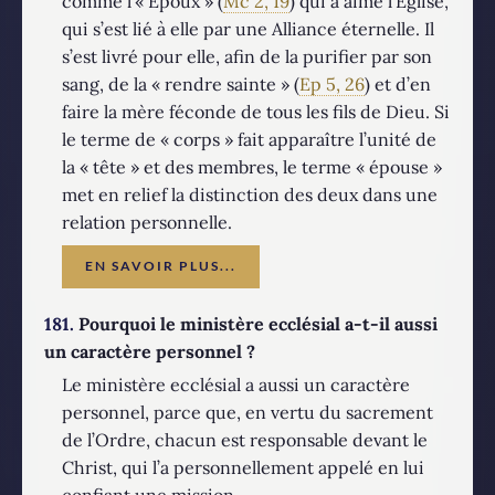
comme l’« Époux » (
Mc 2, 19
) qui a aimé l’Église,
qui s’est lié à elle par une Alliance éternelle. Il
s’est livré pour elle, afin de la purifier par son
sang, de la « rendre sainte » (
Ep 5, 26
) et d’en
faire la mère féconde de tous les fils de Dieu. Si
le terme de « corps » fait apparaître l’unité de
la « tête » et des membres, le terme « épouse »
met en relief la distinction des deux dans une
relation personnelle.
EN SAVOIR PLUS...
181.
Pourquoi le ministère ecclésial a-t-il aussi
un caractère personnel ?
Le ministère ecclésial a aussi un caractère
personnel, parce que, en vertu du sacrement
de l’Ordre, chacun est responsable devant le
Christ, qui l’a personnellement appelé en lui
confiant une mission.