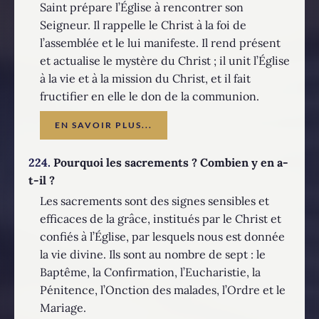
Saint prépare l’Église à rencontrer son
Seigneur. Il rappelle le Christ à la foi de
l’assemblée et le lui manifeste. Il rend présent
et actualise le mystère du Christ ; il unit l’Église
à la vie et à la mission du Christ, et il fait
fructifier en elle le don de la communion.
EN SAVOIR PLUS...
224.
Pourquoi les sacrements ? Combien y en a-
t-il ?
Les sacrements sont des signes sensibles et
efficaces de la grâce, institués par le Christ et
confiés à l’Église, par lesquels nous est donnée
la vie divine. Ils sont au nombre de sept : le
Baptême, la Confirmation, l’Eucharistie, la
Pénitence, l’Onction des malades, l’Ordre et le
Mariage.