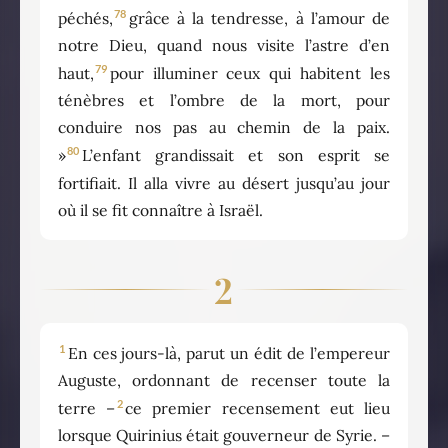
78
péchés,
grâce à la tendresse, à l’amour de
notre Dieu, quand nous visite l’astre d’en
79
haut,
pour illuminer ceux qui habitent les
ténèbres et l’ombre de la mort, pour
conduire nos pas au chemin de la paix.
80
»
L’enfant grandissait et son esprit se
fortifiait. Il alla vivre au désert jusqu’au jour
où il se fit connaître à Israël.
2
1
En ces jours-là, parut un édit de l’empereur
Auguste, ordonnant de recenser toute la
2
terre –
ce premier recensement eut lieu
lorsque Quirinius était gouverneur de Syrie. –