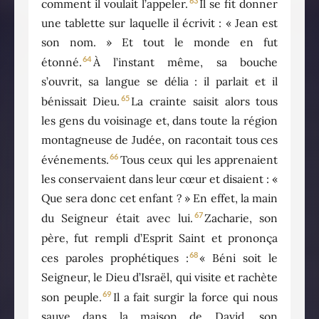
63
comment il voulait l’appeler.
Il se fit donner
une tablette sur laquelle il écrivit : « Jean est
son nom. » Et tout le monde en fut
64
étonné.
À l’instant même, sa bouche
s’ouvrit, sa langue se délia : il parlait et il
65
bénissait Dieu.
La crainte saisit alors tous
les gens du voisinage et, dans toute la région
montagneuse de Judée, on racontait tous ces
66
événements.
Tous ceux qui les apprenaient
les conservaient dans leur cœur et disaient : «
Que sera donc cet enfant ? » En effet, la main
67
du Seigneur était avec lui.
Zacharie, son
père, fut rempli d’Esprit Saint et prononça
68
ces paroles prophétiques :
« Béni soit le
Seigneur, le Dieu d’Israël, qui visite et rachète
69
son peuple.
Il a fait surgir la force qui nous
sauve dans la maison de David, son