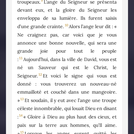
9
troupeaux.
L’ange du Seigneur se présenta
devant eux, et la gloire du Seigneur les
enveloppa de sa lumière. Ils furent saisis
10
d’une grande crainte.
Alors l’ange leur dit : «
Ne craignez pas, car voici que je vous
annonce une bonne nouvelle, qui sera une
grande joie pour tout le peuple
11
:
Aujourd’hui, dans la ville de David, vous est
né un Sauveur qui est le Christ, le
12
Seigneur.
Et voici le signe qui vous est
donné : vous trouverez un nouveau-né
emmailloté et couché dans une mangeoire.
13
»
Et soudain, il y eut avec l’ange une troupe
céleste innombrable, qui louait Dieu en disant
14
:
« Gloire à Dieu au plus haut des cieux, et
paix sur la terre aux hommes, qu’Il aime.
15
»
Lorsque les anges eurent quitté les