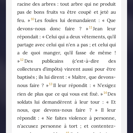
racine des arbres : tout arbre qui ne produit
pas de bons fruits va être coupé et jeté au
10
feu. »
Les foules lui demandaient : « Que
11
devons-nous donc faire ? »
Jean leur
répondait : « Celui qui a deux vêtements, qu’il
partage avec celui qui n’en a pas ; et celui qui
a de quoi manger, qu’il fasse de même !
12
»
Des publicains (c’est-à-dire des
collecteurs d’impôts) vinrent aussi pour être
baptisés ; ils lui dirent : « Maître, que devons-
13
nous faire ? »
Il leur répondit : « N’exigez
14
rien de plus que ce qui vous est fixé. »
Des
soldats lui demandèrent à leur tour : « Et
nous, que devons-nous faire ? » Il leur
répondit : « Ne faites violence à personne,
n’accusez personne à tort ; et contentez-
15