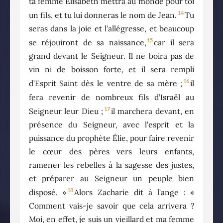
ta femme Élisabeth mettra au monde pour toi
14
un fils, et tu lui donneras le nom de Jean.
Tu
seras dans la joie et l’allégresse, et beaucoup
15
se réjouiront de sa naissance,
car il sera
grand devant le Seigneur. Il ne boira pas de
vin ni de boisson forte, et il sera rempli
16
d’Esprit Saint dès le ventre de sa mère ;
il
fera revenir de nombreux fils d’Israël au
17
Seigneur leur Dieu ;
il marchera devant, en
présence du Seigneur, avec l’esprit et la
puissance du prophète Élie, pour faire revenir
le cœur des pères vers leurs enfants,
ramener les rebelles à la sagesse des justes,
et préparer au Seigneur un peuple bien
18
disposé. »
Alors Zacharie dit à l’ange : «
Comment vais-je savoir que cela arrivera ?
Moi, en effet, je suis un vieillard et ma femme