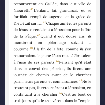
retournèrent en Galilée, dans leur ville de
40
Nazareth.
L’enfant, lui, grandissait et se
fortifiait, rempli de sagesse, et la grâce de
41
Dieu était sur lui.
Chaque année, les parents
de Jésus se rendaient à Jérusalem pour la fête
42
de la Pâque.
Quand il eut douze ans, ils
montèrent en pèlerinage suivant la
43
coutume.
À la fin de la fête, comme ils s’en
retournaient, le jeune Jésus resta à Jérusalem
44
à l’insu de ses parents.
Pensant qu’il était
dans le convoi des pèlerins, ils firent une
journée de chemin avant de le chercher
45
parmi leurs parents et connaissances.
Ne le
trouvant pas, ils retournèrent à Jérusalem, en
46
continuant à le chercher.
C’est au bout de
trois jours qu’ils le trouvèrent dans le Temple,