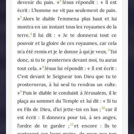
4
devenir du pain. »
Jésus répondit : « Il est
écrit : L’homme ne vit pas seulement de pain.
5
»
Alors le diable l’emmena plus haut et lui
montra en un instant tous les royaumes de la
6
terre.
Il lui dit : « Je te donnerai tout ce
pouvoir et la gloire de ces royaumes, car cela
7
m’a été remis et je le donne à qui je veux.
Toi
donc, si tu te prosternes devant moi, tu auras
8
tout cela. »
Jésus lui répondit : « Il est écrit :
C’est devant le Seigneur ton Dieu que tu te
prosterneras, à lui seul tu rendras un culte.
9
»
Puis le diable le conduisit à Jérusalem, il le
plaça au sommet du Temple et lui dit : « Si tu
10
es Fils de Dieu, d’ici jette-toi en bas ;
car il
est écrit : Il donnera pour toi, à ses anges,
11
l’ordre de te garder ;
et encore : Ils te
porteront sur leurs mains, de peur que ton