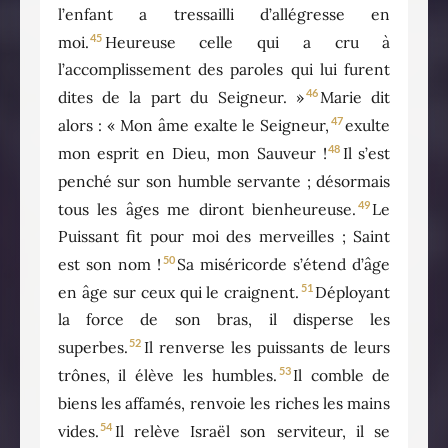
l’enfant a tressailli d’allégresse en
45
moi.
Heureuse celle qui a cru à
l’accomplissement des paroles qui lui furent
46
dites de la part du Seigneur. »
Marie dit
47
alors : « Mon âme exalte le Seigneur,
exulte
48
mon esprit en Dieu, mon Sauveur !
Il s’est
penché sur son humble servante ; désormais
49
tous les âges me diront bienheureuse.
Le
Puissant fit pour moi des merveilles ; Saint
50
est son nom !
Sa miséricorde s’étend d’âge
51
en âge sur ceux qui le craignent.
Déployant
la force de son bras, il disperse les
52
superbes.
Il renverse les puissants de leurs
53
trônes, il élève les humbles.
Il comble de
biens les affamés, renvoie les riches les mains
54
vides.
Il relève Israël son serviteur, il se