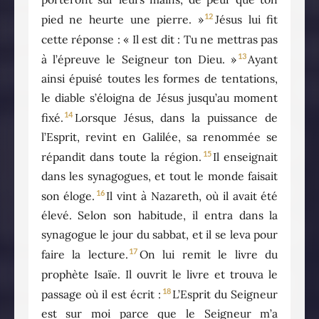
12
pied ne heurte une pierre. »
Jésus lui fit
cette réponse : « Il est dit : Tu ne mettras pas
13
à l’épreuve le Seigneur ton Dieu. »
Ayant
ainsi épuisé toutes les formes de tentations,
le diable s’éloigna de Jésus jusqu’au moment
14
fixé.
Lorsque Jésus, dans la puissance de
l’Esprit, revint en Galilée, sa renommée se
15
répandit dans toute la région.
Il enseignait
dans les synagogues, et tout le monde faisait
16
son éloge.
Il vint à Nazareth, où il avait été
élevé. Selon son habitude, il entra dans la
synagogue le jour du sabbat, et il se leva pour
17
faire la lecture.
On lui remit le livre du
prophète Isaïe. Il ouvrit le livre et trouva le
18
passage où il est écrit :
L’Esprit du Seigneur
est sur moi parce que le Seigneur m’a