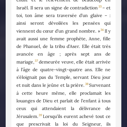
35
Israël. Il sera un signe de contradiction
– et
toi, ton âme sera traversée d’un glaive – :
ainsi seront dévoilées les pensées qui
36
viennent du cœur d’un grand nombre. »
Il y
avait aussi une femme prophète, Anne, fille
de Phanuel, de la tribu d’Aser. Elle était très
avancée en âge ; après sept ans de
37
mariage,
demeurée veuve, elle était arrivée
à l’âge de quatre-vingt-quatre ans. Elle ne
s’éloignait pas du Temple, servant Dieu jour
38
et nuit dans le jeûne et la prière.
Survenant
à cette heure même, elle proclamait les
louanges de Dieu et parlait de l’enfant à tous
ceux qui attendaient la délivrance de
39
Jérusalem.
Lorsqu’ils eurent achevé tout ce
que prescrivait la loi du Seigneur, ils