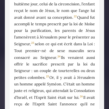
huitième jour, celui de la circoncision, l’enfant
reçut le nom de Jésus, le nom que l’ange lui
22
avait donné avant sa conception.
Quand fut
accompli le temps prescrit par la loi de Moïse
pour la purification, les parents de Jésus
l’amenèrent à Jérusalem pour le présenter au
23
Seigneur,
selon ce qui est écrit dans la Loi :
Tout premier-né de sexe masculin sera
24
consacré au Seigneur.
Ils venaient aussi
offrir le sacrifice prescrit par la loi du
Seigneur : un couple de tourterelles ou deux
25
petites colombes.
Or, il y avait à Jérusalem
un homme appelé Syméon. C’était un homme
juste et religieux, qui attendait la Consolation
26
d’Israël, et l’Esprit Saint était sur lui.
Il avait
reçu de l’Esprit Saint l’annonce qu’il ne