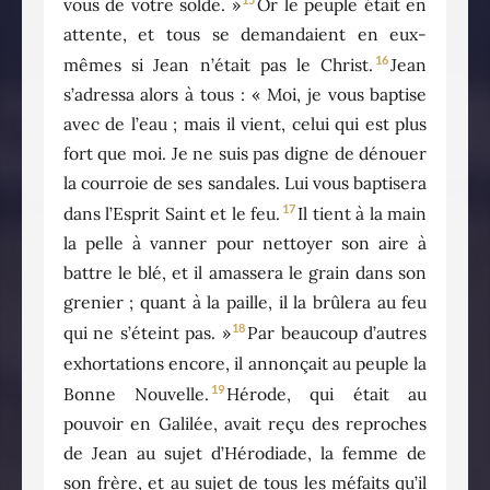
vous de votre solde. »
Or le peuple était en
attente, et tous se demandaient en eux-
16
mêmes si Jean n’était pas le Christ.
Jean
s’adressa alors à tous : « Moi, je vous baptise
avec de l’eau ; mais il vient, celui qui est plus
fort que moi. Je ne suis pas digne de dénouer
la courroie de ses sandales. Lui vous baptisera
17
dans l’Esprit Saint et le feu.
Il tient à la main
la pelle à vanner pour nettoyer son aire à
battre le blé, et il amassera le grain dans son
grenier ; quant à la paille, il la brûlera au feu
18
qui ne s’éteint pas. »
Par beaucoup d’autres
exhortations encore, il annonçait au peuple la
19
Bonne Nouvelle.
Hérode, qui était au
pouvoir en Galilée, avait reçu des reproches
de Jean au sujet d’Hérodiade, la femme de
son frère, et au sujet de tous les méfaits qu’il