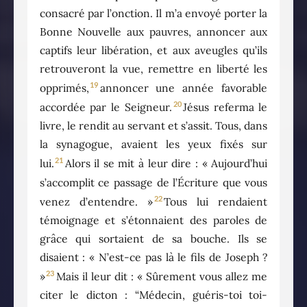
consacré par l’onction. Il m’a envoyé porter la
Bonne Nouvelle aux pauvres, annoncer aux
captifs leur libération, et aux aveugles qu’ils
retrouveront la vue, remettre en liberté les
19
opprimés,
annoncer une année favorable
20
accordée par le Seigneur.
Jésus referma le
livre, le rendit au servant et s’assit. Tous, dans
la synagogue, avaient les yeux fixés sur
21
lui.
Alors il se mit à leur dire : « Aujourd’hui
s’accomplit ce passage de l’Écriture que vous
22
venez d’entendre. »
Tous lui rendaient
témoignage et s’étonnaient des paroles de
grâce qui sortaient de sa bouche. Ils se
disaient : « N’est-ce pas là le fils de Joseph ?
23
»
Mais il leur dit : « Sûrement vous allez me
citer le dicton : “Médecin, guéris-toi toi-