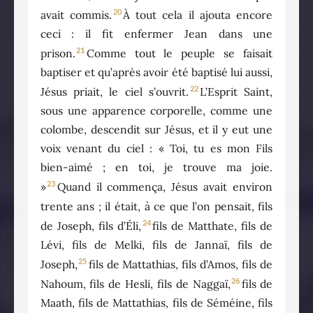
20
avait commis.
À tout cela il ajouta encore
ceci : il fit enfermer Jean dans une
21
prison.
Comme tout le peuple se faisait
baptiser et qu’après avoir été baptisé lui aussi,
22
Jésus priait, le ciel s’ouvrit.
L’Esprit Saint,
sous une apparence corporelle, comme une
colombe, descendit sur Jésus, et il y eut une
voix venant du ciel : « Toi, tu es mon Fils
bien-aimé ; en toi, je trouve ma joie.
23
»
Quand il commença, Jésus avait environ
trente ans ; il était, à ce que l’on pensait, fils
24
de Joseph, fils d’Éli,
fils de Matthate, fils de
Lévi, fils de Melki, fils de Jannaï, fils de
25
Joseph,
fils de Mattathias, fils d’Amos, fils de
26
Nahoum, fils de Hesli, fils de Naggaï,
fils de
Maath, fils de Mattathias, fils de Séméine, fils