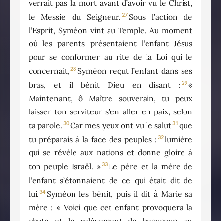
verrait pas la mort avant d’avoir vu le Christ,
27
le Messie du Seigneur.
Sous l’action de
l’Esprit, Syméon vint au Temple. Au moment
où les parents présentaient l’enfant Jésus
pour se conformer au rite de la Loi qui le
28
concernait,
Syméon reçut l’enfant dans ses
29
bras, et il bénit Dieu en disant :
«
Maintenant, ô Maître souverain, tu peux
laisser ton serviteur s’en aller en paix, selon
30
31
ta parole.
Car mes yeux ont vu le salut
que
32
tu préparais à la face des peuples :
lumière
qui se révèle aux nations et donne gloire à
33
ton peuple Israël. »
Le père et la mère de
l’enfant s’étonnaient de ce qui était dit de
34
lui.
Syméon les bénit, puis il dit à Marie sa
mère : « Voici que cet enfant provoquera la
chute et le relèvement de beaucoup en