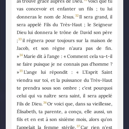
as trouvé grâce auprès de Dieu.
Voici que tu
vas concevoir et enfanter un fils ; tu lui
32
donneras le nom de Jésus.
Il sera grand, il
sera appelé Fils du Très-Haut ; le Seigneur
Dieu lui donnera le trône de David son père
33
;
il régnera pour toujours sur la maison de
Jacob, et son règne n’aura pas de fin.
34
»
Marie dit à l’ange : « Comment cela va-t-il
se faire puisque je ne connais pas d’homme ?
35
»
L’ange lui répondit : « L’Esprit Saint
viendra sur toi, et la puissance du Très-Haut
te prendra sous son ombre ; c’est pourquoi
celui qui va naître sera saint, il sera appelé
36
Fils de Dieu.
Or voici que, dans sa vieillesse,
Élisabeth, ta parente, a conçu, elle aussi, un
fils et en est à son sixième mois, alors qu’on
37
l’appelait la femme stérile.
Car rien n’est