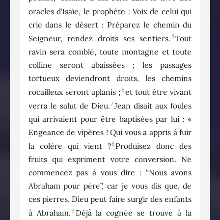
oracles d’Isaïe, le prophète : Voix de celui qui
crie dans le désert : Préparez le chemin du
5
Seigneur, rendez droits ses sentiers.
Tout
ravin sera comblé, toute montagne et toute
colline seront abaissées ; les passages
tortueux deviendront droits, les chemins
6
rocailleux seront aplanis ;
et tout être vivant
7
verra le salut de Dieu.
Jean disait aux foules
qui arrivaient pour être baptisées par lui : «
Engeance de vipères ! Qui vous a appris à fuir
8
la colère qui vient ?
Produisez donc des
fruits qui expriment votre conversion. Ne
commencez pas à vous dire : “Nous avons
Abraham pour père”, car je vous dis que, de
ces pierres, Dieu peut faire surgir des enfants
9
à Abraham.
Déjà la cognée se trouve à la