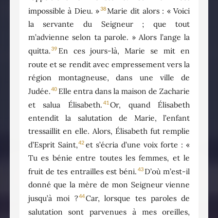
38
impossible à Dieu. »
Marie dit alors : « Voici
la servante du Seigneur ; que tout
m’advienne selon ta parole. » Alors l’ange la
39
quitta.
En ces jours-là, Marie se mit en
route et se rendit avec empressement vers la
région montagneuse, dans une ville de
40
Judée.
Elle entra dans la maison de Zacharie
41
et salua Élisabeth.
Or, quand Élisabeth
entendit la salutation de Marie, l’enfant
tressaillit en elle. Alors, Élisabeth fut remplie
42
d’Esprit Saint,
et s’écria d’une voix forte : «
Tu es bénie entre toutes les femmes, et le
43
fruit de tes entrailles est béni.
D’où m’est-il
donné que la mère de mon Seigneur vienne
44
jusqu’à moi ?
Car, lorsque tes paroles de
salutation sont parvenues à mes oreilles,