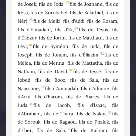
27
de Josek, fils de Joda,
fils de Joanane, fils de
Résa, fils de Zorobabel, fils de Salathiel, fils de
28
Néri,
fils de Melki, fils d’Addi, fils de Kosam,
29
fils d’Elmadam, fils d’Er,
fils de Jésus, fils
d’Éliézer, fils de Jorim, fils de Matthate, fils de
30
Lévi,
fils de Syméon, fils de Juda, fils de
31
Joseph, fils de Jonam, fils d’Éliakim,
fils de
Méléa, fils de Menna, fils de Mattatha, fils de
32
Natham, fils de David,
fils de Jessé, fils de
Jobed, fils de Booz, fils de Sala, fils de
33
Naassone,
fils d’Aminadab, fils d’Admine, fils
d’Arni, fils d’Esrom, fils de Pharès, fils de
34
Juda,
fils de Jacob, fils d’Isaac, fils
35
d’Abraham, fils de Thara, fils de Nakor,
fils
de Sérouk, fils de Ragaou, fils de Phalek, fils
36
d’Éber, fils de Sala,
fils de Kaïnam, fils