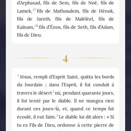
d’Arphaxad, fils de Sem, fils de Noé, fils de
37
Lamek,
fils de Mathusalem, fils de Hénok,
fils de Jareth, fils de Maléléel, fils de
38
Kaïnam,
fils d’Énos, fils de Seth, fils d’Adam,
fils de Dieu.
4
1
Jésus, rempli d’Esprit Saint, quitta les bords
du Jourdain ; dans l’Esprit, il fut conduit à
2
travers le désert
où, pendant quarante jours,
il fut tenté par le diable. Il ne mangea rien
durant ces jours-là, et, quand ce temps fut
3
écoulé, il eut faim.
Le diable lui dit alors : « Si
tu es Fils de Dieu, ordonne à cette pierre de