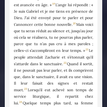
19
est avancée en âge. »
L’ange lui répondit : «
Je suis Gabriel et je me tiens en présence de
Dieu. J’ai été envoyé pour te parler et pour
20
t’annoncer cette bonne nouvelle.
Mais voici
que tu seras réduit au silence et, jusqu’au jour
où cela se réalisera, tu ne pourras plus parler,
parce que tu n’as pas cru à mes paroles ;
21
celles-ci s’accompliront en leur temps. »
Le
peuple attendait Zacharie et s’étonnait qu’il
22
s’attarde dans le sanctuaire.
Quand il sortit,
il ne pouvait pas leur parler, et ils comprirent
que, dans le sanctuaire, il avait eu une vision.
Il leur faisait des signes et restait
23
muet.
Lorsqu’il eut achevé son temps de
service liturgique, il repartit chez
24
lui.
Quelque temps plus tard, sa femme