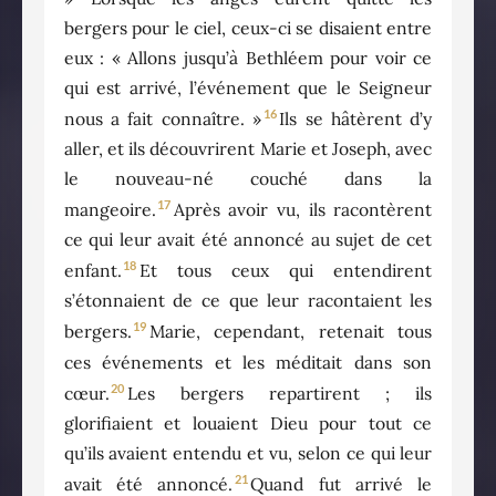
bergers pour le ciel, ceux-ci se disaient entre
eux : « Allons jusqu’à Bethléem pour voir ce
qui est arrivé, l’événement que le Seigneur
16
nous a fait connaître. »
Ils se hâtèrent d’y
aller, et ils découvrirent Marie et Joseph, avec
le nouveau-né couché dans la
17
mangeoire.
Après avoir vu, ils racontèrent
ce qui leur avait été annoncé au sujet de cet
18
enfant.
Et tous ceux qui entendirent
s’étonnaient de ce que leur racontaient les
19
bergers.
Marie, cependant, retenait tous
ces événements et les méditait dans son
20
cœur.
Les bergers repartirent ; ils
glorifiaient et louaient Dieu pour tout ce
qu’ils avaient entendu et vu, selon ce qui leur
21
avait été annoncé.
Quand fut arrivé le