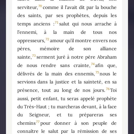
70
serviteur,
comme il l’avait dit par la bouche
des saints, par ses prophètes, depuis les
71
temps anciens :
salut qui nous arrache à
l’ennemi, à la main de tous nos
72
oppresseurs,
amour qu’il montre envers nos
pères, mémoire de son alliance
73
sainte,
serment juré à notre père Abraham
74
de nous rendre sans crainte,
afin que,
75
délivrés de la main des ennemis,
nous le
servions dans la justice et la sainteté, en sa
76
présence, tout au long de nos jours.
Toi
aussi, petit enfant, tu seras appelé prophète
du Très-Haut ; tu marcheras devant, à la face
du Seigneur, et tu prépareras ses
77
chemins
pour donner à son peuple de
connaître le salut par la rémission de ses