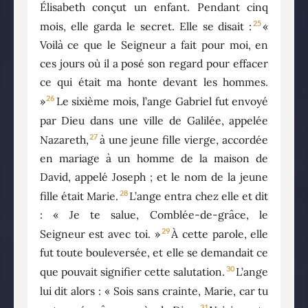
Élisabeth conçut un enfant. Pendant cinq
25
mois, elle garda le secret. Elle se disait :
«
Voilà ce que le Seigneur a fait pour moi, en
ces jours où il a posé son regard pour effacer
ce qui était ma honte devant les hommes.
26
»
Le sixième mois, l’ange Gabriel fut envoyé
par Dieu dans une ville de Galilée, appelée
27
Nazareth,
à une jeune fille vierge, accordée
en mariage à un homme de la maison de
David, appelé Joseph ; et le nom de la jeune
28
fille était Marie.
L’ange entra chez elle et dit
: « Je te salue, Comblée-de-grâce, le
29
Seigneur est avec toi. »
À cette parole, elle
fut toute bouleversée, et elle se demandait ce
30
que pouvait signifier cette salutation.
L’ange
lui dit alors : « Sois sans crainte, Marie, car tu
31