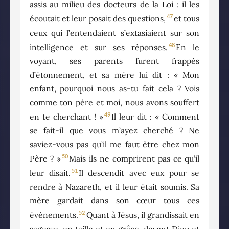
assis au milieu des docteurs de la Loi : il les
47
écoutait et leur posait des questions,
et tous
ceux qui l’entendaient s’extasiaient sur son
48
intelligence et sur ses réponses.
En le
voyant, ses parents furent frappés
d’étonnement, et sa mère lui dit : « Mon
enfant, pourquoi nous as-tu fait cela ? Vois
comme ton père et moi, nous avons souffert
49
en te cherchant ! »
Il leur dit : « Comment
se fait-il que vous m’ayez cherché ? Ne
saviez-vous pas qu’il me faut être chez mon
50
Père ? »
Mais ils ne comprirent pas ce qu’il
51
leur disait.
Il descendit avec eux pour se
rendre à Nazareth, et il leur était soumis. Sa
mère gardait dans son cœur tous ces
52
événements.
Quant à Jésus, il grandissait en
sagesse, en taille et en grâce, devant Dieu et