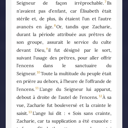
7
Seigneur de façon irréprochable.
Ils
n’avaient pas d’enfant, car Élisabeth était
stérile et, de plus, ils étaient l’un et l’autre
8
avancés en âge.
Or, tandis que Zacharie,
durant la période attribuée aux prêtres de
son groupe, assurait le service du culte
9
devant Dieu,
il fut désigné par le sort,
suivant l’usage des prêtres, pour aller offrir
l’encens dans le sanctuaire du
10
Seigneur.
Toute la multitude du peuple était
en prière au dehors, à l’heure de l’offrande de
11
l’encens.
L’ange du Seigneur lui apparut,
12
debout à droite de l’autel de l’encens.
À sa
vue, Zacharie fut bouleversé et la crainte le
13
saisit.
L’ange lui dit : « Sois sans crainte,
Zacharie, car ta supplication a été exaucée :