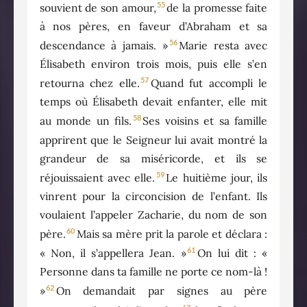
55
souvient de son amour,
de la promesse faite
à nos pères, en faveur d’Abraham et sa
56
descendance à jamais. »
Marie resta avec
Élisabeth environ trois mois, puis elle s’en
57
retourna chez elle.
Quand fut accompli le
temps où Élisabeth devait enfanter, elle mit
58
au monde un fils.
Ses voisins et sa famille
apprirent que le Seigneur lui avait montré la
grandeur de sa miséricorde, et ils se
59
réjouissaient avec elle.
Le huitième jour, ils
vinrent pour la circoncision de l’enfant. Ils
voulaient l’appeler Zacharie, du nom de son
60
père.
Mais sa mère prit la parole et déclara :
61
« Non, il s’appellera Jean. »
On lui dit : «
Personne dans ta famille ne porte ce nom-là !
62
»
On demandait par signes au père