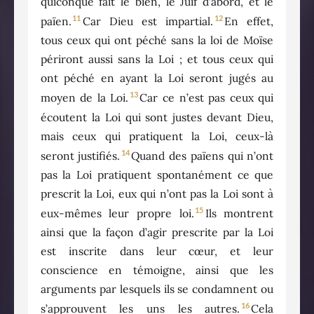
quiconque fait le bien, le Juif d’abord, et le
11
12
païen.
Car Dieu est impartial.
En effet,
tous ceux qui ont péché sans la loi de Moïse
périront aussi sans la Loi ; et tous ceux qui
ont péché en ayant la Loi seront jugés au
13
moyen de la Loi.
Car ce n’est pas ceux qui
écoutent la Loi qui sont justes devant Dieu,
mais ceux qui pratiquent la Loi, ceux-là
14
seront justifiés.
Quand des païens qui n’ont
pas la Loi pratiquent spontanément ce que
prescrit la Loi, eux qui n’ont pas la Loi sont à
15
eux-mêmes leur propre loi.
Ils montrent
ainsi que la façon d’agir prescrite par la Loi
est inscrite dans leur cœur, et leur
conscience en témoigne, ainsi que les
arguments par lesquels ils se condamnent ou
16
s’approuvent les uns les autres.
Cela