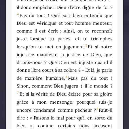
il donc empêcher Dieu d’être digne de foi ?
4
Pas du tout ! Qu’il soit bien entendu que
Dieu est véridique et tout homme menteur,
comme il est écrit : Ainsi, on te reconnaît
juste lorsque tu parles, et tu triomphes
5
lorsqu’on te met en jugement.
Et si notre
injustice manifeste la justice de Dieu, que
dirons-nous ? Que Dieu est injuste quand il
donne libre cours à sa colère ? – Et là, je parle
6
de manière humaine.
Mais pas du tout !
Sinon, comment Dieu jugera-t-il le monde ?
7
Et si la vérité de Dieu éclate pour sa gloire
grâce à mon mensonge, pourquoi suis-je
8
encore condamné comme pécheur ?
Faut-il
dire : « Faisons le mal pour qu’il en sorte du
bien », comme certains nous accusent