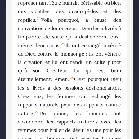
représentant l’être humain périssable ou bien
des volatiles, des quadrupèdes et des
24
reptiles.
Voilà pourquoi, à cause des
convoitises de leurs cœurs, Dieu les a livrés à
l’impureté, de sorte qu’ils déshonorent eux-
25
mêmes leur corps.
Ils ont échangé la vérité
de Dieu contre le mensonge ; ils ont vénéré
la création et lui ont rendu un culte plutôt
qu’à son Créateur, lui qui est béni
26
éternellement. Amen.
C’est pourquoi Dieu
les a livrés à des passions déshonorantes.
Chez eux, les femmes ont échangé les
rapports naturels pour des rapports contre
27
nature.
De même, les hommes ont
abandonné les rapports naturels avec les
femmes pour brûler de désir les uns pour les
autres ; les hommes font avec les hommes