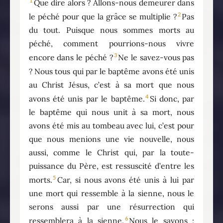
1
Que dire alors ? Allons-nous demeurer dans
2
le péché pour que la grâce se multiplie ?
Pas
du tout. Puisque nous sommes morts au
péché, comment pourrions-nous vivre
3
encore dans le péché ?
Ne le savez-vous pas
? Nous tous qui par le baptême avons été unis
au Christ Jésus, c’est à sa mort que nous
4
avons été unis par le baptême.
Si donc, par
le baptême qui nous unit à sa mort, nous
avons été mis au tombeau avec lui, c’est pour
que nous menions une vie nouvelle, nous
aussi, comme le Christ qui, par la toute-
puissance du Père, est ressuscité d’entre les
5
morts.
Car, si nous avons été unis à lui par
une mort qui ressemble à la sienne, nous le
serons aussi par une résurrection qui
6
ressemblera à la sienne.
Nous le savons :