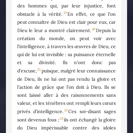
des hommes qui, par leur injustice, font
19
obstacle à la vérité.
En effet, ce que l’on
peut connaître de Dieu est clair pour eux, car
20
Dieu le leur a montré clairement.
Depuis la
création du monde, on peut voir avec
l’intelligence, à travers les œuvres de Dieu, ce
qui de lui est invisible : sa puissance éternelle
et sa divinité. Ils n’ont donc pas
21
d’excuse,
puisque, malgré leur connaissance
de Dieu, ils ne lui ont pas rendu la gloire et
l’action de grâce que l’on doit à Dieu. Ils se
sont laissé aller à des raisonnements sans
valeur, et les ténèbres ont rempli leurs cœurs
22
privés d’intelligence.
Ces soi-disant sages
23
sont devenus fous ;
ils ont échangé la gloire
du Dieu impérissable contre des idoles