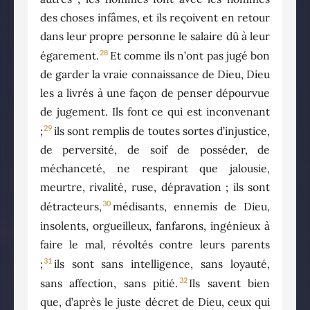
des choses infâmes, et ils reçoivent en retour
dans leur propre personne le salaire dû à leur
28
égarement.
Et comme ils n’ont pas jugé bon
de garder la vraie connaissance de Dieu, Dieu
les a livrés à une façon de penser dépourvue
de jugement. Ils font ce qui est inconvenant
29
;
ils sont remplis de toutes sortes d’injustice,
de perversité, de soif de posséder, de
méchanceté, ne respirant que jalousie,
meurtre, rivalité, ruse, dépravation ; ils sont
30
détracteurs,
médisants, ennemis de Dieu,
insolents, orgueilleux, fanfarons, ingénieux à
faire le mal, révoltés contre leurs parents
31
;
ils sont sans intelligence, sans loyauté,
32
sans affection, sans pitié.
Ils savent bien
que, d’après le juste décret de Dieu, ceux qui