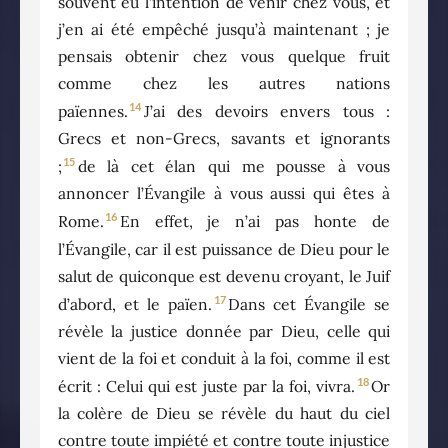
souvent eu l’intention de venir chez vous, et
j’en ai été empêché jusqu’à maintenant ; je
pensais obtenir chez vous quelque fruit
comme chez les autres nations
14
païennes.
J’ai des devoirs envers tous :
Grecs et non-Grecs, savants et ignorants
15
;
de là cet élan qui me pousse à vous
annoncer l’Évangile à vous aussi qui êtes à
16
Rome.
En effet, je n’ai pas honte de
l’Évangile, car il est puissance de Dieu pour le
salut de quiconque est devenu croyant, le Juif
17
d’abord, et le païen.
Dans cet Évangile se
révèle la justice donnée par Dieu, celle qui
vient de la foi et conduit à la foi, comme il est
18
écrit : Celui qui est juste par la foi, vivra.
Or
la colère de Dieu se révèle du haut du ciel
contre toute impiété et contre toute injustice