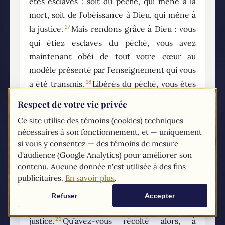
êtes esclaves : soit du péché, qui mène à la
mort, soit de l’obéissance à Dieu, qui mène à
17
la justice.
Mais rendons grâce à Dieu : vous
qui étiez esclaves du péché, vous avez
maintenant obéi de tout votre cœur au
modèle présenté par l’enseignement qui vous
18
a été transmis.
Libérés du péché, vous êtes
19
devenus esclaves de la justice.
J’emploie un
Respect de votre vie privée
langage humain, adapté à votre faiblesse.
Ce site utilise des témoins (cookies) techniques
Vous aviez mis les membres de votre corps au
nécessaires à son fonctionnement, et — uniquement
service de l’impureté et du désordre, ce qui
si vous y consentez — des témoins de mesure
mène au désordre ; de la même manière,
d'audience (Google Analytics) pour améliorer son
mettez-les à présent au service de la justice,
contenu. Aucune donnée n'est utilisée à des fins
publicitaires.
En savoir plus
.
20
ce qui mène à la sainteté.
Quand vous étiez
esclaves du péché, vous étiez libres par
Refuser
Accepter
rapport aux exigences de la
21
justice.
Qu’avez-vous récolté alors, à