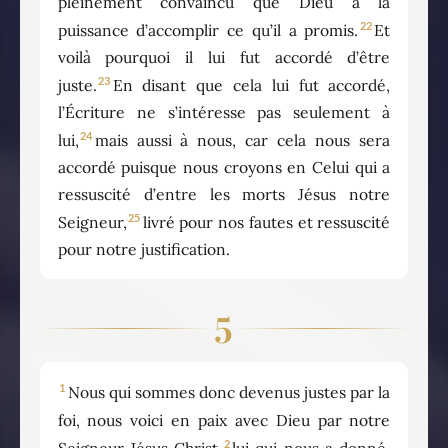
pleinement convaincu que Dieu a la
22
puissance d’accomplir ce qu’il a promis.
Et
voilà pourquoi il lui fut accordé d’être
23
juste.
En disant que cela lui fut accordé,
l’Écriture ne s’intéresse pas seulement à
24
lui,
mais aussi à nous, car cela nous sera
accordé puisque nous croyons en Celui qui a
ressuscité d’entre les morts Jésus notre
25
Seigneur,
livré pour nos fautes et ressuscité
pour notre justification.
5
1
Nous qui sommes donc devenus justes par la
foi, nous voici en paix avec Dieu par notre
2
Seigneur Jésus Christ,
lui qui nous a donné,