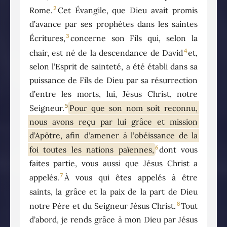
2
Rome.
Cet Évangile, que Dieu avait promis
d’avance par ses prophètes dans les saintes
3
Écritures,
concerne son Fils qui, selon la
4
chair, est né de la descendance de David
et,
selon l’Esprit de sainteté, a été établi dans sa
puissance de Fils de Dieu par sa résurrection
d’entre les morts, lui, Jésus Christ, notre
5
Seigneur.
Pour que son nom soit reconnu,
nous avons reçu par lui grâce et mission
d’Apôtre, afin d’amener à l’obéissance de la
6
foi toutes les nations païennes,
dont vous
faites partie, vous aussi que Jésus Christ a
7
appelés.
À vous qui êtes appelés à être
saints, la grâce et la paix de la part de Dieu
8
notre Père et du Seigneur Jésus Christ.
Tout
d’abord, je rends grâce à mon Dieu par Jésus