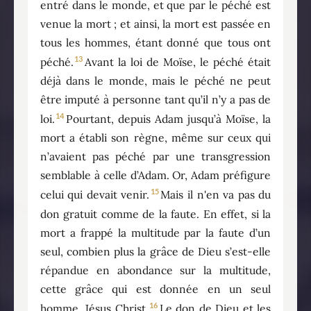
entré dans le monde, et que par le péché est
venue la mort ; et ainsi, la mort est passée en
tous les hommes, étant donné que tous ont
13
péché.
Avant la loi de Moïse, le péché était
déjà dans le monde, mais le péché ne peut
être imputé à personne tant qu’il n’y a pas de
14
loi.
Pourtant, depuis Adam jusqu’à Moïse, la
mort a établi son règne, même sur ceux qui
n’avaient pas péché par une transgression
semblable à celle d’Adam. Or, Adam préfigure
15
celui qui devait venir.
Mais il n'en va pas du
don gratuit comme de la faute. En effet, si la
mort a frappé la multitude par la faute d’un
seul, combien plus la grâce de Dieu s’est-elle
répandue en abondance sur la multitude,
cette grâce qui est donnée en un seul
16
homme, Jésus Christ.
Le don de Dieu et les