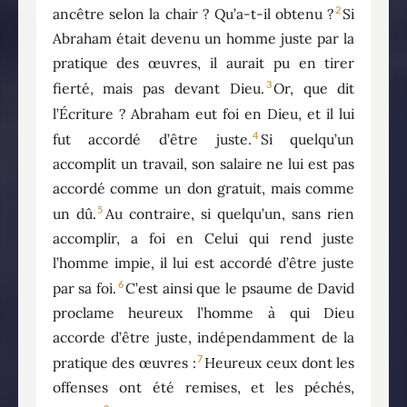
2
ancêtre selon la chair ? Qu’a-t-il obtenu ?
Si
Abraham était devenu un homme juste par la
pratique des œuvres, il aurait pu en tirer
3
fierté, mais pas devant Dieu.
Or, que dit
l’Écriture ? Abraham eut foi en Dieu, et il lui
4
fut accordé d’être juste.
Si quelqu’un
accomplit un travail, son salaire ne lui est pas
accordé comme un don gratuit, mais comme
5
un dû.
Au contraire, si quelqu’un, sans rien
accomplir, a foi en Celui qui rend juste
l’homme impie, il lui est accordé d’être juste
6
par sa foi.
C’est ainsi que le psaume de David
proclame heureux l’homme à qui Dieu
accorde d’être juste, indépendamment de la
7
pratique des œuvres :
Heureux ceux dont les
offenses ont été remises, et les péchés,