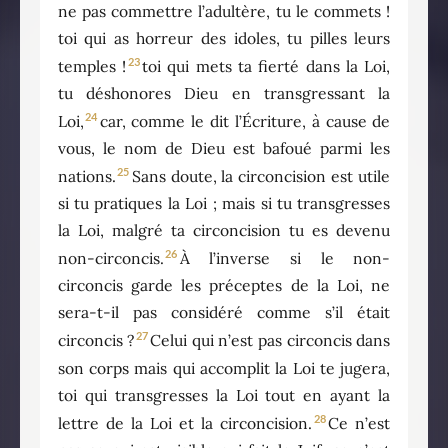
ne pas commettre l’adultère, tu le commets !
toi qui as horreur des idoles, tu pilles leurs
23
temples !
toi qui mets ta fierté dans la Loi,
tu déshonores Dieu en transgressant la
24
Loi,
car, comme le dit l’Écriture, à cause de
vous, le nom de Dieu est bafoué parmi les
25
nations.
Sans doute, la circoncision est utile
si tu pratiques la Loi ; mais si tu transgresses
la Loi, malgré ta circoncision tu es devenu
26
non-circoncis.
À l’inverse si le non-
circoncis garde les préceptes de la Loi, ne
sera-t-il pas considéré comme s’il était
27
circoncis ?
Celui qui n’est pas circoncis dans
son corps mais qui accomplit la Loi te jugera,
toi qui transgresses la Loi tout en ayant la
28
lettre de la Loi et la circoncision.
Ce n’est