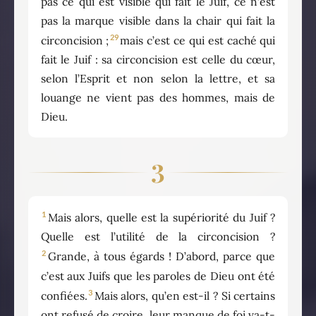
pas ce qui est visible qui fait le Juif, ce n’est
pas la marque visible dans la chair qui fait la
29
circoncision ;
mais c’est ce qui est caché qui
fait le Juif : sa circoncision est celle du cœur,
selon l’Esprit et non selon la lettre, et sa
louange ne vient pas des hommes, mais de
Dieu.
3
1
Mais alors, quelle est la supériorité du Juif ?
Quelle est l’utilité de la circoncision ?
2
Grande, à tous égards ! D’abord, parce que
c’est aux Juifs que les paroles de Dieu ont été
3
confiées.
Mais alors, qu’en est-il ? Si certains
ont refusé de croire, leur manque de foi va-t-