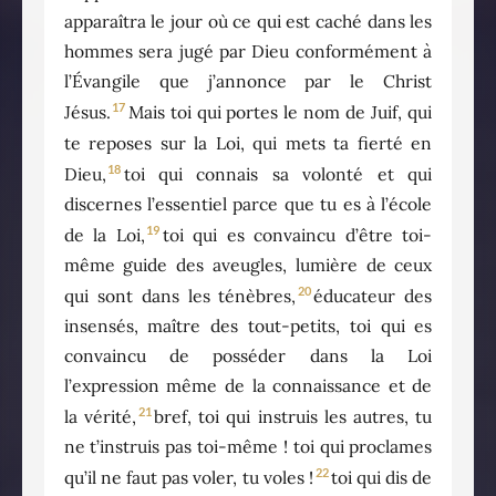
apparaîtra le jour où ce qui est caché dans les
hommes sera jugé par Dieu conformément à
l’Évangile que j’annonce par le Christ
17
Jésus.
Mais toi qui portes le nom de Juif, qui
te reposes sur la Loi, qui mets ta fierté en
18
Dieu,
toi qui connais sa volonté et qui
discernes l’essentiel parce que tu es à l’école
19
de la Loi,
toi qui es convaincu d’être toi-
même guide des aveugles, lumière de ceux
20
qui sont dans les ténèbres,
éducateur des
insensés, maître des tout-petits, toi qui es
convaincu de posséder dans la Loi
l’expression même de la connaissance et de
21
la vérité,
bref, toi qui instruis les autres, tu
ne t’instruis pas toi-même ! toi qui proclames
22
qu’il ne faut pas voler, tu voles !
toi qui dis de