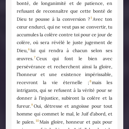
bonté, de longanimité et de patience, en
refusant de reconnaître que cette bonté de
5
Dieu te pousse à la conversion ?
Avec ton
cœur endurci, qui ne veut pas se convertir, tu
accumules la colère contre toi pour ce jour de
colère, où sera révélé le juste jugement de
6
Dieu,
lui qui rendra à chacun selon ses
7
œuvres.
Ceux qui font le bien avec
persévérance et recherchent ainsi la gloire,
l’honneur et une existence impérissable,
8
recevront la vie éternelle ;
mais les
intrigants, qui se refusent à la vérité pour se
donner à l’injustice, subiront la colère et la
9
fureur.
Oui, détresse et angoisse pour tout
homme qui commet le mal, le Juif d’abord, et
10
le païen.
Mais gloire, honneur et paix pour