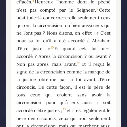
8
effacés.
Heureux l’homme dont le péché
9
n’est pas compté par le Seigneur.
Cette
béatitude-là concerne-t-elle seulement ceux
qui ont la circoncision, ou bien aussi ceux qui
ne l’ont pas ? Nous disons, en effet : « C’est
pour sa foi qu’il a été accordé à Abraham
10
d’être juste. »
Et quand cela lui fut-il
accordé ? Après la circoncision ? ou avant ?
11
Non pas après, mais avant.
Et il reçut le
signe de la circoncision comme la marque de
la justice obtenue par la foi avant d’être
circoncis. De cette façon, il est le père de
tous ceux qui croient sans avoir la
circoncision, pour qu’à eux aussi, il soit
12
accordé d’être justes ;
et il est également le
père des circoncis, ceux qui non seulement
ont la circoncision, mais qui marchent aussi