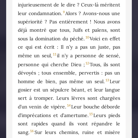
injurieusement de le dire ? Ceux-là méritent
9
leur condamnation.
Alors ? Avons-nous une
supériorité ? Pas entièrement ! Nous avons
déjà montré que tous, Juifs et païens, sont
10
sous la domination du péché.
Voici en effet
ce qui est écrit : Il n’y a pas un juste, pas
11
même un seul,
il n’y a personne de sensé,
12
personne qui cherche Dieu ;
Tous, ils sont
dévoyés ; tous ensemble, pervertis : pas un
13
homme de bien, pas même un seul.
Leur
gosier est un sépulcre béant, et leur langue
sert à tromper. Leurs lèvres sont chargées
14
d’un venin de vipère.
Leur bouche déborde
15
d’imprécations et d’amertume.
Leurs pieds
sont rapides quand ils vont répandre le
16
sang.
Sur leurs chemins, ruine et misère