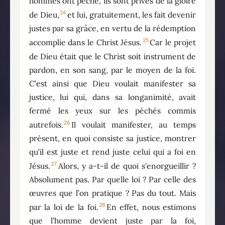
hommes ont péché, ils sont privés de la gloire
24
de Dieu,
et lui, gratuitement, les fait devenir
justes par sa grâce, en vertu de la rédemption
25
accomplie dans le Christ Jésus.
Car le projet
de Dieu était que le Christ soit instrument de
pardon, en son sang, par le moyen de la foi.
C’est ainsi que Dieu voulait manifester sa
justice, lui qui, dans sa longanimité, avait
fermé les yeux sur les péchés commis
26
autrefois.
Il voulait manifester, au temps
présent, en quoi consiste sa justice, montrer
qu’il est juste et rend juste celui qui a foi en
27
Jésus.
Alors, y a-t-il de quoi s'enorgueillir ?
Absolument pas. Par quelle loi ? Par celle des
œuvres que l’on pratique ? Pas du tout. Mais
28
par la loi de la foi.
En effet, nous estimons
que l’homme devient juste par la foi,