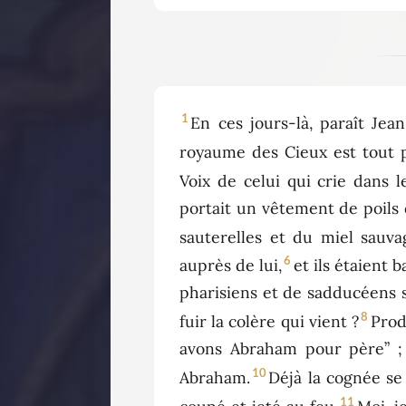
1
En ces jours-là, paraît Jea
royaume des Cieux est tout 
Voix de celui qui crie dans 
portait un vêtement de poils 
sauterelles et du miel sauva
6
auprès de lui,
et ils étaient 
pharisiens et de sadducéens s
8
fuir la colère qui vient ?
Prod
avons Abraham pour père” ; c
10
Abraham.
Déjà la cognée se 
11