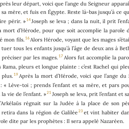
près leur départ, voici que l’ange du Seigneur apparaît
t sa mère, et fuis en Égypte. Reste là-bas jusqu’à ce qu
14
re périr. »
Joseph se leva ; dans la nuit, il prit l’en
 la mort d’Hérode, pour que soit accomplie la parole
16
é mon fils.
Alors Hérode, voyant que les mages s’éta
 tuer tous les enfants jusqu’à l’âge de deux ans à Be
17
it préciser par les mages.
Alors fut accomplie la par
s Rama, pleurs et longue plainte : c’est Rachel qui pl
19
 plus.
Après la mort d’Hérode, voici que l’ange du
t : « Lève-toi ; prends l’enfant et sa mère, et pars pou
21
la vie de l’enfant. »
Joseph se leva, prit l’enfant et s
’Arkélaüs régnait sur la Judée à la place de son pè
23
 retira dans la région de Galilée
et vint habiter da
ole dite par les prophètes : Il sera appelé Nazaréen.