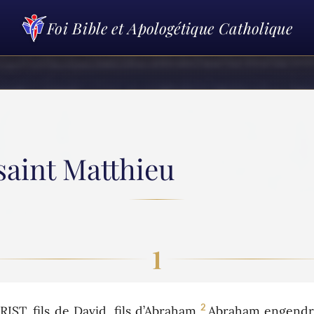
Foi Bible et Apologétique Catholique
saint Matthieu
1
2
T, fils de David, fils d’Abraham.
Abraham engendra