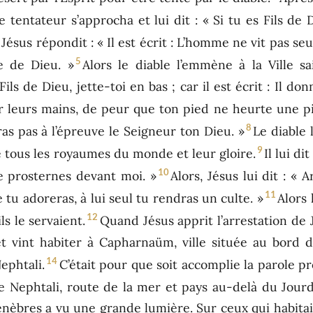
e tentateur s’approcha et lui dit : « Si tu es Fils de
 Jésus répondit : « Il est écrit : L’homme ne vit pas s
5
e de Dieu. »
Alors le diable l’emmène à la Ville 
s Fils de Dieu, jette-toi en bas ; car il est écrit : Il 
sur leurs mains, de peur que ton pied ne heurte une pi
8
ras pas à l’épreuve le Seigneur ton Dieu. »
Le diable
9
 tous les royaumes du monde et leur gloire.
Il lui di
10
e prosternes devant moi. »
Alors, Jésus lui dit : « A
11
 tu adoreras, à lui seul tu rendras un culte. »
Alors 
12
ls le servaient.
Quand Jésus apprit l’arrestation de J
et vint habiter à Capharnaüm, ville située au bord d
14
ephtali.
C’était pour que soit accomplie la parole p
 Nephtali, route de la mer et pays au-delà du Jourda
ténèbres a vu une grande lumière. Sur ceux qui habitai