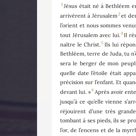
1
Jésus était né à Bethléem e
2
arrivèrent à Jérusalem
et de
l’orient et nous sommes venus
4
tout Jérusalem avec lui.
Il r
5
naître le Christ.
Ils lui répo
Bethléem, terre de Juda, tu n’
sera le berger de mon peuple
quelle date l’étoile était appa
précision sur l’enfant. Et qua
9
devant lui. »
Après avoir enten
jusqu’à ce qu’elle vienne s’ar
réjouirent d’une très grande 
tombant à ses pieds, ils se pro
l’or, de l’encens et de la myrr