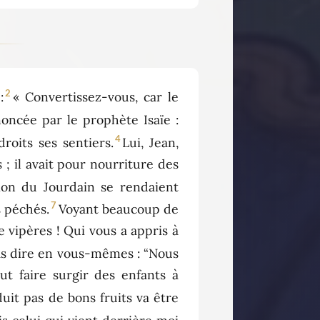
2
:
« Convertissez-vous, car le
noncée par le prophète Isaïe :
4
roits ses sentiers.
Lui, Jean,
; il avait pour nourriture des
gion du Jourdain se rendaient
7
s péchés.
Voyant beaucoup de
 vipères ! Qui vous a appris à
as dire en vous-mêmes : “Nous
ut faire surgir des enfants à
duit pas de bons fruits va être