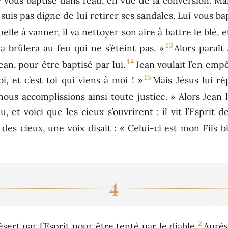
e vous baptise dans l’eau, en vue de la conversion. Ma
 suis pas digne de lui retirer ses sandales. Lui vous bap
pelle à vanner, il va nettoyer son aire à battre le blé, 
13
 la brûlera au feu qui ne s’éteint pas. »
Alors paraît 
14
an, pour être baptisé par lui.
Jean voulait l’en empê
15
i, et c’est toi qui viens à moi ! »
Mais Jésus lui ré
us accomplissions ainsi toute justice. » Alors Jean le
au, et voici que les cieux s’ouvrirent : il vit l’Esp
 des cieux, une voix disait : « Celui-ci est mon Fils 
4
2
sert par l’Esprit pour être tenté par le diable.
Après