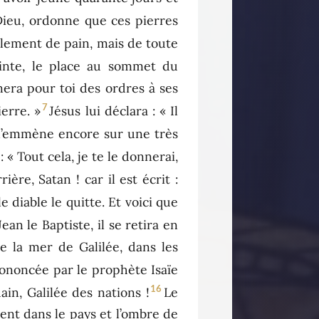
 Dieu, ordonne que ces pierres
eulement de pain, mais de toute
sainte, le place au sommet du
donnera pour toi des ordres à ses
7
erre. »
Jésus lui déclara : « Il
 l’emmène encore sur une très
t : « Tout cela, je te le donnerai,
rrière, Satan ! car il est écrit :
le diable le quitte. Et voici que
ean le Baptiste, il se retira en
e la mer de Galilée, dans les
rononcée par le prophète Isaïe
16
in, Galilée des nations !
Le
ent dans le pays et l’ombre de