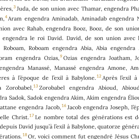
3
ères,
Juda, de son union avec Thamar, engendra Pha
4
m,
Aram engendra Aminadab, Aminadab engendra N
nion avec Rahab, engendra Booz, Booz, de son unio
é engendra le roi David. David, de son union avec
 Roboam, Roboam engendra Abia, Abia engendra 
9
oram engendra Ozias,
Ozias engendra Joatham, J
 engendra Manassé, Manassé engendra Amone, Amo
12
res à l’époque de l’exil à Babylone.
Après l’exil 
13
a Zorobabel,
Zorobabel engendra Abioud, Abioud
ra Sadok, Sadok engendra Akim, Akim engendra Élio
16
attane engendra Jacob,
Jacob engendra Joseph, l’é
17
lle Christ.
Le nombre total des générations est d
depuis David jusqu’à l’exil à Babylone, quatorze générat
18
érations.
Or, voici comment fut engendré Jésus Chri