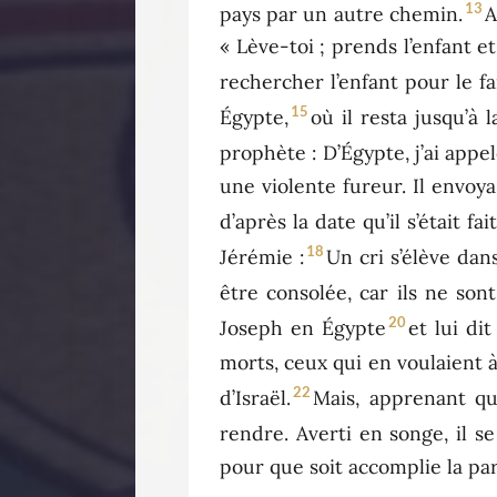
13
pays par un autre chemin.
A
« Lève-toi ; prends l’enfant e
rechercher l’enfant pour le fai
15
Égypte,
où il resta jusqu’à
prophète : D’Égypte, j’ai appel
une violente fureur. Il envoya
d’après la date qu’il s’était fa
18
Jérémie :
Un cri s’élève dan
être consolée, car ils ne sont
20
Joseph en Égypte
et lui di
morts, ceux qui en voulaient à 
22
d’Israël.
Mais, apprenant qu
rendre. Averti en songe, il se
pour que soit accomplie la par