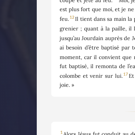
coupé et jeté au feu.
Moi, j
est plus fort que moi, et je ne
12
feu.
Il tient dans sa main la 
grenier ; quant à la paille, il
jusqu’au Jourdain auprès de Je
ai besoin d’être baptisé par to
moment, car il convient que no
fut baptisé, il remonta de l’e
17
colombe et venir sur lui.
Et
joie. »
1
Alors Jésus fut conduit au dé