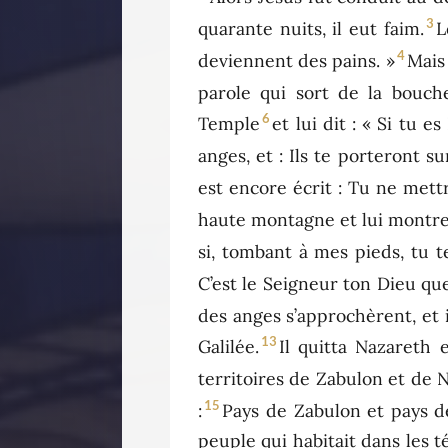
3
quarante nuits, il eut faim.
L
4
deviennent des pains. »
Mais
parole qui sort de la bouch
6
Temple
et lui dit : « Si tu e
anges, et : Ils te porteront 
est encore écrit : Tu ne mett
haute montagne et lui montre
si, tombant à mes pieds, tu t
C’est le Seigneur ton Dieu que
des anges s’approchèrent, et i
13
Galilée.
Il quitta Nazareth 
territoires de Zabulon et de N
15
:
Pays de Zabulon et pays de
peuple qui habitait dans les 