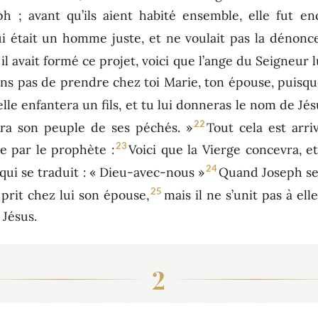
 ; avant qu’ils aient habité ensemble, elle fut ence
i était un homme juste, et ne voulait pas la dénonc
 avait formé ce projet, voici que l’ange du Seigneur lu
ains pas de prendre chez toi Marie, ton épouse, puisq
elle enfantera un fils, et tu lui donneras le nom de Jés
22
vera son peuple de ses péchés. »
Tout cela est arri
23
e par le prophète :
Voici que la Vierge concevra, et 
24
ui se traduit : « Dieu-avec-nous »
Quand Joseph se r
25
l prit chez lui son épouse,
mais il ne s’unit pas à ell
 Jésus.
2