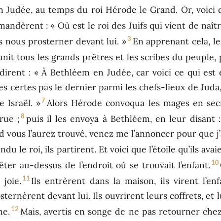
n Judée, au temps du roi Hérode le Grand. Or, voici
mandèrent : « Où est le roi des Juifs qui vient de naît
3
 nous prosterner devant lui. »
En apprenant cela, le
éunit tous les grands prêtres et les scribes du peuple
ndirent : « À Bethléem en Judée, car voici ce qui est 
es certes pas le dernier parmi les chefs-lieux de Juda, 
7
 Israël. »
Alors Hérode convoqua les mages en secr
8
rue ;
puis il les envoya à Bethléem, en leur disant 
nd vous l’aurez trouvé, venez me l’annoncer pour que j’
du le roi, ils partirent. Et voici que l’étoile qu’ils avai
10
rêter au-dessus de l’endroit où se trouvait l’enfant.
11
joie.
Ils entrèrent dans la maison, ils virent l’e
sternèrent devant lui. Ils ouvrirent leurs coffrets, et l
12
he.
Mais, avertis en songe de ne pas retourner chez