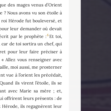
 que des mages venus d’Orient
re ? Nous avons vu son étoile à
 roi Hérode fut bouleversé, et
, pour leur demander où devait
6
écrit par le prophète :
Et toi,
car de toi sortira un chef, qui
et pour leur faire préciser à
: « Allez vous renseigner avec
aille, moi aussi, me prosterner
ent vue à l’orient les précédait,
Quand ils virent l’étoile, ils se
nfant avec Marie sa mère ; et,
ui offrirent leurs présents : de
 Hérode, ils regagnèrent leur