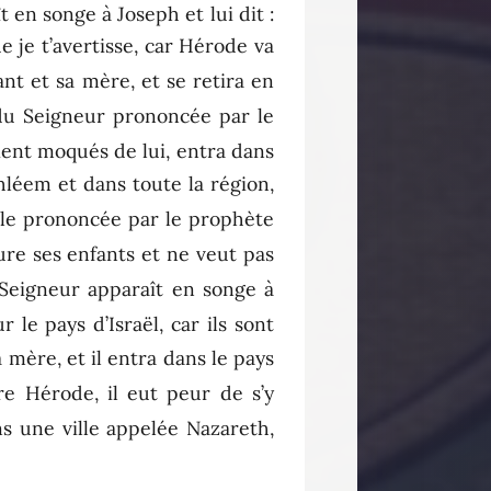
 en songe à Joseph et lui dit :
e je t’avertisse, car Hérode va
fant et sa mère, et se retira en
 du Seigneur prononcée par le
ient moqués de lui, entra dans
thléem et dans toute la région,
ole prononcée par le prophète
eure ses enfants et ne veut pas
 Seigneur apparaît en songe à
r le pays d’Israël, car ils sont
a mère, et il entra dans le pays
re Hérode, il eut peur de s’y
ns une ville appelée Nazareth,