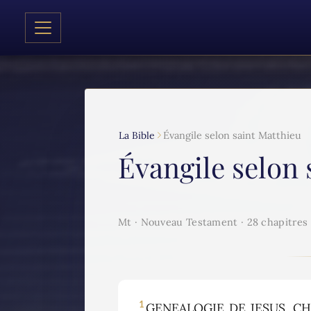
La Bible
Évangile selon saint Matthieu
Évangile selon 
Mt · Nouveau Testament · 28 chapitres
1
GENEALOGIE DE JESUS, CHRIS