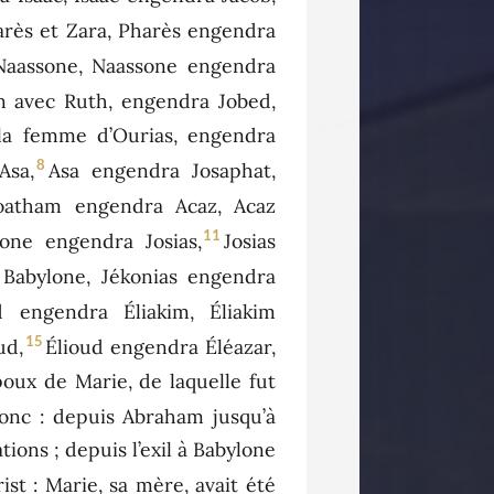
rès et Zara, Pharès engendra
aassone, Naassone engendra
n avec Ruth, engendra Jobed,
 la femme d’Ourias, engendra
8
Asa,
Asa engendra Josaphat,
oatham engendra Acaz, Acaz
11
ne engendra Josias,
Josias
à Babylone, Jékonias engendra
 engendra Éliakim, Éliakim
15
ud,
Élioud engendra Éléazar,
poux de Marie, de laquelle fut
onc : depuis Abraham jusqu’à
ions ; depuis l’exil à Babylone
st : Marie, sa mère, avait été