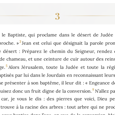
3
n le Baptiste, qui proclame dans le désert de Judée 
3
proche. »
Jean est celui que désignait la parole pro
le désert : Préparez le chemin du Seigneur, rendez d
de chameau, et une ceinture de cuir autour des reins 
5
ge.
Alors Jérusalem, toute la Judée et toute la ré
baptisés par lui dans le Jourdain en reconnaissant leur
e présenter à son baptême, il leur dit : « Engeance de
9
uisez donc un fruit digne de la conversion.
N’allez p
ar, je vous le dis : des pierres que voici, Dieu pe
trouve à la racine des arbres : tout arbre qui ne pro