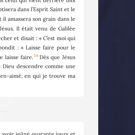
is celui qui vient derrière moi
tisera dans l’Esprit Saint et le
et il amassera son grain dans le
Jésus. Il était venu de Galilée
cher et disait : « C’est moi qui
pondit : « Laisse faire pour le
16
 laisse faire.
Dès que Jésus
rit de Dieu descendre comme une
bien-aimé, en qui je trouve ma
 avoir jeûné quarante jours et