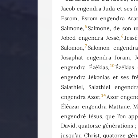
Jacob engendra Juda et ses fr
Esrom, Esrom engendra Ara
5
Salmone,
Salmone, de son u
6
Jobed engendra Jessé,
Jess
7
Salomon,
Salomon engendra
Josaphat engendra Joram, J
10
engendra Ézékias,
Ézékias
engendra Jékonias et ses frè
Salathiel, Salathiel engendr
14
engendra Azor,
Azor engend
Éléazar engendra Mattane, M
engendré Jésus, que l’on appe
David, quatorze générations ; 
jusqu’au Christ, quatorze gén