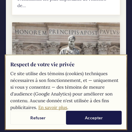
de...
Respect de votre vie privée
Ce site utilise des témoins (cookies) techniques
nécessaires à son fonctionnement, et — uniquement
Pour que nous soyons un
si vous y consentez — des témoins de mesure
Les catholiques affirment que la papauté est la
d'audience (Google Analytics) pour améliorer son
clé de l’unité des chrétiens - la source visible de
contenu. Aucune donnée n'est utilisée à des fins
l’unité pour le peuple de Dieu. Selon le Concile
publicitaires.
En savoir plus
.
Vatican II, Dieu...
Refuser
Accepter