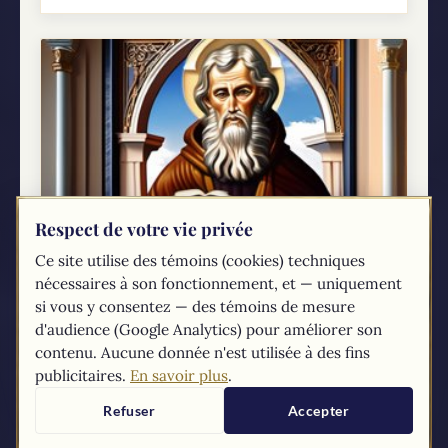
Respect de votre vie privée
Fête de saint Matthieu, apôtre et
Ce site utilise des témoins (cookies) techniques
évangéliste : 21 septembre
nécessaires à son fonctionnement, et — uniquement
Saint Matthieu, l'un des douze apôtres de Jésus,
si vous y consentez — des témoins de mesure
est une figure emblématique de la
d'audience (Google Analytics) pour améliorer son
transformation et de la grâce. Bien que les
contenu. Aucune donnée n'est utilisée à des fins
informations à son sujet soient fragmentaires,
publicitaires.
En savoir plus
.
l'Évangile nous...
Refuser
Accepter