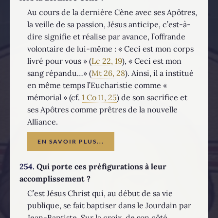
Au cours de la dernière Cène avec ses Apôtres,
la veille de sa passion, Jésus anticipe, c’est-à-
dire signifie et réalise par avance, l’offrande
volontaire de lui-même : « Ceci est mon corps
livré pour vous » (
Lc 22, 19
), « Ceci est mon
sang répandu…» (
Mt 26, 28
). Ainsi, il a institué
en même temps l’Eucharistie comme «
mémorial » (cf.
1 Co 11, 25
) de son sacrifice et
ses Apôtres comme prêtres de la nouvelle
Alliance.
EN SAVOIR PLUS...
254.
Qui porte ces préfigurations à leur
accomplissement ?
C’est Jésus Christ qui, au début de sa vie
publique, se fait baptiser dans le Jourdain par
Jean-Baptiste. Sur la croix, de son côté