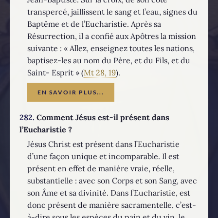
transpercé, jaillissent le sang et l’eau, signes du
Baptême et de l’Eucharistie. Après sa
Résurrection, il a confié aux Apôtres la mission
suivante : « Allez, enseignez toutes les nations,
baptisez-les au nom du Père, et du Fils, et du
Saint- Esprit » (
Mt 28, 19
).
EN SAVOIR PLUS...
282.
Comment Jésus est-il présent dans
l’Eucharistie ?
Jésus Christ est présent dans l’Eucharistie
d’une façon unique et incomparable. Il est
présent en effet de manière vraie, réelle,
substantielle : avec son Corps et son Sang, avec
son Âme et sa divinité. Dans l’Eucharistie, est
donc présent de manière sacramentelle, c’est-
à-dire sous les espèces du pain et du vin, le