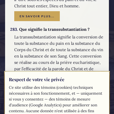
Christ tout entier, Dieu et homme.
EN SAVOIR PLUS...
283.
Que signifie la transsubstantiation ?
La transsubstantiation signifie la conversion de
toute la substance du pain en la substance du
Corps du Christ et de toute la substance du vin
en la substance de son Sang. Cette conversion
se réalise au cours de la prière eucharistique,
par l’efficacité de la parole du Christ et de
l’action de l’Esprit Saint. Toutefois, les
Respect de votre vie privée
apparences sensibles du pain et du vin, c’est-
Ce site utilise des témoins (cookies) techniques
à-dire les « espèces eucharistiques »,
nécessaires à son fonctionnement, et — uniquement
demeurent inchangées.
si vous y consentez — des témoins de mesure
EN SAVOIR PLUS...
d'audience (Google Analytics) pour améliorer son
contenu. Aucune donnée n'est utilisée à des fins