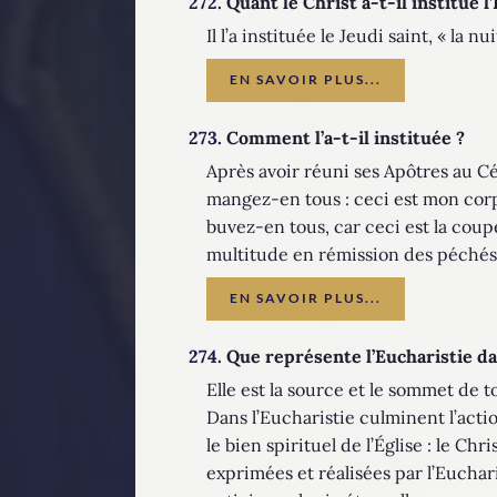
272.
Quant le Christ a-t-il institué l
Il l’a instituée le Jeudi saint, « la nu
EN SAVOIR PLUS...
273.
Comment l’a-t-il instituée ?
Après avoir réuni ses Apôtres au Cén
mangez-en tous : ceci est mon corps 
buvez-en tous, car ceci est la coupe
multitude en rémission des péchés.
EN SAVOIR PLUS...
274.
Que représente l’Eucharistie dans
Elle est la source et le sommet de t
Dans l’Eucharistie culminent l’acti
le bien spirituel de l’Église : le C
exprimées et réalisées par l’Euchari