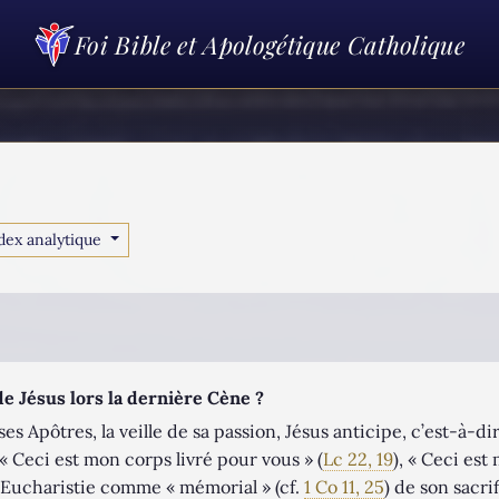
Foi Bible et Apologétique Catholique
dex analytique
 Jésus lors la dernière Cène ?
s Apôtres, la veille de sa passion, Jésus anticipe, c’est-à-dir
« Ceci est mon corps livré pour vous » (
Lc 22, 19
), « Ceci es
l’Eucharistie comme « mémorial » (cf.
1 Co 11, 25
) de son sacr