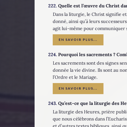
222.
Quelle est l’œuvre du Christ dan
Dans la liturgie, le Christ signifie
donné, ainsi qu’à leurs successeurs,
agit lui-même pour communiquer sa 
EN SAVOIR PLUS...
224.
Pourquoi les sacrements ? Combi
Les sacrements sont des signes sensib
donnée la vie divine. Ils sont au no
l’Ordre et le Mariage.
EN SAVOIR PLUS...
243.
Qu’est-ce que la liturgie des He
La liturgie des Heures, prière publi
que nous célébrons dans l’Eucharis
et d’autres textes bibliques, ainsi 