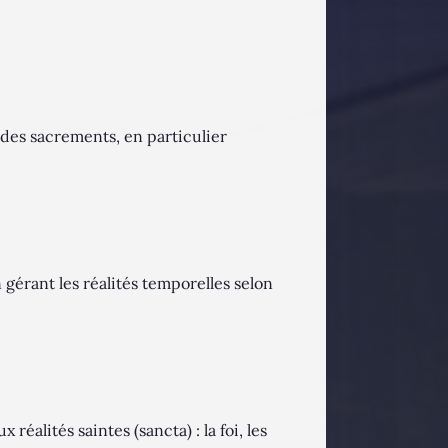
t des sacrements, en particulier
gérant les réalités temporelles selon
éalités saintes (sancta) : la foi, les