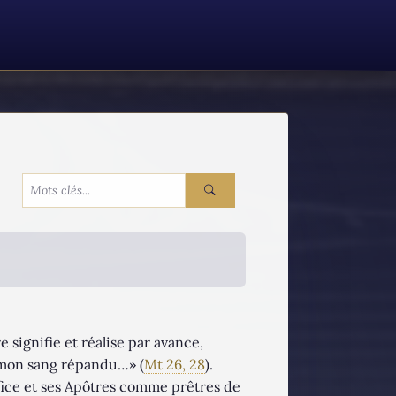
e signifie et réalise par avance,
t mon sang répandu…» (
Mt 26, 28
).
ifice et ses Apôtres comme prêtres de