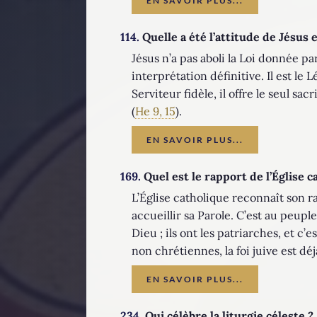
EN SAVOIR PLUS...
114.
Quelle a été l’attitude de Jésus e
Jésus n’a pas aboli la Loi donnée p
interprétation définitive. Il est le
Serviteur fidèle, il offre le seul s
(
He 9, 15
).
EN SAVOIR PLUS...
169.
Quel est le rapport de l’Église c
L’Église catholique reconnaît son ra
accueillir sa Parole. C’est au peuple 
Dieu ; ils ont les patriarches, et c’e
non chrétiennes, la foi juive est dé
EN SAVOIR PLUS...
234.
Qui célèbre la liturgie céleste ?