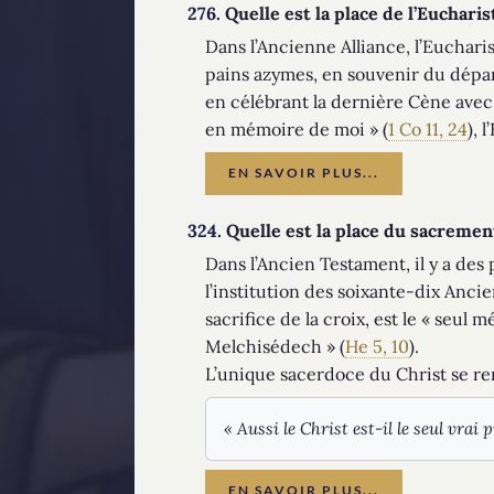
276.
Quelle est la place de l’Eucharis
Dans l’Ancienne Alliance, l’Euchari
pains azymes, en souvenir du départ
en célébrant la dernière Cène avec
en mémoire de moi » (
1 Co 11, 24
), 
EN SAVOIR PLUS...
324.
Quelle est la place du sacrement
Dans l’Ancien Testament, il y a des
l’institution des soixante-dix Ancie
sacrifice de la croix, est le « seul
Melchisédech » (
He 5, 10
).
L’unique sacerdoce du Christ se re
« Aussi le Christ est-il le seul vrai
EN SAVOIR PLUS...