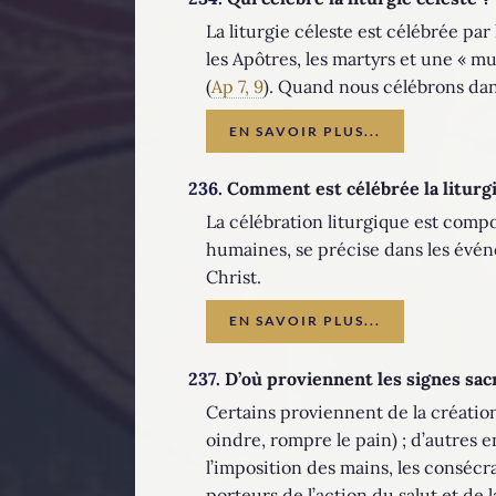
La liturgie céleste est célébrée par
les Apôtres, les martyrs et une « m
(
Ap 7, 9
). Quand nous célébrons dans
EN SAVOIR PLUS...
236.
Comment est célébrée la liturgi
La célébration liturgique est compo
humaines, se précise dans les évén
Christ.
EN SAVOIR PLUS...
237.
D’où proviennent les signes sac
Certains proviennent de la création (l
oindre, rompre le pain) ; d’autres en
l’imposition des mains, les consécra
porteurs de l’action du salut et de l