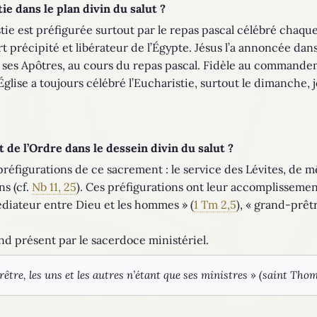
tie dans le plan divin du salut ?
stie est préfigurée surtout par le repas pascal célébré chaqu
 précipité et libérateur de l’Égypte. Jésus l’a annoncée dans
 ses Apôtres, au cours du repas pascal. Fidèle au commandem
l’Église a toujours célébré l’Eucharistie, surtout le dimanche,
 de l’Ordre dans le dessein divin du salut ?
 préfigurations de ce sacrement : le service des Lévites, de
ns (cf.
Nb 11, 25
). Ces préfigurations ont leur accomplissement
 médiateur entre Dieu et les hommes » (
1 Tm 2,5
), « grand-prêt
nd présent par le sacerdoce ministériel.
 prêtre, les uns et les autres n’étant que ses ministres » (saint Tho