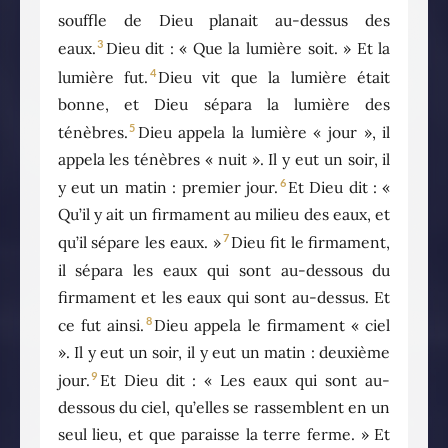
souffle de Dieu planait au-dessus des
3
eaux.
Dieu dit : « Que la lumière soit. » Et la
4
lumière fut.
Dieu vit que la lumière était
bonne, et Dieu sépara la lumière des
5
ténèbres.
Dieu appela la lumière « jour », il
appela les ténèbres « nuit ». Il y eut un soir, il
6
y eut un matin : premier jour.
Et Dieu dit : «
Qu’il y ait un firmament au milieu des eaux, et
7
qu’il sépare les eaux. »
Dieu fit le firmament,
il sépara les eaux qui sont au-dessous du
firmament et les eaux qui sont au-dessus. Et
8
ce fut ainsi.
Dieu appela le firmament « ciel
». Il y eut un soir, il y eut un matin : deuxième
9
jour.
Et Dieu dit : « Les eaux qui sont au-
dessous du ciel, qu’elles se rassemblent en un
seul lieu, et que paraisse la terre ferme. » Et