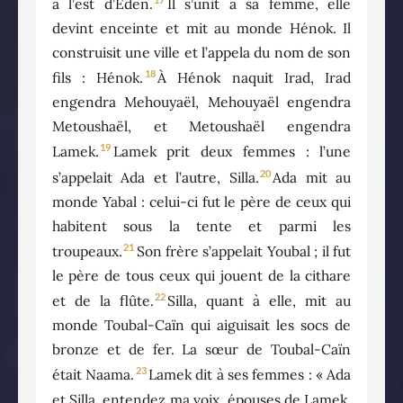
à l’est d’Éden.
Il s’unit à sa femme, elle
devint enceinte et mit au monde Hénok. Il
construisit une ville et l’appela du nom de son
18
fils : Hénok.
À Hénok naquit Irad, Irad
engendra Mehouyaël, Mehouyaël engendra
Metoushaël, et Metoushaël engendra
19
Lamek.
Lamek prit deux femmes : l’une
20
s’appelait Ada et l’autre, Silla.
Ada mit au
monde Yabal : celui-ci fut le père de ceux qui
habitent sous la tente et parmi les
21
troupeaux.
Son frère s’appelait Youbal ; il fut
le père de tous ceux qui jouent de la cithare
22
et de la flûte.
Silla, quant à elle, mit au
monde Toubal-Caïn qui aiguisait les socs de
bronze et de fer. La sœur de Toubal-Caïn
23
était Naama.
Lamek dit à ses femmes : « Ada
et Silla, entendez ma voix, épouses de Lamek,