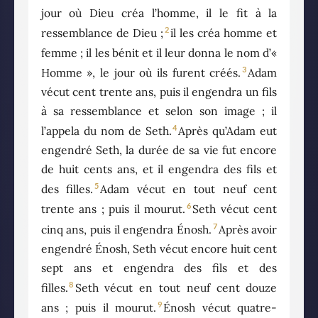
jour où Dieu créa l’homme, il le fit à la
2
ressemblance de Dieu ;
il les créa homme et
femme ; il les bénit et il leur donna le nom d’«
3
Homme », le jour où ils furent créés.
Adam
vécut cent trente ans, puis il engendra un fils
à sa ressemblance et selon son image ; il
4
l’appela du nom de Seth.
Après qu’Adam eut
engendré Seth, la durée de sa vie fut encore
de huit cents ans, et il engendra des fils et
5
des filles.
Adam vécut en tout neuf cent
6
trente ans ; puis il mourut.
Seth vécut cent
7
cinq ans, puis il engendra Énosh.
Après avoir
engendré Énosh, Seth vécut encore huit cent
sept ans et engendra des fils et des
8
filles.
Seth vécut en tout neuf cent douze
9
ans ; puis il mourut.
Énosh vécut quatre-