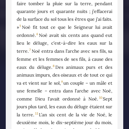
faire tomber la pluie sur la terre, pendant
quarante jours et quarante nuits ; j’effacerai
de la surface du sol tous les êtres que j’ai faits.
5
»
Noé fit tout ce que le Seigneur lui avait
6
ordonné.
Noé avait six cents ans quand eut
lieu le déluge, c’est-à-dire les eaux sur la
7
terre.
Noé entra dans l’arche avec ses fils, sa
femme et les femmes de ses fils, à cause des
8
eaux du déluge.
Des animaux purs et des
animaux impurs, des oiseaux et de tout ce qui
9
va et vient sur le sol,
un couple – un mâle et
une femelle – entra dans l’arche avec Noé,
10
comme Dieu l’avait ordonné à Noé.
Sept
jours plus tard, les eaux du déluge étaient sur
11
la terre.
L’an six cent de la vie de Noé, le
deuxième mois, le dix-septième jour du mois,