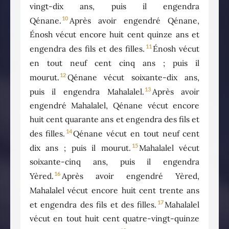
vingt-dix ans, puis il engendra
10
Qénane.
Après avoir engendré Qénane,
Énosh vécut encore huit cent quinze ans et
11
engendra des fils et des filles.
Énosh vécut
en tout neuf cent cinq ans ; puis il
12
mourut.
Qénane vécut soixante-dix ans,
13
puis il engendra Mahalalel.
Après avoir
engendré Mahalalel, Qénane vécut encore
huit cent quarante ans et engendra des fils et
14
des filles.
Qénane vécut en tout neuf cent
15
dix ans ; puis il mourut.
Mahalalel vécut
soixante-cinq ans, puis il engendra
16
Yèred.
Après avoir engendré Yèred,
Mahalalel vécut encore huit cent trente ans
17
et engendra des fils et des filles.
Mahalalel
vécut en tout huit cent quatre-vingt-quinze