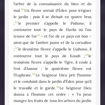
l’arbre de la connaissance du bien et du
10
mal.
Un fleuve sortait d’Éden pour irriguer
le jardin ; puis il se divisait en quatre bras
11
:
le premier s’appelle le Pishone, il
contourne tout le pays de Havila où l’on
12
trouve de l’or
– et l’or de ce pays est bon –
ainsi que de l’ambre jaune et de la cornaline
13
;
le deuxième fleuve s’appelle le Guihone, il
14
contourne tout le pays de Koush ;
le
troisième fleuve s’appelle le Tigre, il coule à
l’est d’Assour ; le quatrième fleuve est
15
l’Euphrate.
Le Seigneur Dieu prit l’homme
et le conduisit dans le jardin d’Éden pour qu’il
16
le travaille et le garde.
Le Seigneur Dieu
donna à l’homme cet ordre : « Tu peux
manger les fruits de tous les arbres du jardin