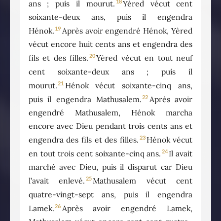
18
ans ; puis il mourut.
Yèred vécut cent
soixante-deux ans, puis il engendra
19
Hénok.
Après avoir engendré Hénok, Yèred
vécut encore huit cents ans et engendra des
20
fils et des filles.
Yèred vécut en tout neuf
cent soixante-deux ans ; puis il
21
mourut.
Hénok vécut soixante-cinq ans,
22
puis il engendra Mathusalem.
Après avoir
engendré Mathusalem, Hénok marcha
encore avec Dieu pendant trois cents ans et
23
engendra des fils et des filles.
Hénok vécut
24
en tout trois cent soixante-cinq ans.
Il avait
marché avec Dieu, puis il disparut car Dieu
25
l’avait enlevé.
Mathusalem vécut cent
quatre-vingt-sept ans, puis il engendra
26
Lamek.
Après avoir engendré Lamek,