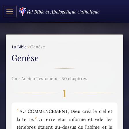
Foi Bible et Apologétique Catholique
La Bible
Genèse
Genèse
Gn · Ancien Testament · 50 chapitres
1
1
AU COMMENCEMENT, Dieu créa le ciel et
2
la terre.
La terre était informe et vide, les
ténèbres étaient au-dessus de l’abîme et le