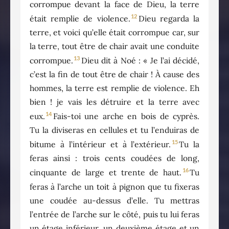
corrompue devant la face de Dieu, la terre
12
était remplie de violence.
Dieu regarda la
terre, et voici qu’elle était corrompue car, sur
la terre, tout être de chair avait une conduite
13
corrompue.
Dieu dit à Noé : « Je l’ai décidé,
c’est la fin de tout être de chair ! À cause des
hommes, la terre est remplie de violence. Eh
bien ! je vais les détruire et la terre avec
14
eux.
Fais-toi une arche en bois de cyprès.
Tu la diviseras en cellules et tu l’enduiras de
15
bitume à l’intérieur et à l’extérieur.
Tu la
feras ainsi : trois cents coudées de long,
16
cinquante de large et trente de haut.
Tu
feras à l’arche un toit à pignon que tu fixeras
une coudée au-dessus d’elle. Tu mettras
l’entrée de l’arche sur le côté, puis tu lui feras
un étage inférieur, un deuxième étage et un