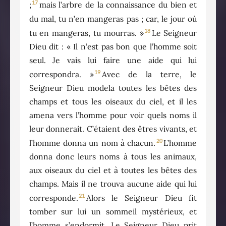
17
;
mais l’arbre de la connaissance du bien et
du mal, tu n’en mangeras pas ; car, le jour où
18
tu en mangeras, tu mourras. »
Le Seigneur
Dieu dit : « Il n’est pas bon que l’homme soit
seul. Je vais lui faire une aide qui lui
19
correspondra. »
Avec de la terre, le
Seigneur Dieu modela toutes les bêtes des
champs et tous les oiseaux du ciel, et il les
amena vers l’homme pour voir quels noms il
leur donnerait. C’étaient des êtres vivants, et
20
l’homme donna un nom à chacun.
L’homme
donna donc leurs noms à tous les animaux,
aux oiseaux du ciel et à toutes les bêtes des
champs. Mais il ne trouva aucune aide qui lui
21
corresponde.
Alors le Seigneur Dieu fit
tomber sur lui un sommeil mystérieux, et
l’homme s’endormit. Le Seigneur Dieu prit