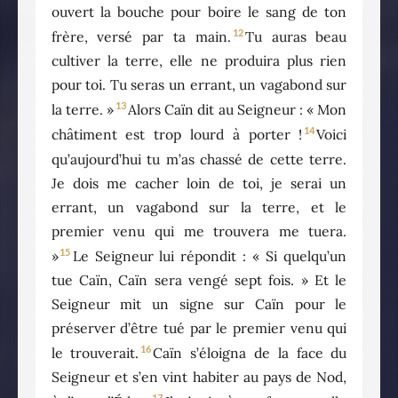
ouvert la bouche pour boire le sang de ton
12
frère, versé par ta main.
Tu auras beau
cultiver la terre, elle ne produira plus rien
pour toi. Tu seras un errant, un vagabond sur
13
la terre. »
Alors Caïn dit au Seigneur : « Mon
14
châtiment est trop lourd à porter !
Voici
qu’aujourd’hui tu m’as chassé de cette terre.
Je dois me cacher loin de toi, je serai un
errant, un vagabond sur la terre, et le
premier venu qui me trouvera me tuera.
15
»
Le Seigneur lui répondit : « Si quelqu’un
tue Caïn, Caïn sera vengé sept fois. » Et le
Seigneur mit un signe sur Caïn pour le
préserver d’être tué par le premier venu qui
16
le trouverait.
Caïn s’éloigna de la face du
Seigneur et s’en vint habiter au pays de Nod,
17