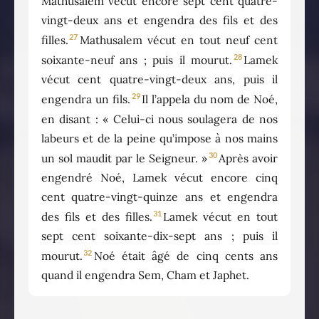
Mathusalem vécut encore sept cent quatre-
vingt-deux ans et engendra des fils et des
27
filles.
Mathusalem vécut en tout neuf cent
28
soixante-neuf ans ; puis il mourut.
Lamek
vécut cent quatre-vingt-deux ans, puis il
29
engendra un fils.
Il l’appela du nom de Noé,
en disant : « Celui-ci nous soulagera de nos
labeurs et de la peine qu’impose à nos mains
30
un sol maudit par le Seigneur. »
Après avoir
engendré Noé, Lamek vécut encore cinq
cent quatre-vingt-quinze ans et engendra
31
des fils et des filles.
Lamek vécut en tout
sept cent soixante-dix-sept ans ; puis il
32
mourut.
Noé était âgé de cinq cents ans
quand il engendra Sem, Cham et Japhet.