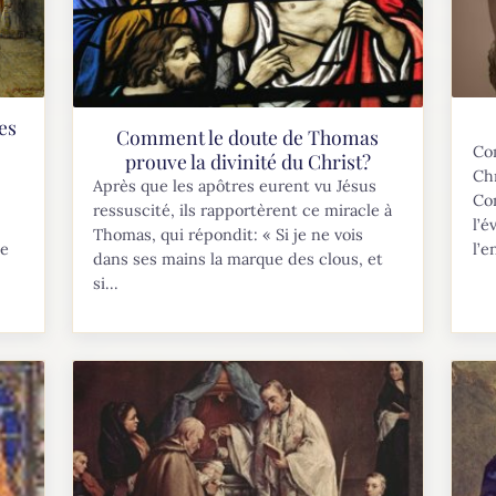
es
Comment le doute de Thomas
Co
prouve la divinité du Christ?
Chr
Après que les apôtres eurent vu Jésus
Co
ressuscité, ils rapportèrent ce miracle à
l’é
Thomas, qui répondit: « Si je ne vois
de
l’e
dans ses mains la marque des clous, et
si...