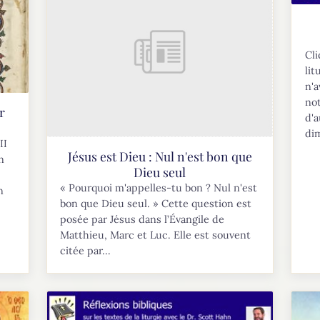
Cli
li
n'a
not
r
d'a
di
II
Jésus est Dieu : Nul n'est bon que
n
Dieu seul
« Pourquoi m'appelles-tu bon ? Nul n'est
n
bon que Dieu seul. » Cette question est
posée par Jésus dans l’Évangile de
Matthieu, Marc et Luc. Elle est souvent
citée par...