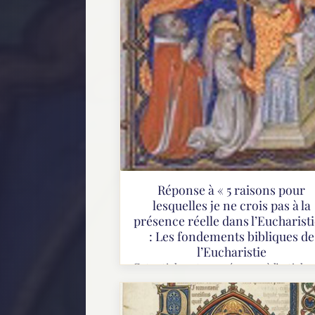
Réponse à « 5 raisons pour
lesquelles je ne crois pas à la
présence réelle dans l’Eucharisti
: Les fondements bibliques de
l’Eucharistie
Cet article est une réponse à l’article 
raisons pour lesquelles je ne crois pas
la présence réelle dans l’Eucharistie »
Guillaume Bourin, publié sur son