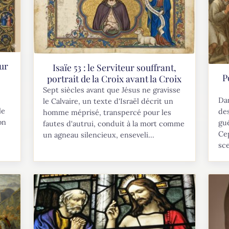
ur
Isaïe 53 : le Serviteur souffrant,
P
portrait de la Croix avant la Croix
Sept siècles avant que Jésus ne gravisse
Dan
le Calvaire, un texte d'Israël décrit un
le
de
homme méprisé, transpercé pour les
on
gué
fautes d'autrui, conduit à la mort comme
Ce
un agneau silencieux, enseveli...
sce