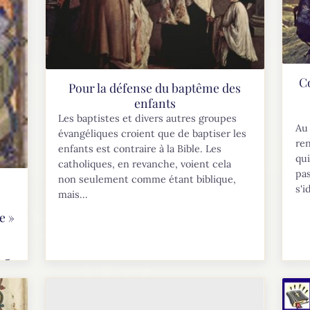
C
Pour la défense du baptême des
enfants
Les baptistes et divers autres groupes
Au 
évangéliques croient que de baptiser les
re
enfants est contraire à la Bible. Les
qui
catholiques, en revanche, voient cela
pas
non seulement comme étant biblique,
s'i
mais...
e »
« 5
 à
 de