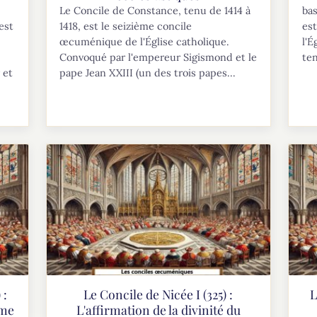
Le Concile de Constance, tenu de 1414 à
bas
est
1418, est le seizième concile
es
œcuménique de l'Église catholique.
l'É
Convoqué par l'empereur Sigismond et le
ten
 et
pape Jean XXIII (un des trois papes...
 :
Le Concile de Nicée I (325) :
L
rme
L'affirmation de la divinité du