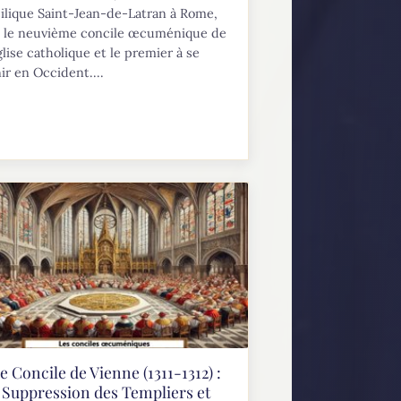
ilique Saint-Jean-de-Latran à Rome,
t le neuvième concile œcuménique de
glise catholique et le premier à se
ir en Occident....
e Concile de Vienne (1311-1312) :
Suppression des Templiers et