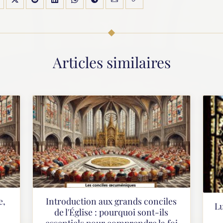
Articles similaires
e,
Introduction aux grands conciles
Lu
de l'Église : pourquoi sont-ils
essentiels pour comprendre la foi