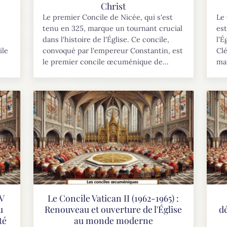
Christ
Le premier Concile de Nicée, qui s'est
Le 
tenu en 325, marque un tournant crucial
es
dans l'histoire de l'Église. Ce concile,
l'É
ile
convoqué par l'empereur Constantin, est
Clé
le premier concile œcuménique de...
mar
IV
Le Concile Vatican II (1962-1965) :
u
Renouveau et ouverture de l'Église
d
té
au monde moderne