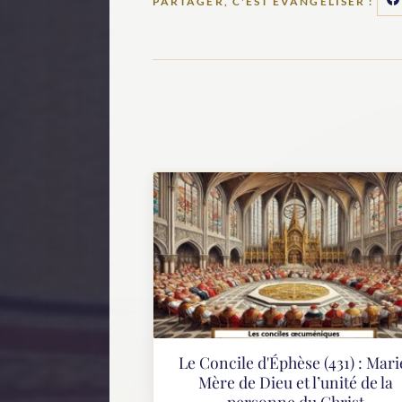
PARTAGER, C'EST ÉVANGÉLISER :
Le Concile d'Éphèse (431) : Mari
Mère de Dieu et l’unité de la
personne du Christ