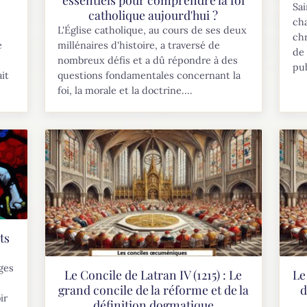
Sa
catholique aujourd'hui ?
cha
L'Église catholique, au cours de ses deux
ch
e
millénaires d'histoire, a traversé de
de 
nombreux défis et a dû répondre à des
pub
ait
questions fondamentales concernant la
foi, la morale et la doctrine....
ts
ges
Le Concile de Latran IV (1215) : Le
Le
grand concile de la réforme et de la
d
ir
définition dogmatique