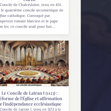
Concile de Chalcédoine, tenu en 451,
t le quatrième concile œcuménique de
glise catholique. Convoqué par
mpereur romain Marcien et le pape
n Ier, ce concile avait pour but...
Le Concile de Latran I (1123) :
éforme de l'Église et affirmation
e l'indépendance ecclésiastique
Concile de Latran I, tenu en 1123 à la