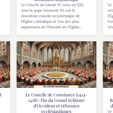
Le Concile de Latran IV, tenu en 1215
Le 
sous le pape Innocent III, est le
es
douzième concile œcuménique de
l'É
l'Église catholique et l'un des plus
l'e
importants de l'histoire de l'Église...
Léo
I
Le Concile de Constance (1414-
1418) : Fin du Grand Schisme
R
d'Occident et réformes
d
ecclésiastiques
Le 