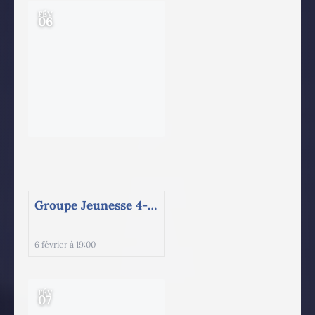
FÉV
06
Groupe Jeunesse 4-5 Cégep !!!
6 février à 19:00
FÉV
07