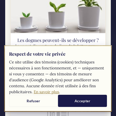
Les dogmes peuvent-ils se développer ?
Le verset d'ouverture du livre de la lettre aux
hébreux nous dit : « Après avoir, à maintes
Respect de votre vie privée
reprises et sous maintes formes, parlé jadis aux
Ce site utilise des témoins (cookies) techniques
pères par les Prophètes...
nécessaires à son fonctionnement, et — uniquement
si vous y consentez — des témoins de mesure
d'audience (Google Analytics) pour améliorer son
contenu. Aucune donnée n'est utilisée à des fins
publicitaires.
En savoir plus
.
Refuser
Accepter