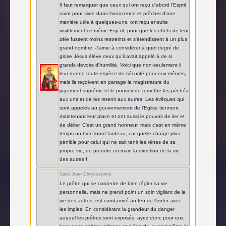
Il faut remarquer que ceux qui ont reçu d'abord l'Esprit
saint pour vivre dans l'innocence et prêcher d'une
manière utile à quelques-uns, ont reçu ensuite
visiblement ce même Esp rit, pour que les effets de leur
zèle fussent moins restreints et s'étendissent à un plus
grand nombre. J'aime à considérer à quel degré de
gloire Jésus élève ceux qu'il avait appelé à de si
grands devoirs d'humilité. Voici que non-seulement il
leur donne toute espèce de sécurité pour eux-mêmes,
mais ils reçoivent en partage la magistrature du
jugement suprême et le pouvoir de remettre les péchés
aux uns et de les retenir aux autres. Les évêques qui
sont appelés au gouvernement de l'Eglise tiennent
maintenant leur place et ont aussi le pouvoir de lier et
de délier. C'est un grand honneur, mais c'est en même
temps un bien lourd fardeau, car quelle charge plus
pénible pour celui qui ne sait tenir les rênes de sa
propre vie, de prendre en main la direction de la vie
des autres !
Saint Jean Chrysostome
Le prêtre qui se contente de bien régler sa vie
personnelle, mais ne prend point un soin vigilant de la
vie des autres, est condamné au feu de l'enfer avec
les impies. En considérant la grandeur du danger
auquel les prêtres sont exposés, ayez donc pour eux