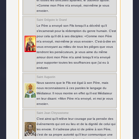
et toutes les difficultés aplanies, le Sauveur ajoute:
«Comme mon Père m'a envoyé, moi-même je vous
envoie».
Saint Grégoire le Grand
Le Père a envoyé son Fils lorsqu'il a décrété qu'il
s'incarnerait pour la rédemption du genre humain. C'est
pour cela qu'il dit à ses disciples: «Comme mon Père
m'a envoyé, moi-même je vous envoie». C'est-à-dire en
vous envoyant au milieu de tous les pièges que vous
tendront les persécuteurs, je vous aime du même
amour dont mon Père m'a aimé lorsqu'il m'a envoyé
pour supporter toutes les souffrances que j'ai eu à
endurer.
Saint Augustin
Nous savons que le Fils est égal à son Père, mais
nous reconnaissons à ces paroles le langage du
Médiateur. Il nous montre en effet qu'il est Médiateur
en leur disant: «Mon Père m'a envoyé, et moi je vous
envoie».
Saint Jean Chrysostome
C'est ainsi qu'il relève leur courage par la pensée des
événements qui ont eu lieu et de la dignité de celui qui
les envoie. Il n'adresse plus ici de prière à son Père,
c'est de sa propre autorité qu'il leur communique une