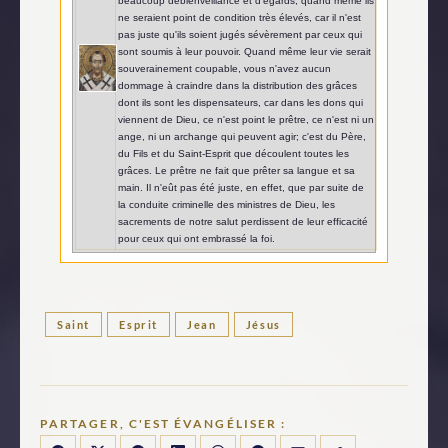
beaucoup debienveillance et d'égards, quand même ils
ne seraient point de condition très élevés, car il n'est
pas juste qu'ils soient jugés sévèrement par ceux qui
sont soumis à leur pouvoir. Quand même leur vie serait
souverainement coupable, vous n'avez aucun
dommage à craindre dans la distribution des grâces
dont ils sont les dispensateurs, car dans les dons qui
viennent de Dieu, ce n'est point le prêtre, ce n'est ni un
ange, ni un archange qui peuvent agir; c'est du Père,
du Fils et du Saint-Esprit que découlent toutes les
grâces. Le prêtre ne fait que prêter sa langue et sa
main. Il n'eût pas été juste, en effet, que par suite de
la conduite criminelle des ministres de Dieu, les
sacrements de notre salut perdissent de leur efficacité
pour ceux qui ont embrassé la foi.
Saint
Esprit
Jean
Jésus
PARTAGER, C'EST ÉVANGÉLISER :