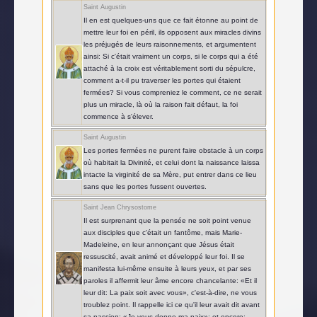
Saint Augustin
Il en est quelques-uns que ce fait étonne au point de
mettre leur foi en péril, ils opposent aux miracles divins
les préjugés de leurs raisonnements, et argumentent
ainsi: Si c'était vraiment un corps, si le corps qui a été
attaché à la croix est véritablement sorti du sépulcre,
comment a-t-il pu traverser les portes qui étaient
fermées? Si vous compreniez le comment, ce ne serait
plus un miracle, là où la raison fait défaut, la foi
commence à s'élever.
Saint Augustin
Les portes fermées ne purent faire obstacle à un corps
où habitait la Divinité, et celui dont la naissance laissa
intacte la virginité de sa Mère, put entrer dans ce lieu
sans que les portes fussent ouvertes.
Saint Jean Chrysostome
Il est surprenant que la pensée ne soit point venue
aux disciples que c'était un fantôme, mais Marie-
Madeleine, en leur annonçant que Jésus était
ressuscité, avait animé et développé leur foi. Il se
manifesta lui-même ensuite à leurs yeux, et par ses
paroles il affermit leur âme encore chancelante: «Et il
leur dit: La paix soit avec vous», c'est-à-dire, ne vous
troublez point. Il rappelle ici ce qu'il leur avait dit avant
sa passion: «Je vous donne ma paix»; et encore: