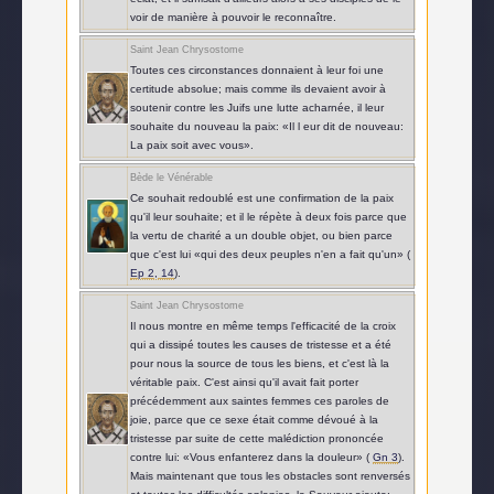
voir de manière à pouvoir le reconnaître.
Saint Jean Chrysostome
Toutes ces circonstances donnaient à leur foi une
certitude absolue; mais comme ils devaient avoir à
soutenir contre les Juifs une lutte acharnée, il leur
souhaite du nouveau la paix: «Il l eur dit de nouveau:
La paix soit avec vous».
Bède le Vénérable
Ce souhait redoublé est une confirmation de la paix
qu'il leur souhaite; et il le répète à deux fois parce que
la vertu de charité a un double objet, ou bien parce
que c'est lui «qui des deux peuples n'en a fait qu'un» (
Ep 2, 14
).
Saint Jean Chrysostome
Il nous montre en même temps l'efficacité de la croix
qui a dissipé toutes les causes de tristesse et a été
pour nous la source de tous les biens, et c'est là la
véritable paix. C'est ainsi qu'il avait fait porter
précédemment aux saintes femmes ces paroles de
joie, parce que ce sexe était comme dévoué à la
tristesse par suite de cette malédiction prononcée
contre lui: «Vous enfanterez dans la douleur» (
Gn 3
).
Mais maintenant que tous les obstacles sont renversés