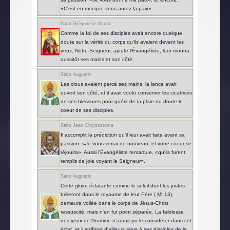
«C'est en moi que vous aurez la paix».
Saint Grégoire le Grand
Comme la foi de ses disciples avait encore quelque
doute sur la vérité du corps qu'ils avaient devant les
yeux, Notre-Seigneur, ajoute l'Évangéliste, leur montra
aussitôt ses mains et son côté.
Saint Augustin
Les clous avaient percé ses mains, la lance avait
ouvert son côté, et il avait voulu conserver les cicatrices
de ses blessures pour guérir de la plaie du doute le
coeur de ses disciples.
Saint Jean Chrysostome
Il accomplit la prédiction qu'il leur avait faite avant sa
passion: «Je vous verrai de nouveau, et votre coeur se
réjouira». Aussi l'Évangéliste remarque, «qu'ils furent
remplis de joie voyant le Seigneur».
Saint Augustin
Cette gloire éclatante comme le soleil dont les justes
brilleront dans le royaume de leur Père (
Mt 13
),
demeura voilée dans le corps de Jésus-Christ
ressuscité, mais n'en fut point séparée. La faiblesse
des yeux de l'homme n'aurait pu le considérer dans cet
éclat, et il suffisait d'ailleurs alors à ses disciples de le