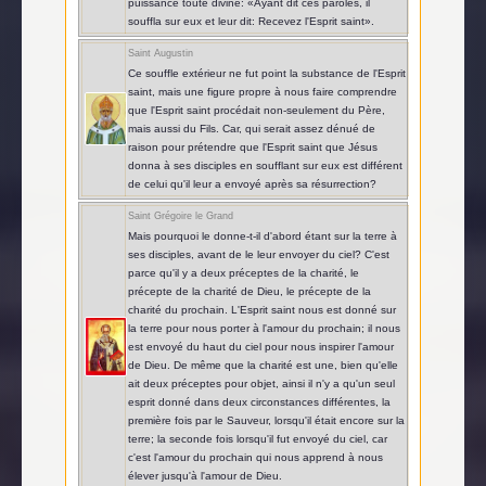
puissance toute divine: «Ayant dit ces paroles, il
souffla sur eux et leur dit: Recevez l'Esprit saint».
Saint Augustin
Ce souffle extérieur ne fut point la substance de l'Esprit
saint, mais une figure propre à nous faire comprendre
que l'Esprit saint procédait non-seulement du Père,
mais aussi du Fils. Car, qui serait assez dénué de
raison pour prétendre que l'Esprit saint que Jésus
donna à ses disciples en soufflant sur eux est différent
de celui qu'il leur a envoyé après sa résurrection?
Saint Grégoire le Grand
Mais pourquoi le donne-t-il d'abord étant sur la terre à
ses disciples, avant de le leur envoyer du ciel? C'est
parce qu'il y a deux préceptes de la charité, le
précepte de la charité de Dieu, le précepte de la
charité du prochain. L'Esprit saint nous est donné sur
la terre pour nous porter à l'amour du prochain; il nous
est envoyé du haut du ciel pour nous inspirer l'amour
de Dieu. De même que la charité est une, bien qu'elle
ait deux préceptes pour objet, ainsi il n'y a qu'un seul
esprit donné dans deux circonstances différentes, la
première fois par le Sauveur, lorsqu'il était encore sur la
terre; la seconde fois lorsqu'il fut envoyé du ciel, car
c'est l'amour du prochain qui nous apprend à nous
élever jusqu'à l'amour de Dieu.