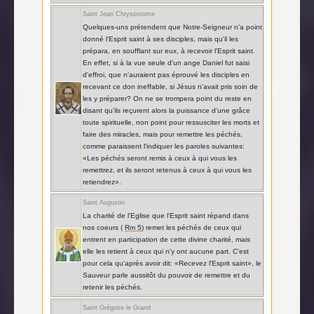
Saint Jean Chrysostome
Quelques-uns prétendent que Notre-Seigneur n'a point
donné l'Esprit saint à ses disciples, mais qu'il les
prépara, en soufflant sur eux, à recevoir l'Esprit saint.
En effet, si à la vue seule d'un ange Daniel fut saisi
d'effroi, que n'auraient pas éprouvé les disciples en
recevant ce don ineffable, si Jésus n'avait pris soin de
les y préparer? On ne se trompera point du reste en
disant qu'ils reçurent alors la puissance d'une grâce
toute spirituelle, non point pour ressusciter les morts et
faire des miracles, mais pour remettre les péchés,
comme paraissent l'indiquer les paroles suivantes:
«Les péchés seront remis à ceux à qui vous les
remettrez, et ils seront retenus à ceux à qui vous les
retiendrez».
Saint Augustin
La charité de l'Eglise que l'Esprit saint répand dans
nos coeurs (
Rm 5
) remet les péchés de ceux qui
entrent en participation de cette divine charité, mais
elle les retient à ceux qui n'y ont aucune part. C'est
pour cela qu'après avoir dit: «Recevez l'Esprit saint», le
Sauveur parle aussitôt du pouvoir de remettre et du
retenir les péchés.
Saint Grégoire le Grand