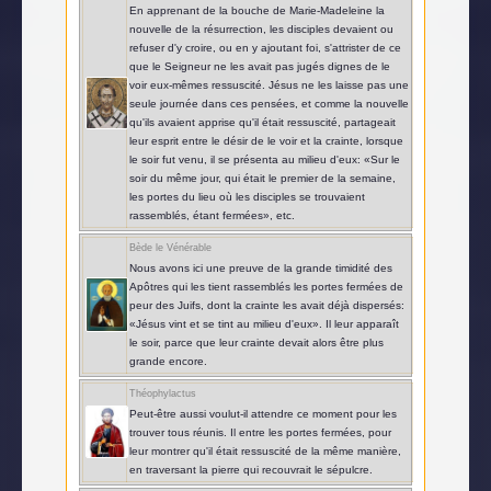
En apprenant de la bouche de Marie-Madeleine la
nouvelle de la résurrection, les disciples devaient ou
refuser d'y croire, ou en y ajoutant foi, s'attrister de ce
que le Seigneur ne les avait pas jugés dignes de le
voir eux-mêmes ressuscité. Jésus ne les laisse pas une
seule journée dans ces pensées, et comme la nouvelle
qu'ils avaient apprise qu'il était ressuscité, partageait
leur esprit entre le désir de le voir et la crainte, lorsque
le soir fut venu, il se présenta au milieu d'eux: «Sur le
soir du même jour, qui était le premier de la semaine,
les portes du lieu où les disciples se trouvaient
rassemblés, étant fermées», etc.
Bède le Vénérable
Nous avons ici une preuve de la grande timidité des
Apôtres qui les tient rassemblés les portes fermées de
peur des Juifs, dont la crainte les avait déjà dispersés:
«Jésus vint et se tint au milieu d'eux». Il leur apparaît
le soir, parce que leur crainte devait alors être plus
grande encore.
Théophylactus
Peut-être aussi voulut-il attendre ce moment pour les
trouver tous réunis. Il entre les portes fermées, pour
leur montrer qu'il était ressuscité de la même manière,
en traversant la pierre qui recouvrait le sépulcre.