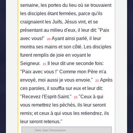
semaine, les portes du lieu où se trouvaient
les disciples étant fermées, parce qu'ils
craignaient les Juifs, Jésus vint, et se
présentant au milieu d'eux, il leur dit: "Paix
avec vous!"
Ayant ainsi parlé, il leur
20
montra ses mains et son côté. Les disciples
furent remplis de joie en voyant le
Seigneur.
Il leur dit une seconde fois:
21
"Paix avec vous !" Comme mon Père m'a
envoyé, moi aussi je vous envoie."
Après
22
ces paroles, il souffla sur eux et leur dit:
"Recevez l'Esprit-Saint."
"Ceux à qui
23
vous remettrez les péchés, ils leur seront
remis; et ceux à qui vous les retiendrez, ils
leur seront retenus."
Saint Jean Chrysostome