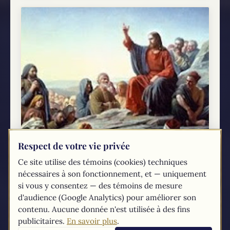
Respect de votre vie privée
Ce site utilise des témoins (cookies) techniques
Jésus est Dieu : Le pardon des péchés
nécessaires à son fonctionnement, et — uniquement
(Marc 2, 1-12)
si vous y consentez — des témoins de mesure
Comme il était entré de nouveau à Capharnaüm,
d'audience (Google Analytics) pour améliorer son
après quelque temps on apprit qu'il était à la
contenu. Aucune donnée n'est utilisée à des fins
maison. Et beaucoup se rassemblèrent, en sorte
publicitaires.
En savoir plus
.
qu'il n'y avait plus de place, même...