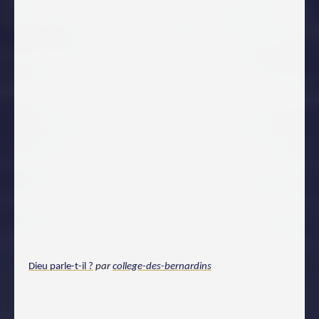
Dieu parle-t-il ?
par
college-des-bernardins