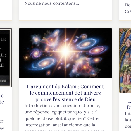
Nous ne nous contentons...
l'i
Cr
L'argument du Kalam : Comment
le commencement de l'univers
me
prouve l'existence de Dieu
L
de
Introduction : Une question éternelle,
D
une réponse logiquePourquoi y a-t-il
Int
quelque chose plutôt que rien? Cette
la 
er
interrogation, aussi ancienne que la
dou
 ça