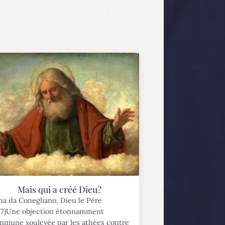
Mais qui a créé Dieu?
a da Conegliano, Dieu le Père
517)Une objection étonnamment
mmune soulevée par les athées contre