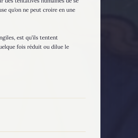
ar des tentatives humaines de se
use qu’on ne peut croire en une
iles, est qu’ils tentent
elque fois réduit ou dilue le