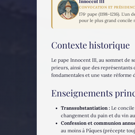
Innocent III
CONVOCATION ET PRÉSIDEN
176ᵉ pape (1198–1216). L'un
pour le plus grand concile 
Contexte historique
Le pape Innocent III, au sommet de s
prieurs, ainsi que des représentants d
fondamentales et une vaste réforme d
Enseignements prin
Transsubstantiation :
Le concile 
changement du pain et du vin au 
Confession et communion annuel
au moins à Pâques (précepte touj