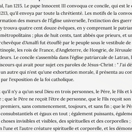
l, l'an 1215. Le pape Innocent III convoqua ce concile, qui est l
1213, qu'il envoya par toute la chrétienté. Les motifs de la convo
rmation des mœurs de l'Église universelle, l'extinction des guerr
Il s'y trouva quatre cent douze évêques, en y comprenant le patri
métropolitains ; plus de huit cents, tant abbés que prieurs, et
rchevêque d'Amalfi fut étouffé par le peuple sous le vestibule de l'
ople, les rois de France, d'Angleterre, de Hongrie, de Jérusale
eurs. Le concile s'assembla dans l'église patriarcale de Latran,
discours qui avait pour sujet ces paroles de Jésus-Christ : " J'ai
un autre qui n'est qu'une exhortation morale, il présenta au concil
r l'exposition de la foi catholique.
qu'il n'y a qu'un seul Dieu en trois personnes, le Père, le Fils et
 que le Père ne reçoit l'être de personne, que le Fils reçoit son 
ux premiers, sans commencement, toujours, et sans fin ; que le Pèr
t consubstantiels et égaux en tout ; également puissants, égalemen
hoses invisibles et visibles, des spirituelles et des corporelles ;
'une et l'autre créature spirituelle et corporelle, et les démons