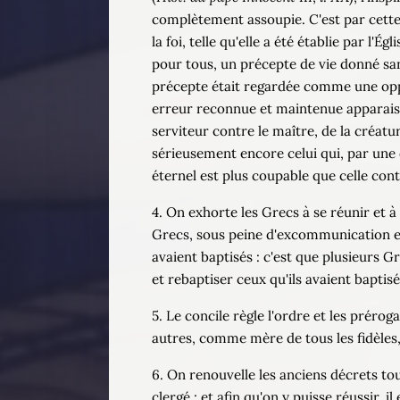
complètement assoupie. C'est par cette 
la foi, telle qu'elle a été établie par l'
pour tous, un précepte de vie donné san
précepte était regardée comme une oppos
erreur reconnue et maintenue apparaiss
serviteur contre le maître, de la créatur
sérieusement encore celui qui, par une d
éternel est plus coupable que celle cont
4. On exhorte les Grecs à se réunir et à 
Grecs, sous peine d'excommunication et d
avaient baptisés : c'est que plusieurs Gr
et rebaptiser ceux qu'ils avaient baptisé
5. Le concile règle l'ordre et les prérog
autres, comme mère de tous les fidèles,
6. On renouvelle les anciens décrets t
clergé ; et afin qu'on y puisse réussir,