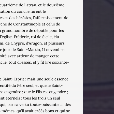
e quatrième de Latran, et le douzième
cation du concile furent le
es et des hérésies, l'affermissement de
arche de Constantinople et celui de
 un grand nombre de députés pour les
église. Frédéric, roi de Sicile, élu
m, de Chypre, d'Aragon, et plusieurs
 le jour de Saint-Martin, 11 novembre
 désiré avec ardeur de manger cette
e, tout dressés, et y fit lire soixante-
 le Saint-Esprit ; mais une seule essence,
entité du Père seul, et que le Saint-
e engendre ; que le Fils est engendré ;
t éternels ; tous les trois un seul
 qui, par sa vertu toute-puissante, a, dès
 mêmes, qu'il avait créés bons et qui se