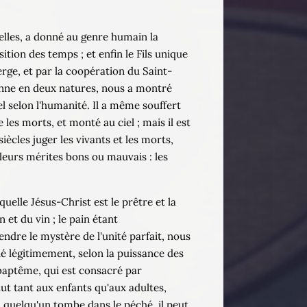
elles, a donné au genre humain la
ition des temps ; et enfin le Fils unique
rge, et par la coopération du Saint-
onne en deux natures, nous a montré
tel selon l'humanité. Il a même souffert
 les morts, et monté au ciel ; mais il est
siècles juger les vivants et les morts,
 leurs mérites bons ou mauvais : les
quelle Jésus-Christ est le prêtre et la
 et du vin ; le pain étant
rendre le mystère de l'unité parfait, nous
é légitimement, selon la puissance des
 baptême, qui est consacré par
salut tant aux enfants qu'aux adultes,
çu, quelqu'un tombe dans le péché, il peut