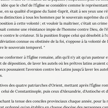
idée que le chef de l'Église se considère comme le représentant v
Église, en sa qualité d'organe du Saint-Esprit, était à ses yeux une 
s distinction à tous les hommes par le souverain suprême du ciel
ition à cette volonté ; et vouloir la maîtriser, c'était un crim
ait comme une résistance impie de l'homme contre Dieu, de l'êt
e contre le créateur. Si la punition frappe celui qui désobéit à l
éviation connue ou obstinée de la foi, s'oppose à la volonté de D
re le souverain temporel. "
se conformer à l'Église romaine, afin qu'il n'y ait qu'un pasteur 
e déposition, de laver les autels où les prêtres latins avaient c
ecs poussaient l'aversion contre les Latins jusqu'à laver les autel
s.
atives des quatre patriarches d'Orient, mettant après l'Église rom
 celui de Constantinople, puis ceux d'Alexandrie, d'Antioche et 
ouchant la tenue des conciles provinciaux chaque année, pour l
 il est ordonné qu'on établira en chaque diocèse des personnes ca