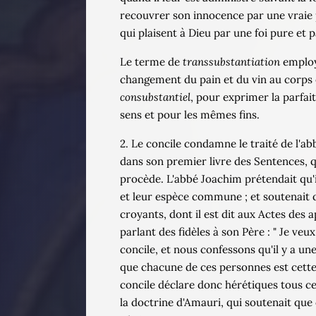
recouvrer son innocence par une vraie 
qui plaisent à Dieu par une foi pure et 
Le terme de
transsubstantiation
employé
changement du pain et du vin au corps 
consubstantiel
, pour exprimer la parfait
sens et pour les mêmes fins.
2. Le concile condamne le traité de l'ab
dans son premier livre des Sentences, qu
procède. L'abbé Joachim prétendait qu'il 
et leur espèce commune ; et soutenait q
croyants, dont il est dit aux Actes des 
parlant des fidèles à son Père : " Je ve
concile, et nous confessons qu'il y a une 
que chacune de ces personnes est cette c
concile déclare donc hérétiques tous ce
la doctrine d'Amauri, qui soutenait que 