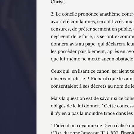
Christ.
3. Le concile prononce anathème contre 
avoir été condamnés, seront livrés aux p
censures, de prêter serment en public, q
négligent de le faire, ils seront excommu
donnera avis au pape, qui déclarera leu
les posséder paisiblement, après en avoi
que lui-même ne mette aucun obstacle 
Ceux qui, en lisant ce canon, seraient t
observant (dit le P. Richard) que les a
consentaient à ses décrets au nom de l
Mais la question est de savoir si ce con
obligés de le lui donner. " Cette concess
il n'y en a pas la moindre trace dans les
" L'idée d'un royaume de Dieu réalisé ou 
(
Hist. du pape Innocent III
,
l
. XX), l'ins