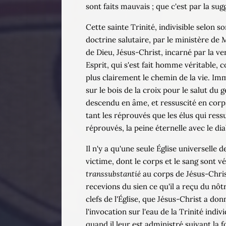
sont faits mauvais ; que c'est par la su
Cette sainte Trinité, indivisible selon
doctrine salutaire, par le ministère de M
de Dieu, Jésus-Christ, incarné par la v
Esprit, qui s'est fait homme véritable
plus clairement le chemin de la vie. Immo
sur le bois de la croix pour le salut du 
descendu en âme, et ressuscité en corps, e
tant les réprouvés que les élus qui ress
réprouvés, la peine éternelle avec le diab
Il n'y a qu'une seule Église universelle 
victime, dont le corps et le sang sont v
transsubstantié
au corps de Jésus-Christ
recevions du sien ce qu'il a reçu du nô
clefs de l'Église, que Jésus-Christ a d
l'invocation sur l'eau de la Trinité indiv
quand il leur est administré suivant la f