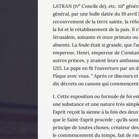
e
e
LATRAN (
Concile de), etc.
généra
IV
XII
général, par une bulle datée du 19 avril 
recouvrement de la terre sainte, la réfo
la foi et le rétablissement de la paix. 
Jérusalem, soixante et onze primats ou 
absents. La foule était si grande, que l'a
empereur, Henri, empereur de Constantin
autres princes, y avaient leurs ambassad
1215. Le pape en fit l'ouverture par un 
Pâque avec vous. " Après ce discours et 
dix décrets ou canons qui commencent pa
1. Cette exposition ou formule de foi est 
une substance et une nature très simple ;
Esprit reçoit la sienne à la fois des de
que le Saint-Esprit procède ; qu'ils son
principe de toutes choses, créateur des c
le commencement du temps, fait de rien l