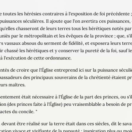
toutes les hérésies contraires à l'exposition de foi précédente 
uissances séculières. Il ajoute que l'on avertira ces puissances
u'elles chasseront de leurs terres tous les hérétiques notés par l
niés par le métropolitain et les évêques de la province ; que, s'il
rs vassaux absous du serment de fidélité, et exposera leurs terr
r chassé les hérétiques et y conserver la pureté de la foi, sauf l
à l'exécution de cette ordonnance.
entés de croire que l'Église entreprend ici sur la puissance sécul
mbassadeurs des principaux souverains de la chrétienté étaient pr
eurs maîtres.
sentement était nécessaire à l'Église de la part des princes, ou s
ion (des princes faite à l'Église) peu vraisemblable a besoin de pre
 actes du concile. "
devant être réalisé sur la terre était dans ces siècles, dit le sa
piration vivace et vivifiante de la papauté ; inspiration plus ou 