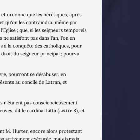
; et ordonne que les hérétiques, après
, et qu'on les contraindra, même par
'Église ; que, si les seigneurs temporels
s ne satisfont pas dans l'an, l'on en
es à la conquête des catholiques, pour
e droit du seigneur principal ; pourvu
ière, pourront se désabuser, en
ésents au concile de Latran, et
'ils n'étaient pas consciencieusement
uves, dit le cardinal Litta (
Lettre
8), et
vant M. Hurter, encore alors protestant
moins activement exécutée, mais jamais