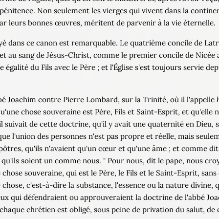
pénitence. Non seulement les vierges qui vivent dans la contine
par leurs bonnes œuvres, méritent de parvenir à la vie éternelle.
 dans ce canon est remarquable. Le quatrième concile de Latran
et au sang de Jésus-Christ, comme le premier concile de Nicée 
e égalité du Fils avec le Père ; et l'Église s'est toujours servie
bé Joachim contre Pierre Lombard, sur la Trinité, où il l'appelle
'une chose souveraine est Père, Fils et Saint-Esprit, et qu'elle 
suivait de cette doctrine, qu'il y avait une quaternité en Dieu, s
ue l'union des personnes n'est pas propre et réelle, mais seule
apôtres, qu'ils n'avaient qu'un cœur et qu'une âme ; et comme dit
ux qu'ils soient un comme nous. " Pour nous, dit le pape, nous cro
chose souveraine, qui est le Père, le Fils et le Saint-Esprit, sans
hose, c'est-à-dire la substance, l'essence ou la nature divine, qu
ux qui défendraient ou approuveraient la doctrine de l'abbé Joa
chaque chrétien est obligé, sous peine de privation du salut, de