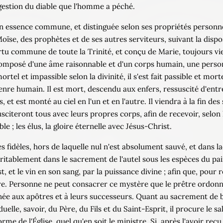
ggestion du diable que l'homme a péché.
 son essence commune, et distinguée selon ses propriétés personn
oïse, des prophètes et de ses autres serviteurs, suivant la dispos
ertu commune de toute la Trinité, et conçu de Marie, toujours vie
, composé d'une âme raisonnable et d'un corps humain, une pers
rtel et impassible selon la divinité, il s'est fait passible et mor
genre humain. Il est mort, descendu aux enfers, ressuscité d'entre
t est monté au ciel en l'un et en l'autre. Il viendra à la fin des 
usciteront tous avec leurs propres corps, afin de recevoir, selon
le ; les élus, la gloire éternelle avec Jésus-Christ.
des fidèles, hors de laquelle nul n'est absolument sauvé, et dans la
éritablement dans le sacrement de l'autel sous les espèces du pain
, et le vin en son sang, par la puissance divine ; afin que, pour 
tre. Personne ne peut consacrer ce mystère que le prêtre ordonn
onnée aux apôtres et à leurs successeurs. Quant au sacrement de
iduelle, savoir, du Père, du Fils et du Saint-Esprit, il procure le 
orme de l'Église, quel qu'en soit le ministre. Si, après l'avoir re