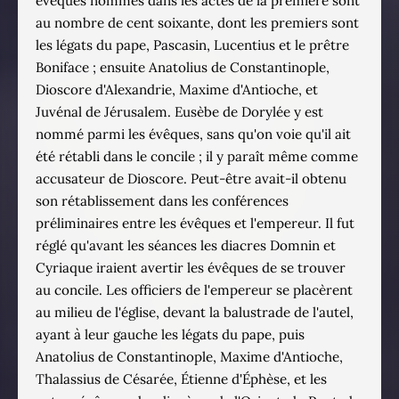
évêques nommés dans les actes de la première sont
au nombre de cent soixante, dont les premiers sont
les légats du pape, Pascasin, Lucentius et le prêtre
Boniface ; ensuite Anatolius de Constantinople,
Dioscore d'Alexandrie, Maxime d'Antioche, et
Juvénal de Jérusalem. Eusèbe de Dorylée y est
nommé parmi les évêques, sans qu'on voie qu'il ait
été rétabli dans le concile ; il y paraît même comme
accusateur de Dioscore. Peut-être avait-il obtenu
son rétablissement dans les conférences
préliminaires entre les évêques et l'empereur. Il fut
réglé qu'avant les séances les diacres Domnin et
Cyriaque iraient avertir les évêques de se trouver
au concile. Les officiers de l'empereur se placèrent
au milieu de l'église, devant la balustrade de l'autel,
ayant à leur gauche les légats du pape, puis
Anatolius de Constantinople, Maxime d'Antioche,
Thalassius de Césarée, Étienne d'Éphèse, et les