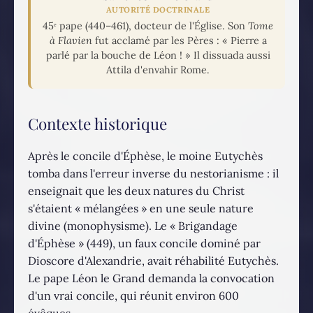
AUTORITÉ DOCTRINALE
45ᵉ pape (440–461), docteur de l'Église. Son
Tome
à Flavien
fut acclamé par les Pères : « Pierre a
parlé par la bouche de Léon ! » Il dissuada aussi
Attila d'envahir Rome.
Contexte historique
Après le concile d'Éphèse, le moine Eutychès
tomba dans l'erreur inverse du nestorianisme : il
enseignait que les deux natures du Christ
s'étaient « mélangées » en une seule nature
divine (monophysisme). Le « Brigandage
d'Éphèse » (449), un faux concile dominé par
Dioscore d'Alexandrie, avait réhabilité Eutychès.
Le pape Léon le Grand demanda la convocation
d'un vrai concile, qui réunit environ 600
évêques.