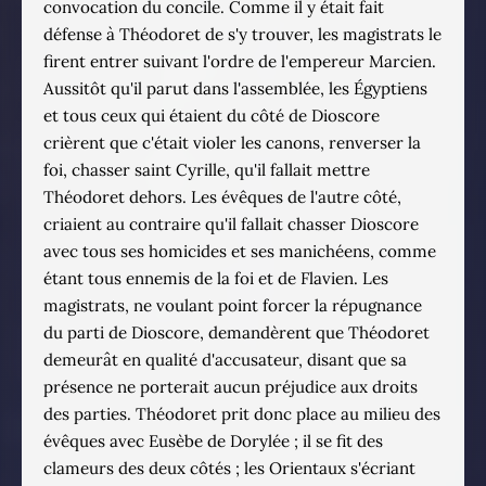
convocation du concile. Comme il y était fait
défense à Théodoret de s'y trouver, les magistrats le
firent entrer suivant l'ordre de l'empereur Marcien.
Aussitôt qu'il parut dans l'assemblée, les Égyptiens
et tous ceux qui étaient du côté de Dioscore
crièrent que c'était violer les canons, renverser la
foi, chasser saint Cyrille, qu'il fallait mettre
Théodoret dehors. Les évêques de l'autre côté,
criaient au contraire qu'il fallait chasser Dioscore
avec tous ses homicides et ses manichéens, comme
étant tous ennemis de la foi et de Flavien. Les
magistrats, ne voulant point forcer la répugnance
du parti de Dioscore, demandèrent que Théodoret
demeurât en qualité d'accusateur, disant que sa
présence ne porterait aucun préjudice aux droits
des parties. Théodoret prit donc place au milieu des
évêques avec Eusèbe de Dorylée ; il se fit des
clameurs des deux côtés ; les Orientaux s'écriant