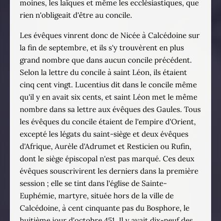
moines, les laïques et même les ecclésiastiques, que
rien n'obligeait d'être au concile.
Les évêques vinrent donc de Nicée à Calcédoine sur
la fin de septembre, et ils s'y trouvèrent en plus
grand nombre que dans aucun concile précédent.
Selon la lettre du concile à saint Léon, ils étaient
cinq cent vingt. Lucentius dit dans le concile même
qu'il y en avait six cents, et saint Léon met le même
nombre dans sa lettre aux évêques des Gaules. Tous
les évêques du concile étaient de l'empire d'Orient,
excepté les légats du saint-siège et deux évêques
d'Afrique, Aurèle d'Adrumet et Resticien ou Rufin,
dont le siège épiscopal n'est pas marqué. Ces deux
évêques souscrivirent les derniers dans la première
session ; elle se tint dans l'église de Sainte-
Euphémie, martyre, située hors de la ville de
Calcédoine, à cent cinquante pas du Bosphore, le
huitième jour d'octobre 451. Il y avait dix-neuf des