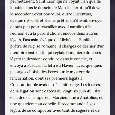
permettaient. Saint Léon qui ne voyait rien que de
louable dans le dessein de Marcien, crut qu'il devait
le seconder : c'est pourquoi, outre Lucentius,
évêque d'Ascoli, et Basile, prêtre, qu'il avait envoyés
depuis peu pour travailler avec Anatolius à la
réunion et à la paix, il choisit encore deux autres
légats, Pascasin, évêque de Lilybée, et Boniface,
prêtre de l'Église romaine. Il chargea ce dernier d'un
mémoire instructif, qui réglait la manière dont ses
légats se devaient conduire dans le concile, et
envoya à Pascasin la lettre à Flavien, avec quelques
passages choisis des Pères sur le mystère de
l'Incarnation, dont ses premiers légats à
Constantinople avaient déjà fait usage. Les lettres
de la légation sont datées du vingt-six juin 451. Il y
en a deux à l'empereur Marcien, une à Anatolius, et
une quatrième au concile. Il recommanda à ses
légats de se comporter avec tant de sagesse et de