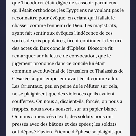
que Théodoret était digne de s'asseoir parmi eux,
qu'il était orthodoxe ; les Égyptiens ne voulant pas le
reconnaître pour évêque, en criant qu'il fallait le
chasser comme l'ennemi de Dieu. Les magistrats,
ayant fait sentir aux évêques l'indécence de ces
sortes de cris populaires, firent continuer la lecture
des actes du faux concile d'Éphèse. Dioscore fit
remarquer sur la lettre de convocation, que le
jugement prononcé dans ce concile lui était
commun avec Juvénal de Jérusalem et Thalassius de
Césarée, à qui l'empereur avait écrit comme à lui.
Les Orientaux, peu en peine de le réfuter sur cela,
ne se plaignirent que des violences qu'ils avaient
souffertes. On nous a, disaient-ils, forcés, on nous a
frappés, nous avons souscrit sur un papier blanc.
On nous a menacés d'exil ; des soldats nous ont
pressés avec des bâtons et des épées ; les soldats
ont déposé Flavien. Étienne d'Éphèse se plaignit que