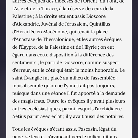
autres évêques des diocèses de l'Orient, du Pont, de
l'Asie et de la Thrace, à la réserve de ceux de la
Palestine ; à la droite étaient assis Dioscore
d'Alexandrie, Juvénal de Jérusalem, Quintillus
d'Héraclée en Macédoine, qui tenait la place
d'Anastase de Thessalonique, et les autres évêques
de l'Égypte, de la Palestine et de l'Illyrie ; on eut
égard dans cette disposition à la différence des
sentiments ; le parti de Dioscore, comme suspect
d'erreur, eut le côté qui était le moins honorable. Le
saint Évangile fut placé au milieu de l'assemblée ;
mais il semble qu'on ne l'y mettait pas toujours,
puisque dans une séance il fut apporté à la demande
des magistrats. Outre les évêques il y avait plusieurs
autres ecclésiastiques, parmi lesquels l'archidiacre
Aétius parut avec éclat ; il y avait aussi des notaires.
Tous les évêques s'étant assis, Pascasin, légat du
pape, se leva et, s'avançant vers le milieu, dit aux