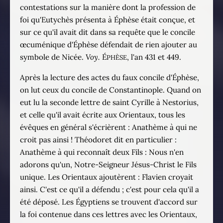
contestations sur la manière dont la profession de
foi qu'Eutychès présenta à Éphèse était conçue, et
sur ce qu'il avait dit dans sa requête que le concile
œcuménique d'Éphèse défendait de rien ajouter au
symbole de Nicée.
Voy.
É
, l'an 431 et 449.
PHÈSE
Après la lecture des actes du faux concile d'Éphèse,
on lut ceux du concile de Constantinople. Quand on
eut lu la seconde lettre de saint Cyrille à Nestorius,
et celle qu'il avait écrite aux Orientaux, tous les
évêques en général s'écrièrent : Anathème à qui ne
croit pas ainsi ! Théodoret dit en particulier :
Anathème à qui reconnaît deux Fils : Nous n'en
adorons qu'un, Notre-Seigneur Jésus-Christ le Fils
unique. Les Orientaux ajoutèrent : Flavien croyait
ainsi. C'est ce qu'il a défendu ; c'est pour cela qu'il a
été déposé. Les Égyptiens se trouvent d'accord sur
la foi contenue dans ces lettres avec les Orientaux,