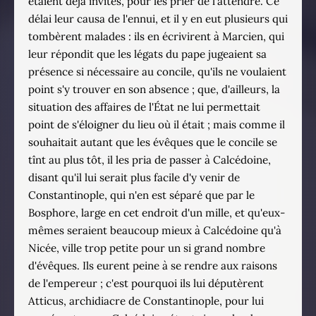
étaient déjà invités, pour les prier de l'attendre. Ce
délai leur causa de l'ennui, et il y en eut plusieurs qui
tombèrent malades : ils en écrivirent à Marcien, qui
leur répondit que les légats du pape jugeaient sa
présence si nécessaire au concile, qu'ils ne voulaient
point s'y trouver en son absence ; que, d'ailleurs, la
situation des affaires de l'État ne lui permettait
point de s'éloigner du lieu où il était ; mais comme il
souhaitait autant que les évêques que le concile se
tînt au plus tôt, il les pria de passer à Calcédoine,
disant qu'il lui serait plus facile d'y venir de
Constantinople, qui n'en est séparé que par le
Bosphore, large en cet endroit d'un mille, et qu'eux-
mêmes seraient beaucoup mieux à Calcédoine qu'à
Nicée, ville trop petite pour un si grand nombre
d'évêques. Ils eurent peine à se rendre aux raisons
de l'empereur ; c'est pourquoi ils lui députèrent
Atticus, archidiacre de Constantinople, pour lui