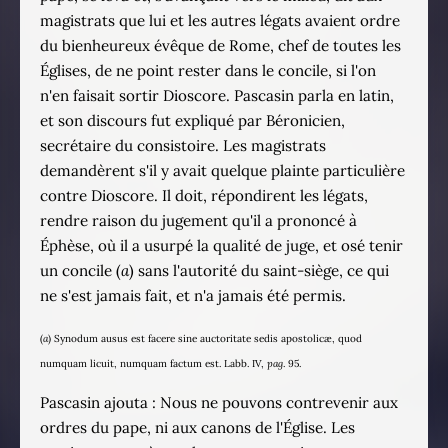
magistrats que lui et les autres légats avaient ordre
du bienheureux évêque de Rome, chef de toutes les
Églises, de ne point rester dans le concile, si l'on
n'en faisait sortir Dioscore. Pascasin parla en latin,
et son discours fut expliqué par Béronicien,
secrétaire du consistoire. Les magistrats
demandèrent s'il y avait quelque plainte particulière
contre Dioscore. Il doit, répondirent les légats,
rendre raison du jugement qu'il a prononcé à
Éphèse, où il a usurpé la qualité de juge, et osé tenir
un concile (
a
) sans l'autorité du saint-siège, ce qui
ne s'est jamais fait, et n'a jamais été permis.
(
a
) Synodum ausus est facere sine auctoritate sedis apostolicæ, quod
numquam licuit, numquam factum est. Labb. IV,
pag
. 95.
Pascasin ajouta : Nous ne pouvons contrevenir aux
ordres du pape, ni aux canons de l'Église. Les