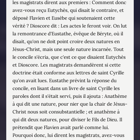
les magistrats dirent aux premiers : Comment donc
avez-vous reçu Eutychès, qui disait le contraire, et
déposé Flavien et Eusèbe qui soutenaient cette
vérité ? Dioscore dit : Les actes le feront voir. On lut
la remontrance d'Eustathe, évêque de Béryte, où il
disait, qu'on ne doit point croire deux natures en
Jésus-Christ, mais une seule nature incarnée. Tout
le concile s'écria, que c'est ce que disaient Eutychès
et Dioscore. Les magistrats demandèrent si cette
doctrine était conforme aux lettres de saint Cyrille
qu'on avait lues. Eustathe prévint la réponse du
concile, en lisant dans un livre de saint Cyrille les
paroles dont il s'était servi, puis il ajouta : Anathème
à qui dit une nature, pour nier que la chair de Jésus-
Christ nous soit consubstantielle ; et anathème à
qui dit deux natures, pour diviser le Fils de Dieu. Il
prétendit que Flavien avait parlé comme lui.
Pourquoi donc, lui dirent les magistrats, avez-vous