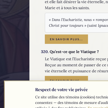
et elle fait désirer la vie éternelle
Marie et à tous les saints.
« Dans l’Eucharistie, nous « rompo
Christ pour toujours » (saint Ignace
EN SAVOIR PLUS...
320.
Qu’est-ce que le Viatique ?
Le Viatique est l’Eucharistie reçue 
Reçue au moment de passer de ce m
vie éternelle et puissance de résur
EN SAVOIR PLUS...
Respect de votre vie privée
Les textes du
Compendium
du catéchisme de l'Église 
Ce site utilise des témoins (cookies) tech
consentez — des témoins de mesure d'audi