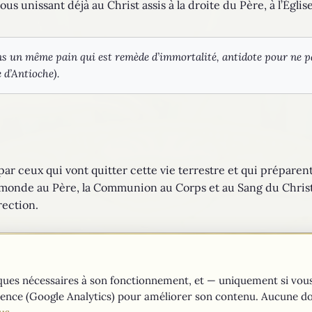
, nous unissant déjà au Christ assis à la droite du Père, à l’Égl
ns un même pain qui est remède d’immortalité, antidote pour ne p
 d’Antioche).
par ceux qui vont quitter cette vie terrestre et qui préparent 
onde au Père, la Communion au Corps et au Sang du Christ
rection.
catholique sont tirés du
site du Vatican
niques nécessaires à son fonctionnement, et — uniquement si vou
ence (Google Analytics) pour améliorer son contenu. Aucune do