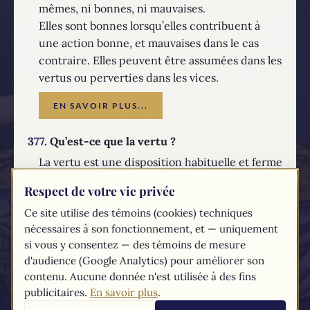
mêmes, ni bonnes, ni mauvaises.
Elles sont bonnes lorsqu’elles contribuent à
une action bonne, et mauvaises dans le cas
contraire. Elles peuvent être assumées dans les
vertus ou perverties dans les vices.
EN SAVOIR PLUS...
377.
Qu’est-ce que la vertu ?
La vertu est une disposition habituelle et ferme
à faire le bien. « Le but d’une vie vertueuse
Respect de votre vie privée
consiste à devenir semblable à Dieu » (saint
Ce site utilise des témoins (cookies) techniques
Grégoire de Nysse). Il existe des vertus
nécessaires à son fonctionnement, et — uniquement
humaines et des vertus théologales.
si vous y consentez — des témoins de mesure
EN SAVOIR PLUS...
d'audience (Google Analytics) pour améliorer son
contenu. Aucune donnée n'est utilisée à des fins
publicitaires.
En savoir plus
.
Les textes du
Compendium
du catéchisme de l'Église catholique sont