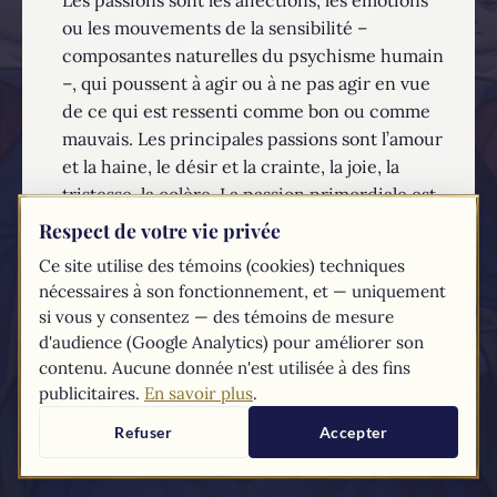
ou les mouvements de la sensibilité –
composantes naturelles du psychisme humain
–, qui poussent à agir ou à ne pas agir en vue
de ce qui est ressenti comme bon ou comme
mauvais. Les principales passions sont l’amour
et la haine, le désir et la crainte, la joie, la
tristesse, la colère. La passion primordiale est
l’amour, provoqué par l’attirance du bien. On
Respect de votre vie privée
n’aime que le bien, réel ou apparent.
Ce site utilise des témoins (cookies) techniques
nécessaires à son fonctionnement, et — uniquement
EN SAVOIR PLUS...
si vous y consentez — des témoins de mesure
d'audience (Google Analytics) pour améliorer son
Les textes du
Compendium
du catéchisme de l'Église catholique sont
contenu. Aucune donnée n'est utilisée à des fins
tirés du
site du Vatican
publicitaires.
En savoir plus
.
Refuser
Accepter