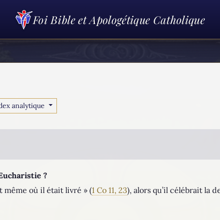
Foi Bible et Apologétique Catholique
dex analytique
’Eucharistie ?
it même où il était livré » (
1 Co 11, 23
), alors qu’il célébrait la