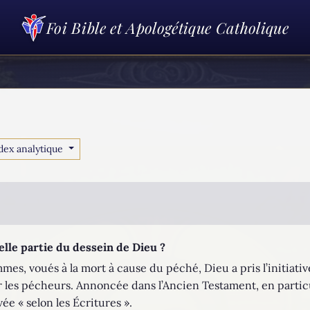
Foi Bible et Apologétique Catholique
dex analytique
elle partie du dessein de Dieu ?
mmes, voués à la mort à cause du péché, Dieu a pris l’initiati
our les pécheurs. Annoncée dans l’Ancien Testament, en parti
vée « selon les Écritures ».