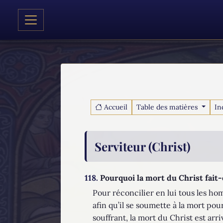
Accueil
Table des matières
In
Serviteur (Christ)
118.
Pourquoi la mort du Christ fait-
Pour réconcilier en lui tous les ho
afin qu’il se soumette à la mort p
souffrant, la mort du Christ est arri