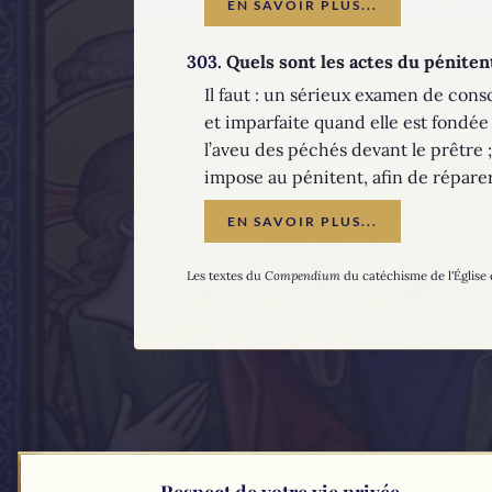
EN SAVOIR PLUS...
303.
Quels sont les actes du péniten
Il faut : un sérieux examen de consc
et imparfaite quand elle est fondée 
l’aveu des péchés devant le prêtre 
impose au pénitent, afin de répare
EN SAVOIR PLUS...
Les textes du
Compendium
du catéchisme de l'Église 
Respect de votre vie privée