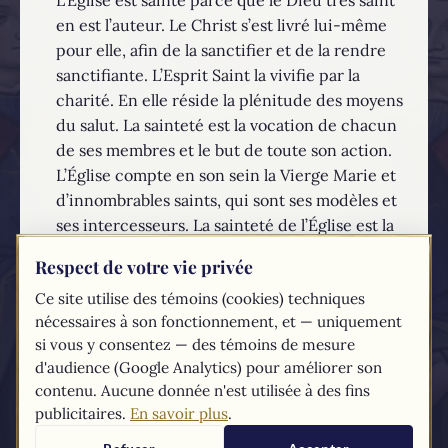
en est l’auteur. Le Christ s’est livré lui-même
pour elle, afin de la sanctifier et de la rendre
sanctifiante. L’Esprit Saint la vivifie par la
charité. En elle réside la plénitude des moyens
du salut. La sainteté est la vocation de chacun
de ses membres et le but de toute son action.
L’Église compte en son sein la Vierge Marie et
d’innombrables saints, qui sont ses modèles et
ses intercesseurs. La sainteté de l’Église est la
source de la sanctification pour ses fils, qui, sur
Respect de votre vie privée
la terre, se reconnaissent tous pécheurs et qui
Ce site utilise des témoins (cookies) techniques
ont toujours besoin de se convertir et de se
nécessaires à son fonctionnement, et — uniquement
purifier.
si vous y consentez — des témoins de mesure
EN SAVOIR PLUS...
d'audience (Google Analytics) pour améliorer son
contenu. Aucune donnée n'est utilisée à des fins
publicitaires.
En savoir plus
.
Les textes du
Compendium
du catéchisme de l'Église catholique sont
tirés du
site du Vatican