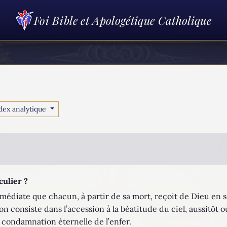
Foi Bible et Apologétique Catholique
dex analytique
culier ?
mmédiate que chacun, à partir de sa mort, reçoit de Dieu en 
ion consiste dans l’accession à la béatitude du ciel, aussitôt 
 condamnation éternelle de l’enfer.