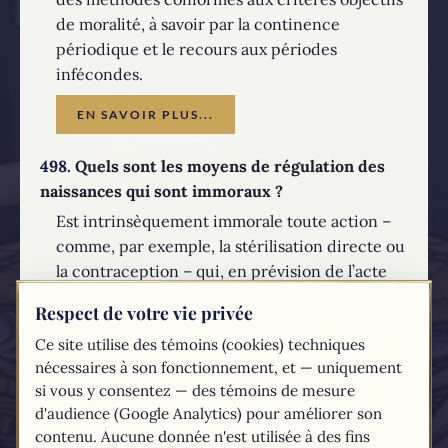
de moralité, à savoir par la continence
périodique et le recours aux périodes
infécondes.
EN SAVOIR PLUS...
498.
Quels sont les moyens de régulation des
naissances qui sont immoraux ?
Est intrinsèquement immorale toute action –
comme, par exemple, la stérilisation directe ou
la contraception – qui, en prévision de l’acte
conjugal ou dans sa réalisation ou encore dans
Respect de votre vie privée
ses conséquences naturelles, se propose,
Ce site utilise des témoins (cookies) techniques
comme but et comme moyen, d’empêcher la
nécessaires à son fonctionnement, et — uniquement
procréation.
si vous y consentez — des témoins de mesure
EN SAVOIR PLUS...
d'audience (Google Analytics) pour améliorer son
contenu. Aucune donnée n'est utilisée à des fins