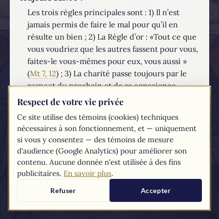
Les trois règles principales sont : 1) Il n’est
jamais permis de faire le mal pour qu’il en
résulte un bien ; 2) La Règle d’or : «Tout ce que
vous voudriez que les autres fassent pour vous,
faites-le vous-mêmes pour eux, vous aussi »
(
Mt 7, 12
) ; 3) La charité passe toujours par le
respect du prochain et de sa conscience,
même si cela ne signifie pas accepter comme
Respect de votre vie privée
un bien ce qui est objectivement un mal.
Ce site utilise des témoins (cookies) techniques
nécessaires à son fonctionnement, et — uniquement
EN SAVOIR PLUS...
si vous y consentez — des témoins de mesure
d'audience (Google Analytics) pour améliorer son
Les textes du
Compendium
du catéchisme de l'Église catholique sont
contenu. Aucune donnée n'est utilisée à des fins
tirés du
site du Vatican
publicitaires.
En savoir plus
.
Refuser
Accepter