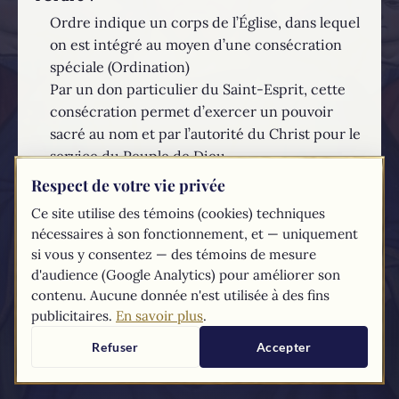
Ordre indique un corps de l’Église, dans lequel
on est intégré au moyen d’une consécration
spéciale (Ordination)
Par un don particulier du Saint-Esprit, cette
consécration permet d’exercer un pouvoir
sacré au nom et par l’autorité du Christ pour le
service du Peuple de Dieu.
Respect de votre vie privée
EN SAVOIR PLUS...
Ce site utilise des témoins (cookies) techniques
nécessaires à son fonctionnement, et — uniquement
Les textes du
Compendium
du catéchisme de l'Église catholique sont
si vous y consentez — des témoins de mesure
tirés du
site du Vatican
d'audience (Google Analytics) pour améliorer son
contenu. Aucune donnée n'est utilisée à des fins
publicitaires.
En savoir plus
.
Refuser
Accepter